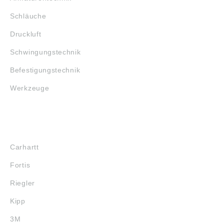
geschnitten geliefert.
Bitte beachten: Die
Schläuche
Daten wurden von
uns gewissenhaft
Druckluft
recherchiert, können
sich aber inzwischen
Schwingungstechnik
geändert haben. Die
aktuell gültigen Daten
Befestigungstechnik
finden Sie auf der
Internetseite der
Werkzeuge
Firma THK GmbH
European
Headquarters
(www.thk.com/?q=de)
MARKENSHOPS
Abbildungen sind
ähnlich, Irrtum
Carhartt
vorbehalten.
Angaben gemäß
Fortis
Produktsicherheitsver
ordnung ((EU)
Riegler
2023/998): THK
GmbH,
Kipp
Kaiserswerther
Straße 11, Ratingen,
3M
Germany,