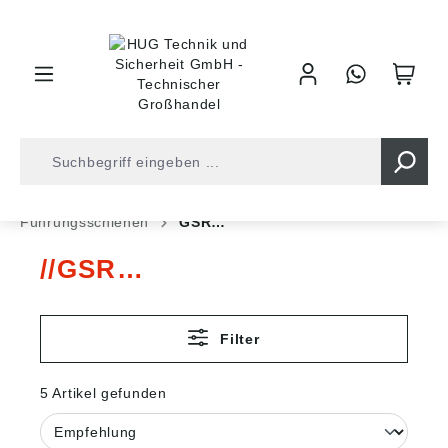
inhalt springen
Shop
Antriebstechnik
Lineartechnik
Führungsschienen
GSR…
GSR…
Filter
5 Artikel gefunden