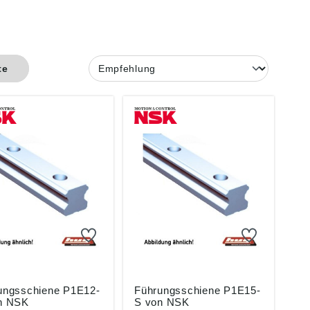
te
ungsschiene P1E12-
Führungsschiene P1E15-
n NSK
S von NSK