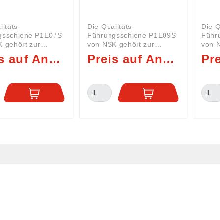
litäts-
Die Qualitäts-
Die Q
gsschiene P1E07S
Führungsschiene P1E09S
Führ
 gehört zur
von NSK gehört zur
von N
echnik-Serie
Lineartechnik-Serie
Linea
Preis auf Anfrage
Preis auf Anfrage
P1E09 Art:
P1E12 A
TECHNIK Serie
LINEARTECHNIK Serie
LINE
P1E09 PE =
P1E12 P
gsschiene>
Führungsschiene>
Führ
sungen: H = 5,2
>Abmessungen: H = 18
>Abm
 14 mm L min = 60
mm B = 7,5 mm L min =
mm B
ax = 600 mm LB =
60 mm L max = 380 mm
mm L
LB1/LB2 min = 6
LB = 30 mm LB1/LB2 min
40 m
/LB2 max = 24
= 6 mm LB1/LB2 max = 24
mm L
mm Führungsschienen,
mm Führungsschienen,
e P1E07-S von NSK
wie die P1E09-S von NSK
wie 
s gehärtetem Stahl
sind aus gehärtetem Stahl
sind 
t und allseitig
gefertigt und allseitig
gefer
ffen. Zusätzlich
geschliffen. Zusätzlich
gesch
e Wälzkörper-
wird die Wälzkörper-
wird 
hn noch
Laufbahn noch
Lauf
eschliffen, um
feinstgeschliffen, um
feins
uhigen und
einen ruhigen und
einen