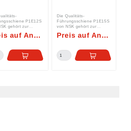
ualitäts-
Die Qualitäts-
ungsschiene P1E12S
Führungsschiene P1E15S
SK gehört zur
von NSK gehört zur
rtechnik-Serie
Lineartechnik-Serie
Preis auf Anfrage
Preis auf Anfrage
rt:
P1E15 Art:
ARTECHNIK Serie
LINEARTECHNIK Serie
E =
P1E15 PE =
ungsschiene>
Führungsschiene>
essungen: H = 8,5
>Abmessungen: H = mm B
 = 24 mm L min = 60
= mm L min = mm L max =
 max = 790 mm LB =
mm LB = mm LB1/LB2 min
m LB1/LB2 min = 7
= mm LB1/LB2 max = mm
B1/LB2 max = 33
Führungsschienen, wie
die P1E15-S von NSK sind
die P1E12-S von NSK
aus gehärtetem Stahl
aus gehärtetem Stahl
gefertigt und allseitig
tigt und allseitig
geschliffen. Zusätzlich
liffen. Zusätzlich
wird die Wälzkörper-
die Wälzkörper-
Laufbahn noch
bahn noch
feinstgeschliffen, um
tgeschliffen, um
einen ruhigen und
 ruhigen und
verschleissarmen Betrieb