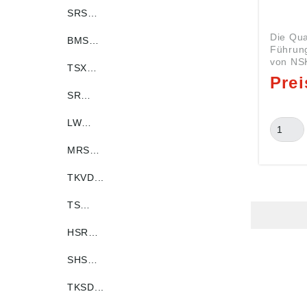
SRS…
Die Qua
BMS…
Führun
von NSK
TSX…
Lineart
P1E07 Art:
SR…
LINEAR
P1E07 PE =
LW…
Führun
>Abmes
mm B =
MRS…
mm L m
30 mm 
TKVD...
mm LB1
mm Führungsschienen,
TS…
wie di
sind au
HSR…
gefertig
geschli
wird di
SHS…
Laufba
feinstg
TKSD...
einen r