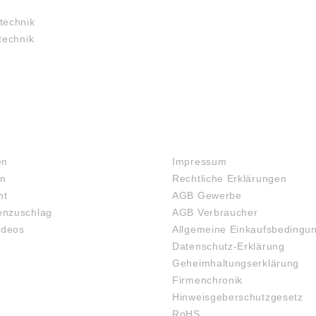
gemäß
gem
sicherheitsverordn
Produktsicherheitsverordn
Produ
technik
U) 2023/998): NSK
ung ((EU) 2023/998): NSK
ung 
technik
hland GmbH,
Deutschland GmbH,
Deut
strasse 15,
Harkortstrasse 15,
Harko
n, Germany, info-
Ratingen, Germany, info-
Ratin
.com
de@nsk.com
de@n
RECHTLICHES
en
Impressum
en
Rechtliche Erklärungen
ht
AGB Gewerbe
nzuschlag
AGB Verbraucher
ideos
Allgemeine Einkaufsbedingu
Datenschutz-Erklärung
Geheimhaltungserklärung
Firmenchronik
Hinweisgeberschutzgesetz
RoHS