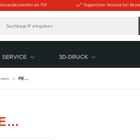
Versandkostenfrei ab 75€
Taggleicher Versand bei Beste
SERVICE
3D-DRUCK
enen
PE…
E…