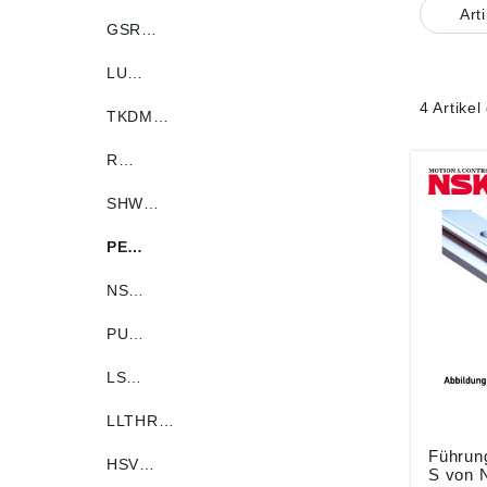
Art
GSR…
LU…
4 Artike
TKDM…
R…
SHW…
PE…
NS…
PU…
LS…
LLTHR…
Führun
HSV…
S von 