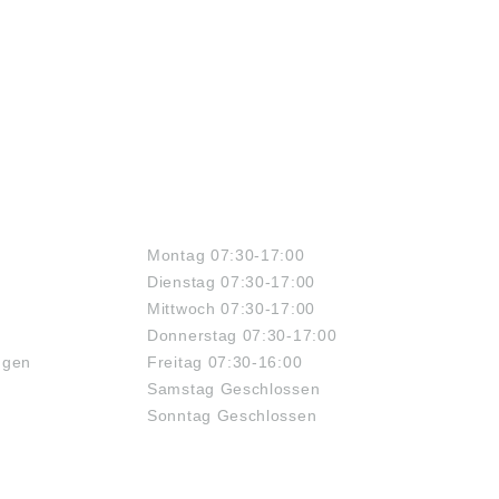
äß
Produktsicherheitsverordn
ktsicherheitsverordn
ung ((EU) 2023/998): NSK
((EU) 2023/998): NSK
Deutschland GmbH,
schland GmbH,
Harkortstrasse 15,
rtstrasse 15,
Ratingen, Germany, info-
gen, Germany, info-
de@nsk.com
sk.com
ÖFFNUNGSZEITEN
Montag 07:30-17:00
Dienstag 07:30-17:00
Mittwoch 07:30-17:00
Donnerstag 07:30-17:00
ngen
Freitag 07:30-16:00
Samstag Geschlossen
Sonntag Geschlossen