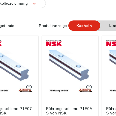
ikelbezeichnung
l gefunden
Produktanzeige:
Kacheln
Lis
gsschiene P1E07-
Führungsschiene P1E09-
Führ
NSK
S von NSK
S vo