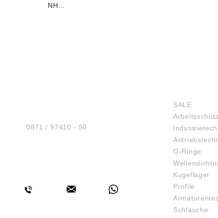
verschl
NH…
zu gara
Führun
mehrer
zusamm
werden,
Flucht
und Ste
ist. Fü
sind mi
HUG® Technik und
SHOP
Führun
gleiche
Sicherheit GmbH
SALE
kombinier
Am Industriegleis 7
Führun
Arbeitsschut
D-84030 Ergolding
standar
Tel.:
0871 / 97410 - 50
Industrietech
Stück u
Antriebstech
geschnitt
beachte
O-Ringe
wurden
Wellendichtr
gewisse
BERATUNG
Kugellager
können 
inzwisc
Profile
haben. 
Armaturente
ähnlich
Schläuche
vorbehalten