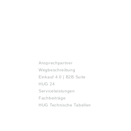
hleissarmen Betrieb
zu garantieren. Längere
rantieren. Längere
Führungen können aus
ungen können aus
mehreren Schienen
eren Schienen
zusammengesetzt
mmengesetzt
werden, wobei auf die
n, wobei auf die
Fluchtung, Höhenniveau
htung, Höhenniveau
und Steifigkeit zu achten
teifigkeit zu achten
ist. Führungsschienen
Führungsschienen
sind mit den
mit den
Führungswagen der
SERVICE
ungswagen der
gleichen Baureihe beliebig
hen Baureihe beliebig
kombinierbar. Die
Ansprechpartner
ierbar. Die
Führungsschienen werden
ungsschienen werden
standardmäßig als ein
Wegbeschreibung
ardmäßig als ein
Stück und symmetrisch
Einkauf 4.0 | B2B Suite
k und symmetrisch
geschnitten geliefert. Bitte
HUG 24
itten geliefert. Bitte
beachten: Die Daten
ten: Die Daten
wurden von uns
Serviceleistungen
en von uns
gewissenhaft recherchiert,
Fachbeiträge
senhaft recherchiert,
können sich aber
HUG Technische Tabellen
n sich aber
inzwischen geändert
schen geändert
haben. Abbildungen sind
. Abbildungen sind
ähnlich, Irrtum
ch, Irrtum
vorbehalten. Angaben
ten. Angaben
gemäß