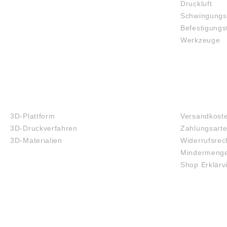
gemäß
Druckluft
Produkt
Schwingungs
ung ((E
Befestigungs
Deutsc
Harkort
Werkzeuge
Ratinge
de@nsk
3D-DRUCK
FAQ
3D-Plattform
Versandkost
3D-Druckverfahren
Zahlungsart
3D-Materialien
Widerrufsrec
Mindermenge
Shop Erklärv