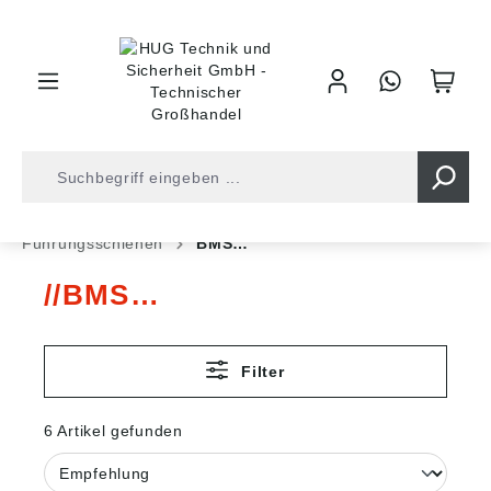
inhalt springen
Shop
Antriebstechnik
Lineartechnik
Führungsschienen
BMS…
BMS…
Filter
6 Artikel gefunden