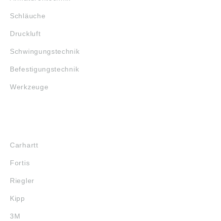
kombinierbar. Die
kombinierbar. Die
Führungsschienen
Führungsschienen
Schläuche
werden
werden
standardmäßig als
standardmäßig als
Druckluft
ein Stück und
ein Stück und
symmetrisch
symmetrisch
Schwingungstechnik
geschnitten geliefert.
geschnitten geliefert.
Bitte beachten: Die
Bitte beachten: Die
Befestigungstechnik
Daten wurden von
Daten wurden von
uns gewissenhaft
uns gewissenhaft
Werkzeuge
recherchiert, können
recherchiert, können
sich aber inzwischen
sich aber inzwischen
geändert haben. Die
geändert haben. Die
aktuell gültigen Daten
aktuell gültigen Daten
MARKENSHOPS
finden Sie auf der
finden Sie auf der
Internetseite der
Internetseite der
Carhartt
Firma
Firma
SCHNEEBERGER AG
SCHNEEBERGER AG
Fortis
(www.schneeberger.c
(www.schneeberger.c
om/de/de/)
om/de/de/)
Riegler
Abbildungen sind
Abbildungen sind
ähnlich, Irrtum
ähnlich, Irrtum
Kipp
vorbehalten.
vorbehalten.
3M