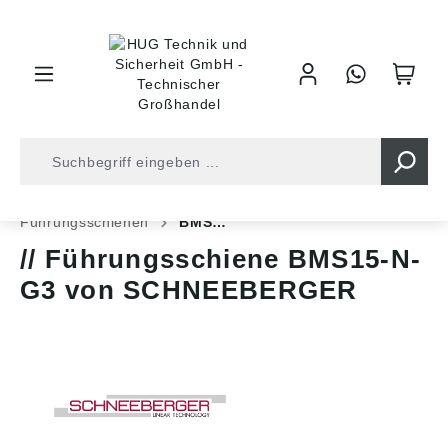
inhalt springen
Shop
Antriebstechnik
Lineartechnik
Führungsschienen
BMS…
Führungsschiene BMS15-N-
G3 von SCHNEEBERGER