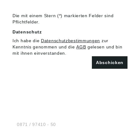
Die mit einem Stern (*) markierten Felder sind
Pflichtfelder.
Datenschutz
Ich habe die
Datenschutzbestimmungen
zur
Kenntnis genommen und die
AGB
gelesen und bin
mit ihnen einverstanden.
Abschicken
HUG® Technik und
Sicherheit GmbH
Am Industriegleis 7
D-84030 Ergolding
Tel.:
0871 / 97410 - 50
BERATUNG