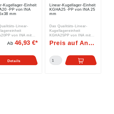
r-Kugellager-Einheit
Linear-Kugellager-Einheit
20 -PP von INA
KGHA25 -PP von INA 25
5x38 mm
mm
ualitäts-Linear-
Das Qualitäts-Linear-
lagereinheit
Kugellagereinheit
0PP von INA mit
KGHA25PP von INA mit
Abmessungen
den Abmessungen
46,93 €*
Preis auf Anfrage
Ab
x38 mm ist ein
25x30x46 mm ist ein
ARTECHNIK der
LINEARTECHNIK der
KGHA20 Daten:
Serie KGHA25 Daten:
 (DI): 20 mm (Welle)
Innen (DI): 25 mm (Welle)
Details
n (DA): 25 mm Breite
Außen (DA): 30 mm Breite
8 mm Art:
(B): 46 mm Art:
ARTECHNIK Serie
LINEARTECHNIK Serie
20 mit
KGHA25 mit
tzzeichen KGHA =
Nachsetzzeichen KGHA =
r-Kugellagereinheit -
Linear-Kugellagereinheit -
aktreihe -
Kompaktreihe -
ichtet, befettet PP =
abgedichtet, befettet PP =
eitig Dichtscheiben
Beidseitig Dichtscheiben
ippendichtung
mit Lippendichtung
fettfüllung) Hier
(Dauerfettfüllung) Hier
n Sie dazu
finden Sie dazu