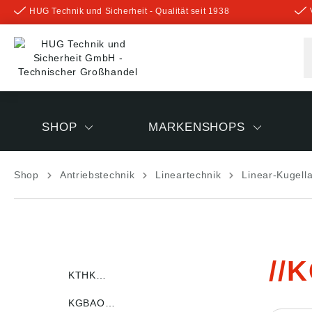
HUG Technik und Sicherheit - Qualität seit 1938
inhalt springen
SHOP
MARKENSHOPS
Shop
Antriebstechnik
Lineartechnik
Linear-Kugell
K
KTHK…
KGBAO…