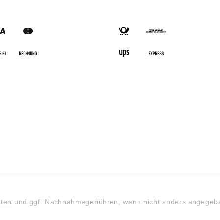
SARTEN
VERSANDARTEN
sten
und ggf. Nachnahmegebühren, wenn nicht anders angegeb