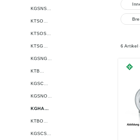
In
KGSNS…
Bre
KTSO…
KTSOS…
KTSG…
6 Artike
KGSNG…
KTB…
KGSC…
KGSNO…
KGHA…
KTBO…
KGSCS…