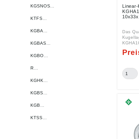
KGSNOS…
Linear-
KGHA1
10x33
KTFS…
KGBA…
Das Qua
Kugella
KGHA10P
KGBAS…
den Ab
10x33x2
KGBO…
LINEAR
Serie KGH
R…
Innen (
Außen (
KGHK…
(B): 29 m
LINEAR
KGBS…
KGHA10
Nachsetzz
Linear-
KGB…
Kompakt
abgedic
KTSS…
Beidsei
mit Lip
(Dauerfet
finden 