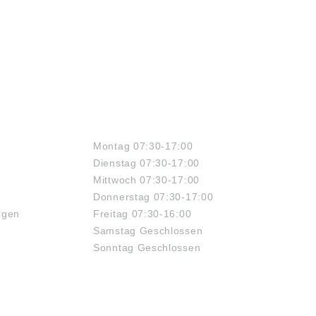
ffler Technologies
Schaeffler Technologies
 Co. KG,
AG & Co. KG,
triestraße 1-3,
Industriestraße 1-3,
ogenaurach,
Herzogenaurach,
any,
Germany,
de@schaeffler.com
info.de@schaeffler.com
ÖFFNUNGSZEITEN
Montag 07:30-17:00
Dienstag 07:30-17:00
Mittwoch 07:30-17:00
Donnerstag 07:30-17:00
ngen
Freitag 07:30-16:00
Samstag Geschlossen
Sonntag Geschlossen