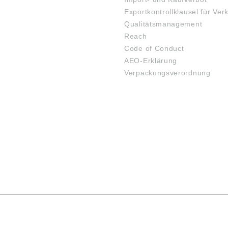
a.de) Abbildungen
(www.ina.de) Abbildungen
Exportkontrollklausel für Ver
lich, Irrtum
sind ähnlich, Irrtum
. Angaben
vorbehalten. Angaben
Qualitätsmanagement
gemäß
Reach
sicherheitsverordn
Produktsicherheitsverordn
Code of Conduct
U) 2023/998):
ung ((EU) 2023/998):
ler Technologies
Schaeffler Technologies
AEO-Erklärung
o. KG,
AG & Co. KG,
Verpackungsverordnung
iestraße 1-3,
Industriestraße 1-3,
enaurach,
Herzogenaurach,
y,
Germany,
@schaeffler.com
info.de@schaeffler.com