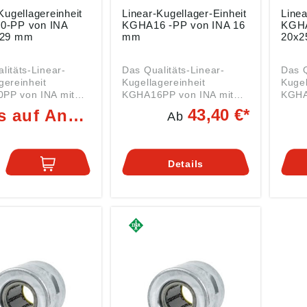
Kugellagereinheit
Linear-Kugellager-Einheit
Linea
0-PP von INA
KGHA16 -PP von INA 16
KGHA
x29 mm
mm
20x2
litäts-Linear-
Das Qualitäts-Linear-
Das Q
gereinheit
Kugellagereinheit
Kugel
P von INA mit
KGHA16PP von INA mit
KGHA2
messungen
den Abmessungen
den 
43,40 €*
Preis auf Anfrage
Ab
9 mm ist ein
16x20x32 mm ist ein
20x25
TECHNIK der
LINEARTECHNIK der
LINE
A10 Daten:
Serie KGHA16 Daten:
Serie 
DI): 10 mm (Welle)
Innen (DI): 16 mm (Welle)
Innen
Details
DA): 33 mm Breite
Außen (DA): 20 mm Breite
Auße
m Art:
(B): 32 mm Art:
(B): 3
TECHNIK Serie
LINEARTECHNIK Serie
LINE
 mit
KGHA16 mit
KGHA
eichen KGHA =
Nachsetzzeichen KGHA =
Nachse
Kugellagereinheit -
Linear-Kugellagereinheit -
Linea
reihe -
Kompaktreihe -
Komp
htet, befettet PP =
abgedichtet, befettet PP =
abged
tig Dichtscheiben
Beidseitig Dichtscheiben
Beids
pendichtung
mit Lippendichtung
mit L
tfüllung) Hier
(Dauerfettfüllung) Hier
(Dauer
Sie dazu
finden Sie dazu
finde