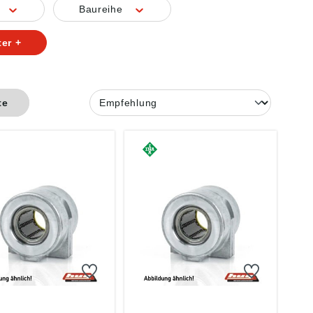
Baureihe
ter +
te