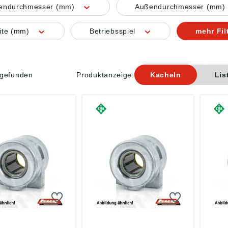
nendurchmesser (mm)
Außendurchmesser (mm)
ite (mm)
Betriebsspiel
mehr Fil
l gefunden
Produktanzeige:
Kacheln
Lis