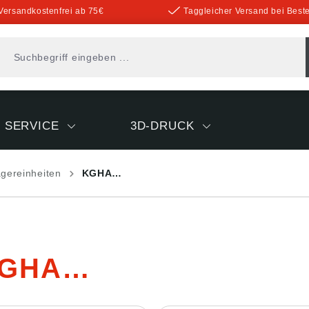
Versandkostenfrei ab 75€
Taggleicher Versand bei Beste
SERVICE
3D-DRUCK
agereinheiten
KGHA…
GHA…