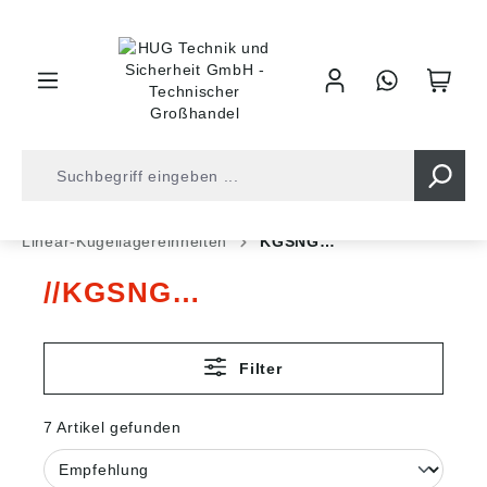
inhalt springen
Shop
Antriebstechnik
Lineartechnik
Linear-Kugellagereinheiten
KGSNG…
KGSNG…
Filter
7 Artikel gefunden