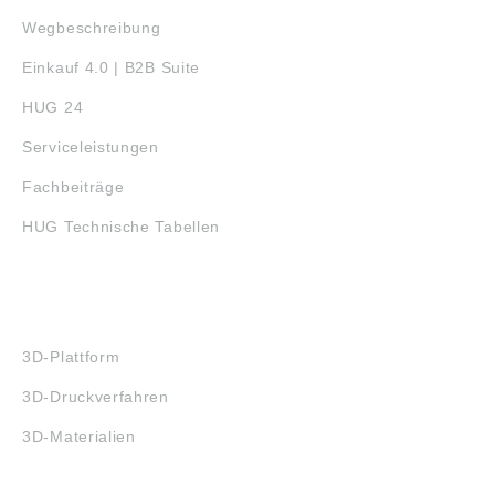
2023/998): Schaeffler
Wegbeschreibung
Technologies AG &
Co. KG,
Einkauf 4.0 | B2B Suite
Industriestraße 1-3,
Herzogenaurach,
HUG 24
Germany,
info.de@schaeffler.co
Serviceleistungen
m
Fachbeiträge
HUG Technische Tabellen
3D-DRUCK
3D-Plattform
3D-Druckverfahren
3D-Materialien