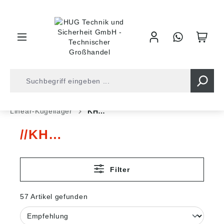
inhalt springen
Shop
Antriebstechnik
Lineartechnik
Linear-Kugellager
KH…
KH…
Filter
57 Artikel gefunden