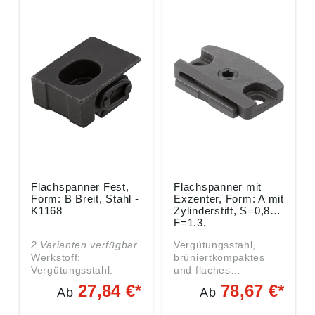
Flachspanner Fest,
Flachspanner mit
Form: B Breit, Stahl -
Exzenter, Form: A mit
K1168
Zylinderstift, S=0,8,
F=1,3,
Vergütungsstahl
2 Varianten verfügbar
Vergütungsstahl,
schwarz brüniert -
Werkstoff:
brüniertkompaktes
K1696.00130
Vergütungsstahl.
und flaches
Ausführung: gehärtet
Designschnelles und
27,84 €*
78,67 €*
Ab
Ab
(33-39 HRC) und
einfaches Spannen
brüniert. Hinweis: Mit
von Bauteilen Maße:•