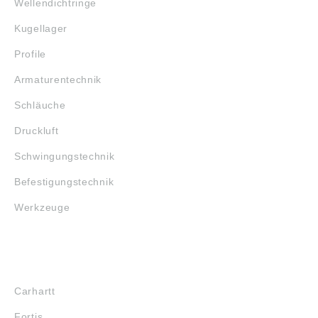
Wellendichtringe
Kugellager
Profile
Armaturentechnik
Schläuche
Druckluft
Schwingungstechnik
Befestigungstechnik
Werkzeuge
MARKENSHOPS
Carhartt
Fortis