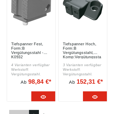
72172 Sulz am
Neckar, Deutschland,
E-Mail: info@kipp.com
Tiefspanner Fest,
Tiefspanner Hoch,
Form:B
Form:B
Vergütungsstahl -
Vergütungsstahl,
K0932
Komp:Vergütungssta
hl - K0933
4 Varianten verfügbar
3 Varianten verfügbar
Werkstoff:
Werkstoff:
Vergütungsstahl.
Vergütungsstahl.
Ausführung: vergütet
Ausführung:
98,84 €*
152,31 €*
Ab
Ab
und brüniert. Angaben
Grundkörper vergütet
gemäß
und brüniert.
Produktsicherheitsver
Spannbacke brüniert,
ordnung ((EU)
an der Kante
2023/998): Heinrich
vergütet. Angaben
Kipp Werk GmbH &
gemäß
Co.KG, Heubergstr. 2,
Produktsicherheitsver