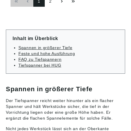
1
2
72172 Sulz am
ordnung ((EU)
Neckar, Deutschland,
2023/998): Heinrich
E-Mail: info@kipp.com
Kipp Werk GmbH &
Co.KG, Heubergstr. 2,
72172 Sulz am
Neckar, Deutschland,
E-Mail: info@kipp.com
Inhalt im Überblick
Spannen in größerer Tiefe
Feste und hohe Ausführung
FAQ zu Tiefspannern
Tiefspanner bei HUG
Spannen in größerer Tiefe
Der Tiefspanner reicht weiter hinunter als ein flacher
Spanner und hält Werkstücke sicher, die tief in der
Vorrichtung liegen oder eine große Höhe haben. Er
ergänzt die flachen Spannelemente für solche Fälle.
Nicht jedes Werkstück lässt sich an der Oberkante