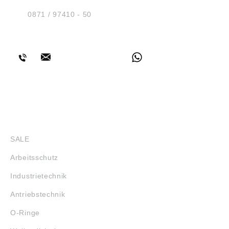
D-84030 Ergolding
Tel.:
0871 / 97410 - 50
BERATUNG
SHOP
SALE
Arbeitsschutz
Industrietechnik
Antriebstechnik
O-Ringe