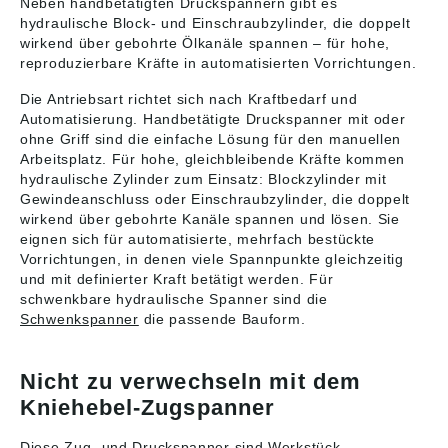
Neben handbetätigten Druckspannern gibt es
Druckversorgung.
Druckversorgung.
R0,5 Angaben gemäß
hydraulische Block- und Einschraubzylinder, die doppelt
Zubehör: Form B: -
Technische Daten:
Produktsicherheitsver
Auflagebolzen K0307.
Max. Betriebsdruck:
wirkend über gebohrte Ölkanäle spannen – für hohe,
ordnung ((EU)
- Pendelauflagen
400 bar.
reproduzierbare Kräfte in automatisierten Vorrichtungen.
2023/998): Heinrich
K0282, K0302, K1164,
Zeichnungshinweis: 1)
Kipp Werk GmbH &
K0287, K0288. -
Einbaukontur
Die Antriebsart richtet sich nach Kraftbedarf und
Co.KG, Heubergstr. 2,
Grippers Sechskant-
Angaben gemäß
72172 Sulz am
Automatisierung. Handbetätigte Druckspanner mit oder
Form K0386.
Produktsicherheitsver
Neckar, Deutschland,
ohne Griff sind die einfache Lösung für den manuellen
Technische Daten:
ordnung ((EU)
E-Mail: info@kipp.com
Arbeitsplatz. Für hohe, gleichbleibende Kräfte kommen
Max. Betriebsdruck:
2023/998): Heinrich
hydraulische Zylinder zum Einsatz: Blockzylinder mit
400 bar.
Kipp Werk GmbH &
Gewindeanschluss oder Einschraubzylinder, die doppelt
Zeichnungshinweis: 1)
Co.KG, Heubergstr. 2,
wirkend über gebohrte Kanäle spannen und lösen. Sie
Einbaukontur
72172 Sulz am
eignen sich für automatisierte, mehrfach bestückte
Angaben gemäß
Neckar, Deutschland,
Produktsicherheitsver
E-Mail: info@kipp.com
Vorrichtungen, in denen viele Spannpunkte gleichzeitig
ordnung ((EU)
und mit definierter Kraft betätigt werden. Für
2023/998): Heinrich
schwenkbare hydraulische Spanner sind die
Kipp Werk GmbH &
Schwenkspanner
die passende Bauform.
Co.KG, Heubergstr. 2,
72172 Sulz am
Neckar, Deutschland,
Nicht zu verwechseln mit dem
E-Mail: info@kipp.com
Kniehebel-Zugspanner
Diese Zug- und Druckspanner sind Werkstück-