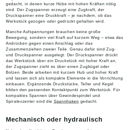
besonderen Wunsch).
notwendig. Die
notwendig. Die
Sicherheitsanweisung
Zeichnungshinweis: 1)
Form K0386.
gedacht, in denen kurze Hübe mit hohen Kräften nötig
Die höchstzulässige
Einschraubzylinder
Einschraubzylinder
en beachten.
Einbaukontur
Technische Daten:
sind. Der Zugspanner erzeugt eine Zugkraft, der
Spannkraft liegt bei
sollten vor
sollten vor
Betätigungsweise:
Angaben gemäß
Max. Betriebsdruck:
Druckspanner eine Druckkraft – je nachdem, ob das
4905 N. Gewicht ca.
aggressiven Schneid-
aggressiven Schneid-
Gebohrte Kanäle.
Produktsicherheitsver
500 bar.
Werkstück gezogen oder gedrückt gehalten wird.
kg: 0,855 Ausführung:
und Kühlstoffen
und Kühlstoffen
Montage: Siehe
ordnung ((EU)
Zeichnungshinweis:
links / Druck
geschützt werden.
geschützt werden.
Einbaukontur. Auf
2023/998): Heinrich
Form A: Längs- und
Manche Aufspannungen brauchen keine große
Ausführung_1: mit
Druckstücke für Form
Druckstücke für Form
Anfrage: Größere
Kipp Werk GmbH &
Querbohrungen,
durchgehender
Bewegung, sondern viel Kraft auf kurzem Weg – etwa das
B sind im
B sind im
Kolbendurchmesser
Co.KG, Heubergstr. 2,
Gewindeanschluss
Bohrung Angaben
Lieferumfang nicht
Lieferumfang nicht
Andrücken gegen einen Anschlag oder das
und Hübe. Zubehör: -
72172 Sulz am
Form B: Bodenseite,
gemäß
enthalten.
enthalten.
Zusammenziehen zweier Teile. Genau dafür sind Zug-
Auflagebolzen K0307.
Neckar, Deutschland,
mittige Bohrung, O-
Produktsicherheitsver
Sicherheitsanweisung
Sicherheitsanweisung
- Pendelauflagen
E-Mail: info@kipp.com
und Druckspanner ausgelegt: Der Druckspanner drückt
Ring-
ordnung ((EU)
en beachten.
en beachten.
K0282, K0302, K1164,
Flanschanschluss
das Werkstück über ein Druckstück mit hoher Kraft an,
2023/998): Heinrich
Betätigungsweise:
Betätigungsweise:
K0287, K0288. -
Form C: Breitseite, O-
der Zugspanner zieht es über einen Zugbügel oder
Kipp Werk GmbH &
Gebohrte Kanäle.
Gebohrte Kanäle.
Grippers Sechskant-
Ring-
Bolzen. Beide arbeiten mit kurzem Hub und hoher Kraft
Co.KG, Heubergstr. 2,
Montage: Siehe
Montage: Siehe
Form K0386.
Flanschanschluss 1)
und lassen sich als kompakte Elemente in die Vorrichtung
72172 Sulz am
Einbaukontur.
Einbaukontur.
Technische Daten:
Einbaukontur
einbauen. Ergänzende Druckstücke, Teller und Kegel
Neckar, Deutschland,
Vorteile: - Integrierter
Vorteile: - Integrierter
Max. Betriebsdruck:
Angaben gemäß
E-Mail: info@kipp.com
bilden den passenden Kontaktpunkt zum Werkstück. Für
Metallabstreifer. -
Metallabstreifer. -
500 bar.
Produktsicherheitsver
Geringe Einbaumaße.
Geringe Einbaumaße.
kompaktes Spannen über Gewindespindel und
Zeichnungshinweis: 1)
ordnung ((EU)
- Einsetzbar ohne
- Einsetzbar ohne
Spiralexzenter sind die
Spannhaken
gedacht.
Einbaukontur 2)
2023/998): Heinrich
Gegenspannfläche. -
Gegenspannfläche. -
Zylinder einfahren 3)
Kipp Werk GmbH &
Belastungen in
Belastungen in
alternative
Co.KG, Heubergstr. 2,
eingefahrener
eingefahrener
Ölzuführung, Zylinder
72172 Sulz am
Mechanisch oder hydraulisch
Stellung möglich. -
Stellung möglich. -
ausfahren 4) Kanten
Neckar, Deutschland,
Leitungslose
Leitungslose
gerundet, maximal
E-Mail: info@kipp.com