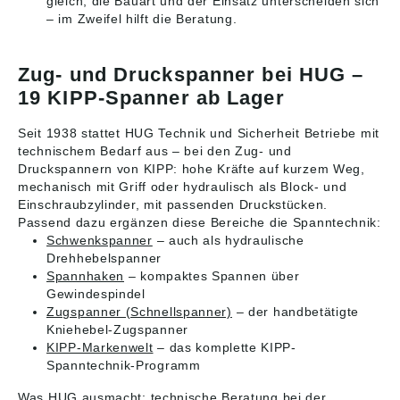
gleich, die Bauart und der Einsatz unterscheiden sich
– im Zweifel hilft die Beratung.
Zug- und Druckspanner bei HUG –
19 KIPP-Spanner ab Lager
Seit 1938 stattet HUG Technik und Sicherheit Betriebe mit
technischem Bedarf aus – bei den Zug- und
Druckspannern von KIPP: hohe Kräfte auf kurzem Weg,
mechanisch mit Griff oder hydraulisch als Block- und
Einschraubzylinder, mit passenden Druckstücken.
Passend dazu ergänzen diese Bereiche die Spanntechnik:
Schwenkspanner
– auch als hydraulische
Drehhebelspanner
Spannhaken
– kompaktes Spannen über
Gewindespindel
Zugspanner (Schnellspanner)
– der handbetätigte
Kniehebel-Zugspanner
KIPP-Markenwelt
– das komplette KIPP-
Spanntechnik-Programm
Was HUG ausmacht: technische Beratung bei der