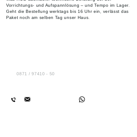
Vorrichtungs- und Aufspannlösung – und Tempo im Lager.
Geht die Bestellung werktags bis 16 Uhr ein, verlässt das
Paket noch am selben Tag unser Haus.
HUG® Technik und
Sicherheit GmbH
Am Industriegleis 7
D-84030 Ergolding
Tel.:
0871 / 97410 - 50
BERATUNG