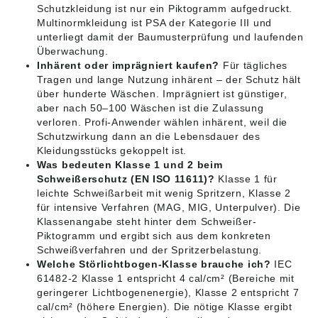
Schutzkleidung ist nur ein Piktogramm aufgedruckt.
Multinormkleidung ist PSA der Kategorie III und
unterliegt damit der Baumusterprüfung und laufenden
Überwachung.
Inhärent oder imprägniert kaufen?
Für tägliches
Tragen und lange Nutzung inhärent – der Schutz hält
über hunderte Wäschen. Imprägniert ist günstiger,
aber nach 50–100 Wäschen ist die Zulassung
verloren. Profi-Anwender wählen inhärent, weil die
Schutzwirkung dann an die Lebensdauer des
Kleidungsstücks gekoppelt ist.
Was bedeuten Klasse 1 und 2 beim
Schweißerschutz (EN ISO 11611)?
Klasse 1 für
leichte Schweißarbeit mit wenig Spritzern, Klasse 2
für intensive Verfahren (MAG, MIG, Unterpulver). Die
Klassenangabe steht hinter dem Schweißer-
Piktogramm und ergibt sich aus dem konkreten
Schweißverfahren und der Spritzerbelastung.
Welche Störlichtbogen-Klasse brauche ich?
IEC
61482-2 Klasse 1 entspricht 4 cal/cm² (Bereiche mit
geringerer Lichtbogenenergie), Klasse 2 entspricht 7
cal/cm² (höhere Energien). Die nötige Klasse ergibt