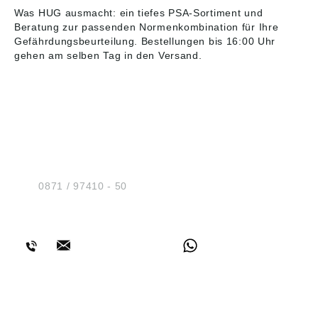
Was HUG ausmacht: ein tiefes PSA-Sortiment und
Beratung zur passenden Normenkombination für Ihre
Gefährdungsbeurteilung. Bestellungen bis 16:00 Uhr
gehen am selben Tag in den Versand.
HUG® Technik und
Sicherheit GmbH
Am Industriegleis 7
D-84030 Ergolding
Tel.:
0871 / 97410 - 50
BERATUNG