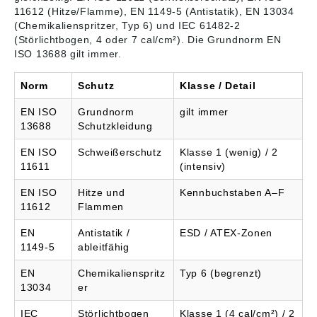
Funken festsetzen
che mit
11612 (Hitze/Flamme), EN 1149-5 (Antistatik), EN 13034
könnenKontrastnähte
PatteGummizug im
(Chemikalienspritzer, Typ 6) und IEC 61482-2
RückenSchenkeltasch
(Störlichtbogen, 4 oder 7 cal/cm²). Die Grundnorm EN
e mit Patte und
ISO 13688 gilt immer.
verdeckten
DruckknöpfenZollstoc
ktascheKnietaschen,
Norm
Schutz
Klasse / Detail
höhenregulierbar und
mit Patte sowie
EN ISO
Grundnorm
gilt immer
Eingriff von
13688
Schutzkleidung
obenVentilation unter
den
EN ISO
Schweißerschutz
Klasse 1 (wenig) / 2
ÄrmelnManschetten
11611
(intensiv)
mit GummizugNähte
weisen nach unten, so
EN ISO
Hitze und
Kennbuchstaben A–F
dass sich keine
11612
Flammen
Funken festsetzen
könnenKontrastnähte
EN
Antistatik /
ESD / ATEX-Zonen
Zu diesem Modell
1149-5
ableitfähig
empfehlen wir
folgenden Knieschutz:
EN
Chemikalienspritz
Typ 6 (begrenzt)
00418-100, 00718-
13034
er
100, 50451-916 oder
20118-915Zertifiziert
IEC
Störlichtbogen
Klasse 1 (4 cal/cm²) / 2
zusammen mit