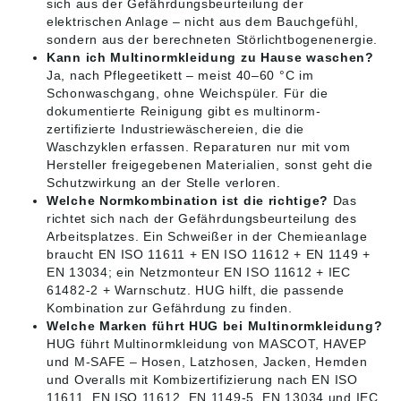
sich aus der Gefährdungsbeurteilung der
elektrischen Anlage – nicht aus dem Bauchgefühl,
sondern aus der berechneten Störlichtbogenenergie.
Kann ich Multinormkleidung zu Hause waschen?
Ja, nach Pflegeetikett – meist 40–60 °C im
Schonwaschgang, ohne Weichspüler. Für die
dokumentierte Reinigung gibt es multinorm-
zertifizierte Industriewäschereien, die die
Waschzyklen erfassen. Reparaturen nur mit vom
Hersteller freigegebenen Materialien, sonst geht die
Schutzwirkung an der Stelle verloren.
Welche Normkombination ist die richtige?
Das
richtet sich nach der Gefährdungsbeurteilung des
Arbeitsplatzes. Ein Schweißer in der Chemieanlage
braucht EN ISO 11611 + EN ISO 11612 + EN 1149 +
EN 13034; ein Netzmonteur EN ISO 11612 + IEC
61482-2 + Warnschutz. HUG hilft, die passende
Kombination zur Gefährdung zu finden.
Welche Marken führt HUG bei Multinormkleidung?
HUG führt Multinormkleidung von MASCOT, HAVEP
und M-SAFE – Hosen, Latzhosen, Jacken, Hemden
und Overalls mit Kombizertifizierung nach EN ISO
11611, EN ISO 11612, EN 1149-5, EN 13034 und IEC