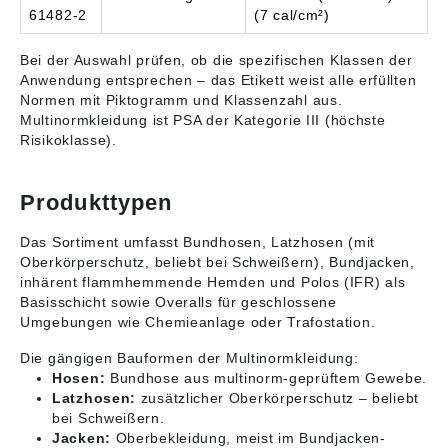
Kniepolstertyp SHORT
61482-2
(7 cal/cm²)
oder LONG gemäß
EN 14404
Bei der Auswahl prüfen, ob die spezifischen Klassen der
Anwendung entsprechen – das Etikett weist alle erfüllten
Normen mit Piktogramm und Klassenzahl aus.
Multinormkleidung ist PSA der Kategorie III (höchste
Risikoklasse).
Produkttypen
Das Sortiment umfasst Bundhosen, Latzhosen (mit
Oberkörperschutz, beliebt bei Schweißern), Bundjacken,
inhärent flammhemmende Hemden und Polos (IFR) als
Basisschicht sowie Overalls für geschlossene
Umgebungen wie Chemieanlage oder Trafostation.
Die gängigen Bauformen der Multinormkleidung:
Hosen:
Bundhose aus multinorm-geprüftem Gewebe.
Latzhosen:
zusätzlicher Oberkörperschutz – beliebt
bei Schweißern.
Jacken:
Oberbekleidung, meist im Bundjacken-