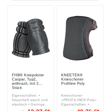
FHB® Kniepolster
KNEETEK®
Caspar, Typ2,
Knieschoner
anthrazit, mit 2
Profiline Poly
Stück
Eigenschaften: •
Knieschoner
Dauerhaft weich und
»PROFILINE®-Poly«
elastisch • Geringe
Eigenschaften: •
Druckverformung •
Profi-Knieschoner •