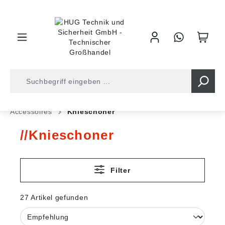
inhalt springen
Shop
Arbeitsschutz
Arbeitskleidung
Accessoires
Knieschoner
Knieschoner
Filter
27 Artikel gefunden