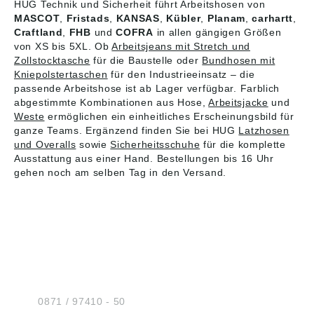
HUG Technik und Sicherheit führt Arbeitshosen von
MASCOT
,
Fristads
,
KANSAS
,
Kübler
,
Planam
,
carhartt
,
Craftland
,
FHB
und
COFRA
in allen gängigen Größen
von XS bis 5XL. Ob
Arbeitsjeans mit Stretch und
Zollstocktasche
für die Baustelle oder
Bundhosen mit
Kniepolstertaschen
für den Industrieeinsatz – die
passende Arbeitshose ist ab Lager verfügbar. Farblich
abgestimmte Kombinationen aus Hose,
Arbeitsjacke
und
Weste
ermöglichen ein einheitliches Erscheinungsbild für
ganze Teams. Ergänzend finden Sie bei HUG
Latzhosen
und Overalls
sowie
Sicherheitsschuhe
für die komplette
Ausstattung aus einer Hand. Bestellungen bis 16 Uhr
gehen noch am selben Tag in den Versand.
HUG® Technik und
Sicherheit GmbH
Am Industriegleis 7
D-84030 Ergolding
Tel.:
0871 / 97410 - 50