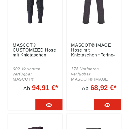
MASCOT®
MASCOT® IMAGE
CUSTOMIZED Hose
Hose mit
mit Knietaschen
Knietaschen »Torino«
602 Varianten
378 Varianten
verfügbar
verfügbar
MASCOT®
MASCOT® IMAGE
CUSTOMIZED Hose
Hose mit Knietaschen
94,91 €*
68,92 €*
Ab
Ab
mit Knietaschen
»Torino«
schwarzblauUltimative
kornblau/marineZweif
s Stretchgewebe mit
arbigDreifache
geringem Gewicht und
Kappnähte an den
hoher
Beinen und im
StrapazierfähigkeitMit
SchrittGürtelschlaufen
wasserabweisendem
Hosenschlitz mit
FinishVorbereitet für
ReißverschlussVorder