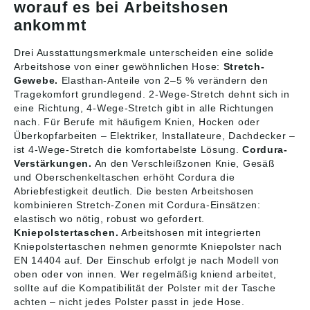
individuelle
mit Patte sowie
worauf es bei Arbeitshosen
Regulierung der
Eingriff von
ankommt
KnietaschenhöheRefle
obenReflexeffekte
xeffekteZu diesem
Drei Ausstattungsmerkmale unterscheiden eine solide
Modell empfehlen wir
folgenden Knieschutz:
Arbeitshose von einer gewöhnlichen Hose:
Stretch-
00418-100, 00718-
Gewebe.
Elasthan-Anteile von 2–5 % verändern den
100, 50451-916 oder
Tragekomfort grundlegend. 2-Wege-Stretch dehnt sich in
20118-915Zertifiziert
eine Richtung, 4-Wege-Stretch gibt in alle Richtungen
zusammen mit
nach. Für Berufe mit häufigem Knien, Hocken oder
Kniepolstertyp SHORT
Überkopfarbeiten – Elektriker, Installateure, Dachdecker –
oder LONG gemäß
ist 4-Wege-Stretch die komfortabelste Lösung.
Cordura-
EN 14404
Verstärkungen.
An den Verschleißzonen Knie, Gesäß
und Oberschenkeltaschen erhöht Cordura die
Abriebfestigkeit deutlich. Die besten Arbeitshosen
kombinieren Stretch-Zonen mit Cordura-Einsätzen:
elastisch wo nötig, robust wo gefordert.
Kniepolstertaschen.
Arbeitshosen mit integrierten
Kniepolstertaschen nehmen genormte Kniepolster nach
EN 14404 auf. Der Einschub erfolgt je nach Modell von
oben oder von innen. Wer regelmäßig kniend arbeitet,
sollte auf die Kompatibilität der Polster mit der Tasche
achten – nicht jedes Polster passt in jede Hose.