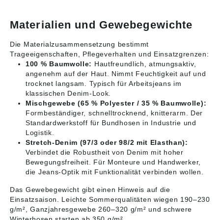
Materialien und Gewebegewichte
Die Materialzusammensetzung bestimmt
Trageeigenschaften, Pflegeverhalten und Einsatzgrenzen:
100 % Baumwolle:
Hautfreundlich, atmungsaktiv,
angenehm auf der Haut. Nimmt Feuchtigkeit auf und
trocknet langsam. Typisch für Arbeitsjeans im
klassischen Denim-Look.
Mischgewebe (65 % Polyester / 35 % Baumwolle):
Formbeständiger, schnelltrocknend, knitterarm. Der
Standardwerkstoff für Bundhosen in Industrie und
Logistik.
Stretch-Denim (97/3 oder 98/2 mit Elasthan):
Verbindet die Robustheit von Denim mit hoher
Bewegungsfreiheit. Für Monteure und Handwerker,
die Jeans-Optik mit Funktionalität verbinden wollen.
Das Gewebegewicht gibt einen Hinweis auf die
Einsatzsaison. Leichte Sommerqualitäten wiegen 190–230
g/m², Ganzjahresgewebe 260–320 g/m² und schwere
Winterhosen starten ab 350 g/m².