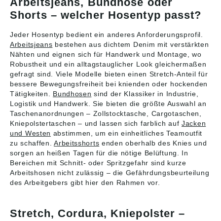
Arbeitsjeans, Bundhose oder
sindZweifache
BundHosenbeine sind
Kappnähte an den
ergonomisch
Shorts – welcher Hosentyp passt?
Beinen und im
geformtGürtelschlaufe
SchrittNiedrige
nD-RingHosenschlitz
Jeder Hosentyp bedient ein anderes Anforderungsprofil.
TailleHosenbeine sind
mit
Arbeitsjeans
bestehen aus dichtem Denim mit verstärkten
ergonomisch
ReißverschlussWerkz
Nähten und eignen sich für Handwerk und Montage, wo
geformtGürtelschlaufe
eugschlaufe am
nHosenschlitz mit
BundGeräumige
Robustheit und ein alltagstauglicher Look gleichermaßen
ReißverschlussVorder
Vordertaschen - eine
gefragt sind. Viele Modelle bieten einen Stretch-Anteil für
taschenGesäßtaschen
davon mit leicht
bessere Bewegungsfreiheit bei knienden oder hockenden
Schenkeltasche mit
zugänglicher Handy-
Tätigkeiten.
Bundhosen
sind der Klassiker in Industrie,
Handy-Tasche, Patte
TascheGesäßtaschen,
Logistik und Handwerk. Sie bieten die größte Auswahl an
und verdecktem
verstärktHammerschla
Taschenanordnungen – Zollstocktasche, Cargotaschen,
Druckknopf und
ufe,
Kniepolstertaschen – und lassen sich farblich auf
Jacken
integriertem ID-
verstellbarSchenkelta
und Westen
abstimmen, um ein einheitliches Teamoutfit
KartenhalterID-
sche mit Handy-
zu schaffen.
Arbeitsshorts
enden oberhalb des Knies und
Kartenhalter ist
Tasche, Patte und
abnehmbarZollstockta
verdeckten
sorgen an heißen Tagen für die nötige Belüftung. In
sche aus CORDURA®
DruckknöpfenZollstoc
Bereichen mit Schnitt- oder Spritzgefahr sind kurze
Gewebe mit extra
ktasche,
Arbeitshosen nicht zulässig – die Gefährdungsbeurteilung
TaschenSuper
verstärktStifttascheKn
des Arbeitgebers gibt hier den Rahmen vor.
strapazierfähigem,
ietaschen aus super
belüftete Knietaschen
strapazierfähigem
aus CORDURA®
CORDURA® (1000 D),
Stretch, Cordura, Kniepolster –
(1000 D)Einfache,
höhenregulierbar und