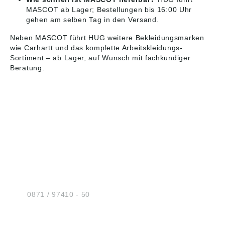
MASCOT ab Lager; Bestellungen bis 16:00 Uhr
gehen am selben Tag in den Versand.
Neben MASCOT führt HUG weitere Bekleidungsmarken
wie
Carhartt
und das komplette
Arbeitskleidungs-
Sortiment
– ab Lager, auf Wunsch mit fachkundiger
Beratung.
HUG® Technik und
Sicherheit GmbH
Am Industriegleis 7
D-84030 Ergolding
Tel.:
0871 / 97410 - 50
BERATUNG