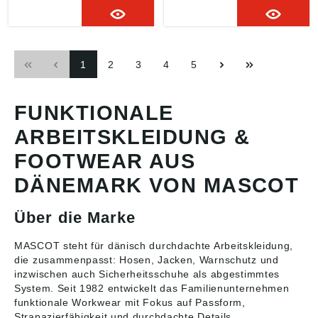
Reflexschulterstreifen
en-
915Zertifiziert
sowie schräg
PassformFluoreszierend
zusammen mit
verlaufenden
und mit schräg
Kniepolstertyp LONG
ReflexenZweifarbigAusg
verlaufenden
gemäß EN 14404
ezeichnete
ReflexenModerne,
1
2
3
4
5
atmungsaktive
körpernahe Passform
Eigenschaften sowie
mit viel
wind- und
BewegungsfreiheitStehk
wasserdichtNähte sind
ragenZweifarbigVerschl
FUNKTIONALE
verklebtKapuze ist
uss mit Reißverschluss
abnehmbar, gefüttert
und inwendiger
ARBEITSKLEIDUNG &
und mit verstellbaren
WetterschutzleisteVorde
Elastikschnüren
rtaschen mit
FOOTWEAR AUS
versehenVerschluss mit
ReißverschlussInnentas
DÄNEMARK VON MASCOT
wasserdichtem
chenGummizug an den
Reißverschluss und
Handgelenken und in
inwendiger
der UnterkanteID-
Über die Marke
WetterschutzleisteInnent
Kartenhalter ist
aschen - zwei mit
abnehmbar
Reißverschluss sowie
MASCOT steht für dänisch durchdachte
Arbeitskleidung
,
eine offene aus
die zusammenpasst: Hosen, Jacken, Warnschutz und
NetzmaterialID-
inzwischen auch Sicherheitsschuhe als abgestimmtes
Kartenhalter ist
System. Seit 1982 entwickelt das Familienunternehmen
abnehmbarBrusttasche
funktionale Workwear mit Fokus auf Passform,
mit wasserdichtem
Strapazierfähigkeit und durchdachte Details.