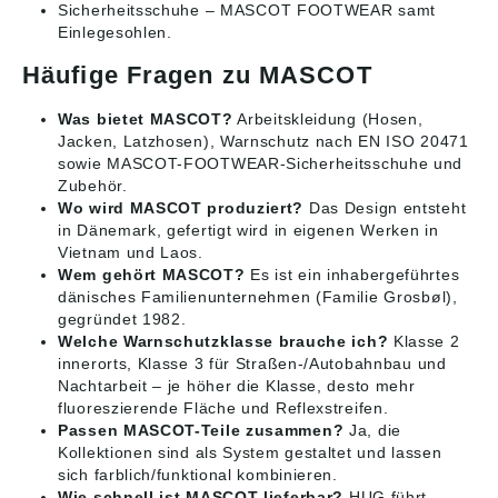
Sicherheitsschuhe
– MASCOT FOOTWEAR samt
Einlegesohlen.
Häufige Fragen zu MASCOT
Was bietet MASCOT?
Arbeitskleidung (Hosen,
Jacken, Latzhosen), Warnschutz nach EN ISO 20471
sowie MASCOT-FOOTWEAR-Sicherheitsschuhe und
Zubehör.
Wo wird MASCOT produziert?
Das Design entsteht
in Dänemark, gefertigt wird in eigenen Werken in
Vietnam und Laos.
Wem gehört MASCOT?
Es ist ein inhabergeführtes
dänisches Familienunternehmen (Familie Grosbøl),
gegründet 1982.
Welche Warnschutzklasse brauche ich?
Klasse 2
innerorts, Klasse 3 für Straßen-/Autobahnbau und
Nachtarbeit – je höher die Klasse, desto mehr
fluoreszierende Fläche und Reflexstreifen.
Passen MASCOT-Teile zusammen?
Ja, die
Kollektionen sind als System gestaltet und lassen
sich farblich/funktional kombinieren.
Wie schnell ist MASCOT lieferbar?
HUG führt