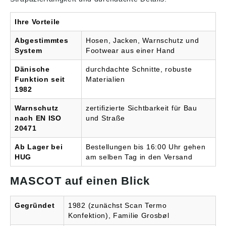
ReißverschlussVorderta
schen mit wasserdichten
ReißverschlüssenStehkr
Ihre Vorteile
agenVorne in der Jacke
Rippenbund an der
Abgestimmtes
Hosen, Jacken, Warnschutz und
Unterkante
System
Footwear aus einer Hand
innenVerlängerbarer
Rücken durch
Dänische
durchdachte Schnitte, robuste
Aufknöpfen zum
Funktion seit
Materialien
besseren Schutz vor
1982
Wind und
WetterGummizug an
Warnschutz
zertifizierte Sichtbarkeit für Bau
den HandgelenkenMit
nach EN ISO
und Straße
Druckeffekten
20471
Ab Lager bei
Bestellungen bis 16:00 Uhr gehen
HUG
am selben Tag in den Versand
MASCOT auf einen Blick
Gegründet
1982 (zunächst Scan Termo
Konfektion), Familie Grosbøl