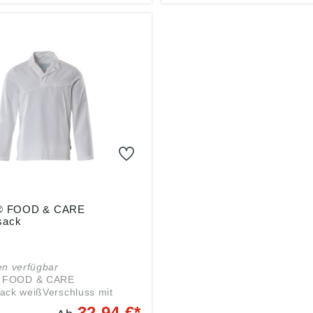
sowie HF-Chip und UHF-Chi
möglichFarbmarkierung für 
GrößeDas Produkt ist für
Industriewäsche geeignet
 FOOD & CARE
sack
en verfügbar
 FOOD & CARE
ack weißVerschluss mit
m
32,94 €*