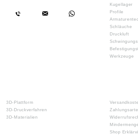
BERATUNG
Kugellager
Profile
Armaturente
Schläuche
Druckluft
Schwingungs
Befestigungs
Werkzeuge
3D-DRUCK
FAQ
3D-Plattform
Versandkost
3D-Druckverfahren
Zahlungsart
3D-Materialien
Widerrufsrec
Mindermenge
Shop Erklärv