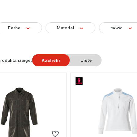
Farbe
Material
m/w/d
roduktanzeige:
Kacheln
Liste