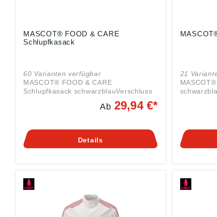
MASCOT® FOOD & CARE
MASCOT® L
Schlupfkasack
60 Varianten verfügbar
21 Variant
MASCOT® FOOD & CARE
MASCOT® L
Schlupfkasack schwarzblauVerschluss
schwarzbla
mit verdecktem
MeterwareV
29,94 €*
Ab
DruckknopfDruckknopfregulierung an
Druckknöp
den HandgelenkenDruckknöpfe aus
enInnenta
MetallSchlitze an den SeitenEinsetzen
RückenSchl
von Namensschildern sowie HF-Chip
SeitenMans
Details
und UHF-Chip möglichFarbmarkierung
Druckknöp
für jede GrößeDas Produkt ist für
Industriewäsche geeignet