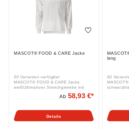
MASCOT® FOOD & CARE Jacke
MASCOT® 
lang
50 Varianten verfügbar
60 Variant
MASCOT® FOOD & CARE Jacke
MASCOT® F
weißUltimatives Stretchgewebe mit
schwarzbla
geringem Gewicht und guter
Druckknöp
58,93 €*
Ab
StrapazierfähigkeitSchnelltrocknendRip
den Handg
penbündchen an den
MetallSchl
HandgelenkenSchlitze an den
SeitenInne
SeitenVerschluss mit verdeckten
Namenssch
Details
DruckknöpfenDruckknöpfe aus
UHF-Chip 
MetallEinsetzen von Namensschildern
jede Größe
sowie HF-Chip und UHF-Chip
Industriew