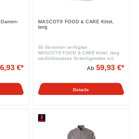
Damen-
MASCOT® FOOD & CARE Kittel,
lang
50 Varianten verfügbar
MASCOT® FOOD & CARE Kittel, lang
weißUltimatives Stretchgewebe mit
hgewebe mit
geringem Gewicht und guter
6,93 €*
59,93 €*
Ab
StrapazierfähigkeitSchnelltrocknendDru
rocknendRip
ckknopfregulierung an den
HandgelenkenSchlitze an den
n
SeitenVerschluss mit verdeckten
Details
kten
DruckknöpfenDruckknöpfe aus
us
MetallEinsetzen von Namensschildern
schildern
sowie HF-Chip und UHF-Chip
p
möglichFarbmarkierung für jede
jede
GrößeDas Produkt ist für
Industriewäsche geeignet