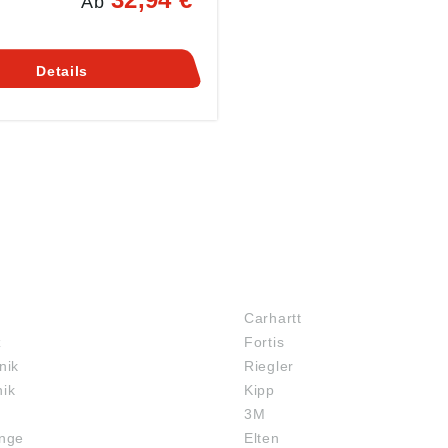
Ab
Druckknopfregulierung an
elenkenDruckknöpfe aus
itze an den SeitenEinsetzen
sschildern sowie HF-Chip
Details
hip möglichFarbmarkierung
rößeDas Produkt ist für
äsche geeignet
MARKENSHOPS
Carhartt
z
Fortis
nik
Riegler
nik
Kipp
3M
inge
Elten