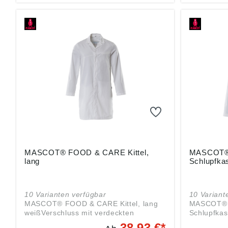
möglichFarbmarkierung für jede
GrößeDas Produkt ist für
Industriewäsche geeignet
MASCOT® FOOD & CARE Kittel,
MASCOT®
lang
Schlupfka
10 Varianten verfügbar
10 Variant
MASCOT® FOOD & CARE Kittel, lang
MASCOT®
weißVerschluss mit verdeckten
Schlupfkas
DruckknöpfenDruckknopfregulierung an
verdeckte
38,93 €*