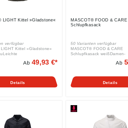
IGHT Kittel »Gladstone«
MASCOT® FOOD & CARE 
Schlupfkasack
en verfügbar
50 Varianten verfügbar
IGHT Kittel »Gladstone«
MASCOT® FOOD & CARE
uLeichte
Schlupfkasack weißDamen-
erschluss mit verdeckten
PassformUltimatives Stretc
49,93 €*
5
Ab
Ab
fenBrusttaschenVordertasch
geringem Gewicht und guter
scheDehnfalten im
StrapazierfähigkeitSchnellt
itze an den
penbündchen an den
chetten mit
HandgelenkenSchlitze an de
Details
Details
fenKontrastnähte
SeitenVerschluss mit verdec
DruckknöpfenDruckknöpfe a
MetallEinsetzen von Namens
sowie HF-Chip und UHF-Chi
möglichFarbmarkierung für 
GrößeDas Produkt ist für
Industriewäsche geeignet