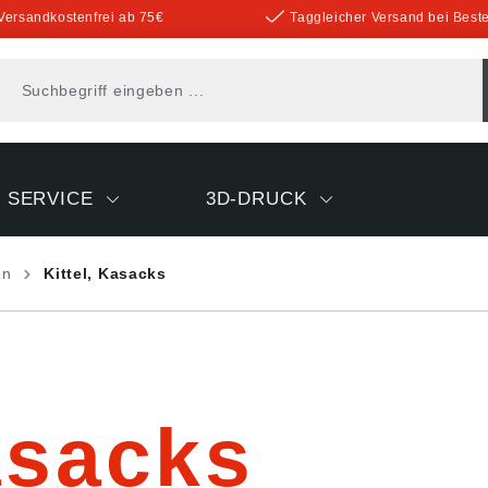
Versandkostenfrei ab 75€
Taggleicher Versand bei Beste
SERVICE
3D-DRUCK
en
Kittel, Kasacks
asacks