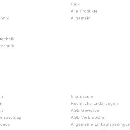
Haix
Alle Produkte
chnik
Allgemein
technik
technik
RECHTLICHES
en
Impressum
en
Rechtliche Erklärungen
ht
AGB Gewerbe
nzuschlag
AGB Verbraucher
ideos
Allgemeine Einkaufsbedingu