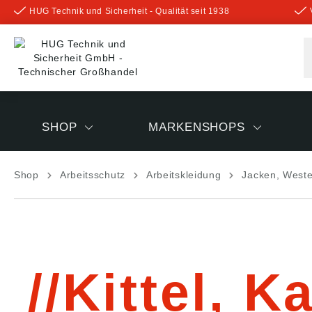
HUG Technik und Sicherheit - Qualität seit 1938
inhalt springen
SHOP
MARKENSHOPS
Shop
Arbeitsschutz
Arbeitskleidung
Jacken, West
Kittel, K