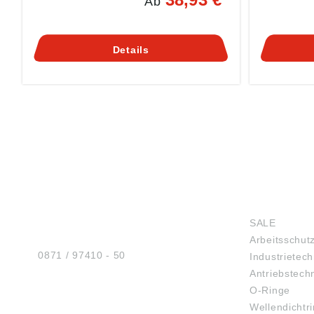
Ab
den HandgelenkenDruckknöpfe aus
Druckknopf
MetallSchlitze an den SeitenEinsetzen
den Handg
von Namensschildern sowie HF-Chip
MetallSchl
und UHF-Chip möglichFarbmarkierung
von Namen
Details
für jede GrößeDas Produkt ist für
und UHF-C
Industriewäsche geeignet
für jede G
Industriew
HUG® Technik und
SHOP
Sicherheit GmbH
SALE
Am Industriegleis 7
Arbeitsschut
D-84030 Ergolding
Tel.:
0871 / 97410 - 50
Industrietech
Antriebstech
O-Ringe
Wellendichtr