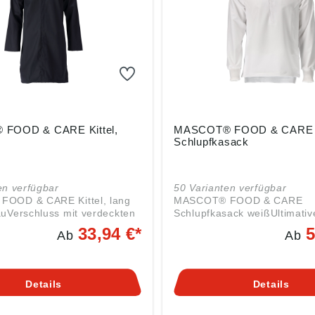
FOOD & CARE Kittel,
MASCOT® FOOD & CARE
Schlupfkasack
en verfügbar
50 Varianten verfügbar
OOD & CARE Kittel, lang
MASCOT® FOOD & CARE
uVerschluss mit verdeckten
Schlupfkasack weißUltimativ
fenDruckknopfregulierung an
Stretchgewebe mit geringem
33,94 €*
5
Ab
Ab
elenkenDruckknöpfe aus
und guter
itze an den
StrapazierfähigkeitSchnellt
ntascheEinsetzen von
penbündchen an den
ildern sowie HF-Chip und
HandgelenkenSchlitze an de
Details
Details
möglichFarbmarkierung für
SeitenVerschluss mit verdec
Das Produkt ist für
DruckknöpfenDruckknöpfe a
äsche geeignet
MetallEinsetzen von Namens