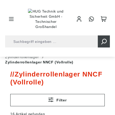
inhalt springen
Shop
Kugellager
Rollenlager
Zylinderrollenlager
Zylinderrollenlager NNCF (Vollrolle)
Zylinderrollenlager NNCF
(Vollrolle)
Filter
16 Artikel gefunden