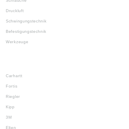
Schläuche
der das Lager
zusammenhält, der
Druckluft
allerdings nicht axial
belastet werden darf.
Schwingungstechnik
Bitte beachten: Die
Daten wurden von
Befestigungstechnik
uns gewissenhaft
recherchiert, können
Werkzeuge
sich aber inzwischen
geändert haben. Die
aktuell gültigen Daten
finden Sie auf der
Internetseite der
MARKENSHOPS
Firma ZEN
(SHANGHAI)
Carhartt
TRADING CO.,LTD
(www.zen.biz/de/)
Fortis
Abbildungen sind
ähnlich, Irrtum
Riegler
vorbehalten.
Kipp
3M
Elten