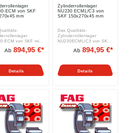
derrollenlager
Zylinderrollenlager
0-ECM von SKF
NU230 ECML/C3 von
270x45 mm
SKF 150x270x45 mm
ualitäts-
Das Qualitäts-
derrollenlager
Zylinderrollenlager
0-ECM von SKF mit
NU230ECML/C3 von SKF
Abmessungen
mit den Abmessungen
894,95 €*
894,95 €*
Ab
Ab
270x45 mm ist ein
150x270x45 mm ist ein
nlager der Serie
Rollenlager der Serie
 beidseitig offen,
NU230 Daten: Innen (DI):
ormaler Lagerluft, mit
150 mm (Welle) Außen
Details
Details
ngeführtem Messing-
(DA): 270 mm Breite (B):
vkäfig und mit
45 mm Art: Rollenlager
ärkter
Serie NU230 mit
nstruktion. Daten:
Nachsetzzeichen NU =
 (DI): 150 mm
Zylinderrollenlager
e) Außen (DA): 270
(Loslager) 2 feste Borde
eite (B): 45 mm Art:
am Außenring und einen
nlager Serie NU230
bordlosen Innenring. C3 =
olgenden Vor- und
Lagerluft größer als
tzzeichen: NU =
Normal (CN) ML =
derrollenlager
Formgedrehter
ager) 2 feste Borde
Fensterkäfig aus Messing,