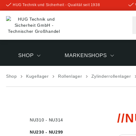
HUG Technik und Sicherheit - Qualität seit 1938
inhalt springen
SHOP
MARKENSHOPS
Shop
Kugellager
Rollenlager
Zylinderrollenlager
N
NU310 - NU314
NU230 - NU299