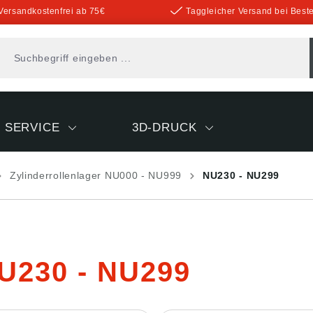
Versandkostenfrei ab 75€
Taggleicher Versand bei Beste
SERVICE
3D-DRUCK
Zylinderrollenlager NU000 - NU999
NU230 - NU299
U230 - NU299