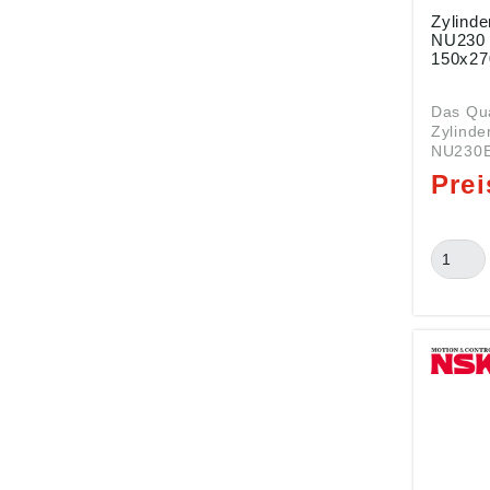
Zylinde
NU230 ECJ von SK
150x2
Das Qua
Zylinde
NU230E
den Ab
150x270
Rollenl
NU230 Daten: Innen (DI):
150 mm
(DA): 2
45 mm Art: Rollenlager
Serie N
Nachsetz
Zylinde
(Loslag
am Auß
bordlose
Fenster
Stahlbl
EC = Op
Konstru