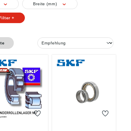
Breite (mm)
ilter +
ste