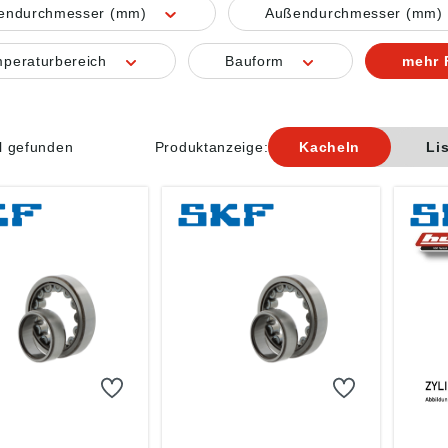
nendurchmesser (mm)
Außendurchmesser (mm)
peraturbereich
Bauform
mehr F
el gefunden
Produktanzeige:
Kacheln
Li