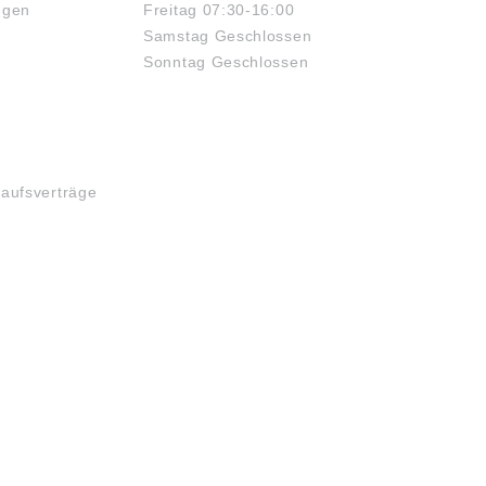
ngen
Freitag 07:30-16:00
schland GmbH,
rtstrasse 15,
Samstag Geschlossen
gen, Germany, info-
Sonntag Geschlossen
sk.com
kaufsverträge