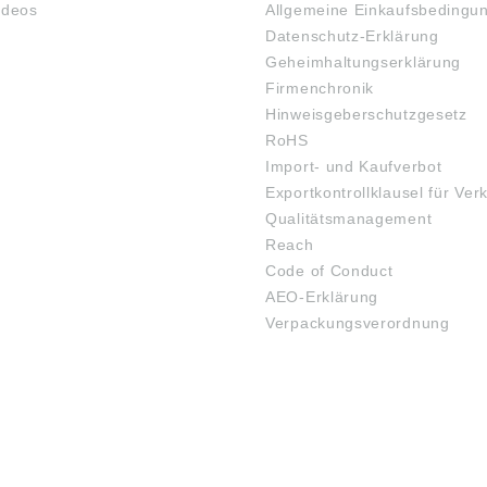
ideos
Allgemeine Einkaufsbedingu
. Angaben
Produktsicherheitsverordn
Deut
ung ((EU) 2023/998): NSK
Harko
Datenschutz-Erklärung
sicherheitsverordn
Deutschland GmbH,
Ratin
Geheimhaltungserklärung
U) 2023/998): NSK
Harkortstrasse 15,
de@n
Firmenchronik
hland GmbH,
Ratingen, Germany, info-
strasse 15,
de@nsk.com
Hinweisgeberschutzgesetz
n, Germany, info-
RoHS
.com
Import- und Kaufverbot
Exportkontrollklausel für Ver
Qualitätsmanagement
Reach
Code of Conduct
AEO-Erklärung
Verpackungsverordnung