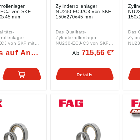
rrollenlager
Zylinderrollenlager
Zylin
F
NU230 ECJ/C3 von SKF
NU23
70x45 mm
150x270x45 mm
150x
litäts-
Das Qualitäts-
Das Q
rrollenlager
Zylinderrollenlager
Zylin
CJ von SKF mit
NU230-ECJ-C3 von SKF
NU23
messungen
mit den Abmessungen
den 
715,56 €*
Preis auf Anfrage
Ab
x45 mm ist ein
150x270x45 mm ist ein
150x
ager der Serie
Rollenlager der Serie
Rolle
NU230 beidseitig offen,
NU230
 (Welle) Außen
mit erhöhter Lagerluft, mit
mit n
Details
70 mm Breite (B):
Stahlblech-Käfig und
rolle
optimierter
Massi
U230 mit
Innenkonstruktion. Daten:
verst
zeichen NU =
Innen (DI): 150 mm
Innenko
rrollenlager
(Welle) Außen (DA): 270
Innen
er) 2 feste Borde
mm Breite (B): 45 mm Art:
(Well
enring und einen
Rollenlager Serie NU230
mm Br
n Innenring. J =
mit folgenden Vor- und
Rolle
käfig aus
Nachsetzzeichen: NU =
mit f
ech, rollengeführt
Zylinderrollenlager
Nachse
timierte innere
(Loslager) 2 feste Borde
Zylin
ktion; mehr
am Außenring und einen
(Losl