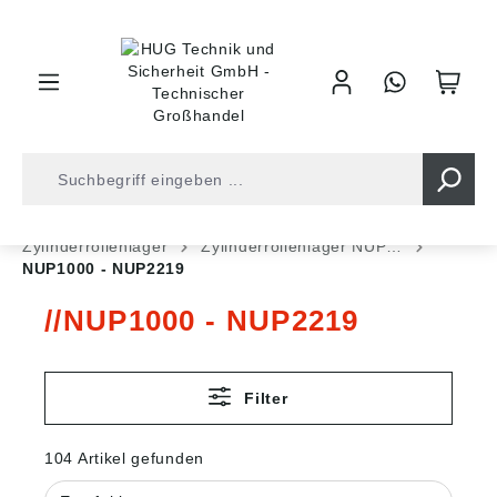
inhalt springen
Shop
Kugellager
Rollenlager
Zylinderrollenlager
Zylinderrollenlager NUP…
NUP1000 - NUP2219
NUP1000 - NUP2219
Filter
104 Artikel gefunden