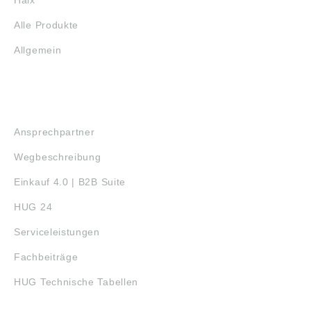
Haix
Abbildungen sind
ähnlich, Irrtum
Alle Produkte
vorbehalten.
Angaben gemäß
Allgemein
Produktsicherheitsver
ordnung ((EU)
2023/998): NKE
AUSTRIA GmbH, Im
SERVICE
Stadtgut C4, Steyr,
Austria,
Ansprechpartner
office@nke.at
Wegbeschreibung
Einkauf 4.0 | B2B Suite
HUG 24
Serviceleistungen
Fachbeiträge
HUG Technische Tabellen