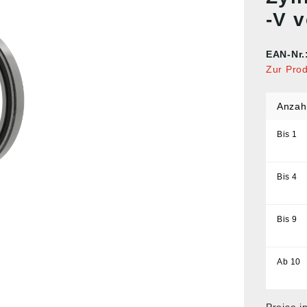
-V 
EAN-Nr.
Zur Pro
Anzah
Bis
1
Bis
4
Bis
9
Ab
10
Preise i