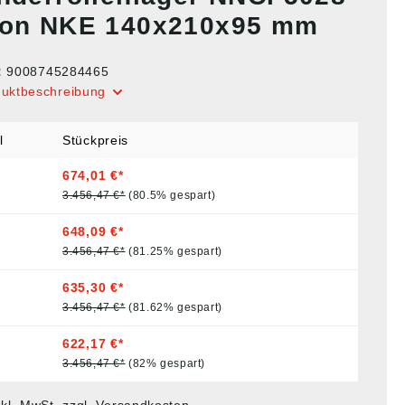
von NKE 140x210x95 mm
:
9008745284465
duktbeschreibung
l
Stückpreis
674,01 €*
3.456,47 €*
(80.5% gespart)
648,09 €*
3.456,47 €*
(81.25% gespart)
635,30 €*
3.456,47 €*
(81.62% gespart)
622,17 €*
3.456,47 €*
(82% gespart)
nkl. MwSt. zzgl. Versandkosten