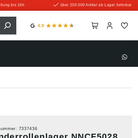
llung bis 16h
über 200.000 Artikel ab Lager lieferbar
tnummer:
7337436
inderrollenlager NNCF5028