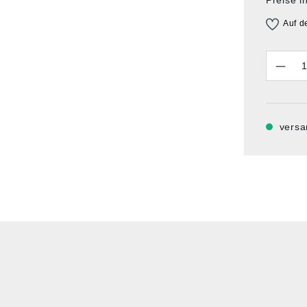
Auf d
Anzahl
versa