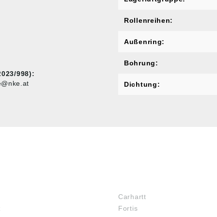
Rollenreihen:
Außenring:
Bohrung:
023/998):
ce@nke.at
Dichtung:
MARKENSHOPS
Carhartt
z
Fortis