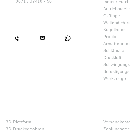
Tel.:
0871 / 97410 - 50
Industrietech
Antriebstech
O-Ringe
Wellendichtr
BERATUNG
Kugellager
Profile
Armaturente
Schläuche
Druckluft
Schwingungs
Befestigungs
Werkzeuge
3D-DRUCK
FAQ
3D-Plattform
Versandkost
3D-Druckverfahren
Zahlungsart