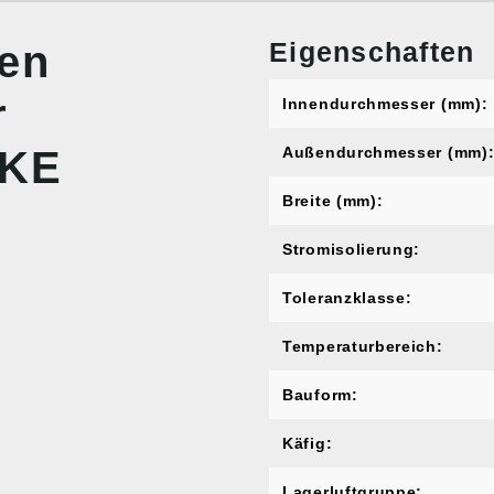
Eigenschaften
nen
r
Innendurchmesser (mm):
NKE
Außendurchmesser (mm)
Breite (mm):
Stromisolierung:
Toleranzklasse:
Temperaturbereich:
Bauform:
Käfig:
Lagerluftgruppe: