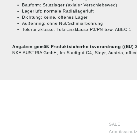
Bauform: Stützlager (axialer Verschiebeweg)
Lagerluft: normale Radiallagerluft
Dichtung: keine, offenes Lager
Außenring: ohne Nut/Schmierbohrung
Toleranzklasse: Toleranzklasse P0/PN bzw. ABEC 1
Angaben gemäß Produktsicherheitsverordnung ((EU) 2
NKE AUSTRIA GmbH, Im Stadtgut C4, Steyr, Austria, offi
HUG® Technik und
SHOP
Sicherheit GmbH
SALE
Am Industriegleis 7
Arbeitsschut
D-84030 Ergolding