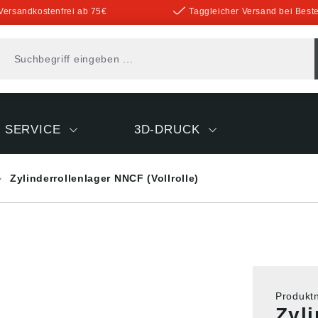
Versandkostenfrei ab 75€
Taggleicher Versand bei Beste
SERVICE
3D-DRUCK
Zylinderrollenlager NNCF (Vollrolle)
Produk
Zyl