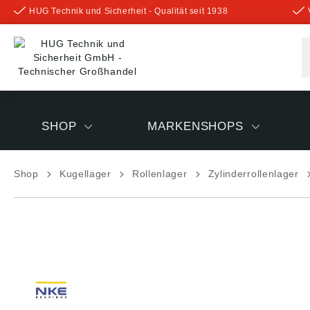
HUG Technik und Sicherheit - Qualität seit 1938
inhalt springen
SHOP
MARKENSHOPS
Shop
Kugellager
Rollenlager
Zylinderrollenlager