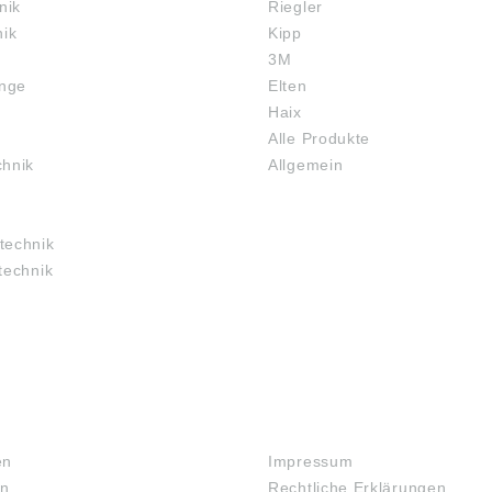
nik
Riegler
nik
Kipp
3M
inge
Elten
Haix
Alle Produkte
chnik
Allgemein
technik
technik
RECHTLICHES
en
Impressum
en
Rechtliche Erklärungen