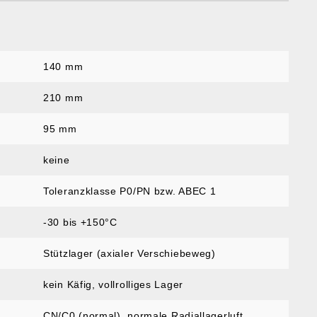
140 mm
:
210 mm
95 mm
keine
Toleranzklasse P0/PN bzw. ABEC 1
-30 bis +150°C
Stützlager (axialer Verschiebeweg)
kein Käfig, vollrolliges Lager
CN/C0 (normal)
, normale Radiallagerluft