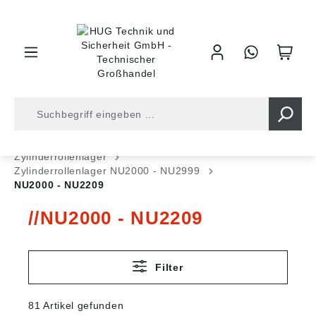
inhalt springen
Shop
Kugellager
Rollenlager
Zylinderrollenlager
Zylinderrollenlager NU2000 - NU2999
NU2000 - NU2209
NU2000 - NU2209
Filter
81 Artikel gefunden