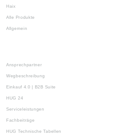
ordnung ((EU)
Haix
2023/998): Schaeffler
Technologies AG &
Alle Produkte
Co. KG,
Industriestraße 1-3,
Allgemein
91074
Herzogenaurach,
Deutschland, E-Mail:
info.de@schaeffler.co
SERVICE
m
Ansprechpartner
Wegbeschreibung
Einkauf 4.0 | B2B Suite
HUG 24
Serviceleistungen
Fachbeiträge
HUG Technische Tabellen