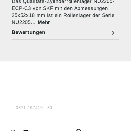
Das Qualitäts-Zylinderrollenlager NU2205-
ECP-C3 von SKF mit den Abmessungen
25x52x18 mm ist ein Rollenlager der Serie
NU2205…
Mehr
Bewertungen
HUG® Technik und
Sicherheit GmbH
Am Industriegleis 7
D-84030 Ergolding
Tel.:
0871 / 97410 - 50
BERATUNG