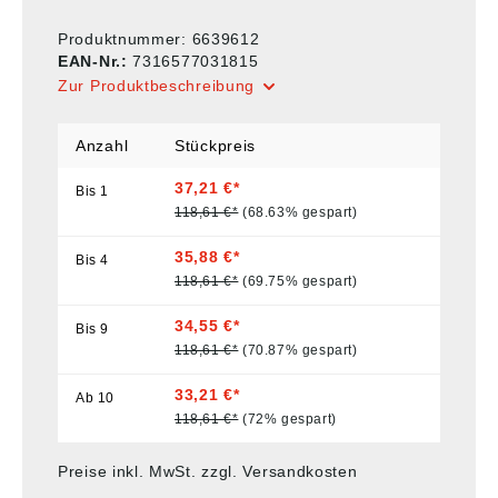
Produktnummer:
6639612
EAN-Nr.:
7316577031815
Zur Produktbeschreibung
Anzahl
Stückpreis
37,21 €*
Bis
1
118,61 €*
(68.63% gespart)
35,88 €*
Bis
4
118,61 €*
(69.75% gespart)
34,55 €*
Bis
9
118,61 €*
(70.87% gespart)
33,21 €*
Ab
10
118,61 €*
(72% gespart)
Preise inkl. MwSt. zzgl. Versandkosten