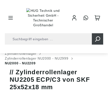
inhalt springen
Shop
Kugellager
Rollenlager
Zylinderrollenlager
Zylinderrollenlager NU2000 - NU2999
NU2000 - NU2209
Zylinderrollenlager
NU2205 ECP/C3 von SKF
25x52x18 mm