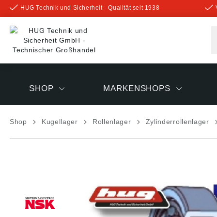
HUG Technik und Sicherheit - Qualität seit 1938
inhalt springen
SHOP
MARKENSHOPS
Shop
Kugellager
Rollenlager
Zylinderrollenlager