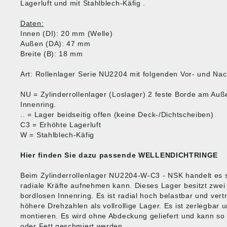
Lagerluft und mit Stahlblech-Käfig .
Daten:
Innen (DI): 20 mm (Welle)
Außen (DA): 47 mm
Breite (B): 18 mm
Art: Rollenlager Serie NU2204 mit folgenden Vor- und Na
NU = Zylinderrollenlager (Loslager) 2 feste Borde am Auß
Innenring.
.. = Lager beidseitig offen (keine Deck-/Dichtscheiben)
C3 = Erhöhte Lagerluft
W = Stahlblech-Käfig
Hier finden Sie dazu passende
WELLENDICHTRINGE
Beim Zylinderrollenlager NU2204-W-C3 - NSK handelt es s
radiale Kräfte aufnehmen kann. Dieses Lager besitzt zwe
bordlosen Innenring. Es ist radial hoch belastbar und ver
höhere Drehzahlen als vollrollige Lager. Es ist zerlegbar 
montieren. Es wird ohne Abdeckung geliefert und kann so v
oder Fett geschmiert werden.