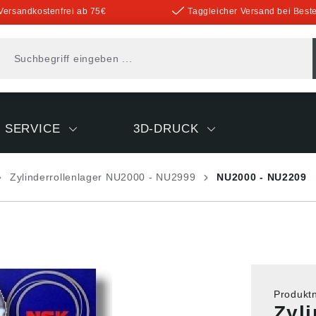
Versandkostenfrei ab 75€
Taggleicher Versand bei Beste
SERVICE
3D-DRUCK
Zylinderrollenlager NU2000 - NU2999
NU2000 - NU2209
Produk
Zyl