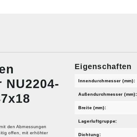
Eigenschaften
nen
er NU2204-
Innendurchmesser (mm):
47x18
Außendurchmesser (mm)
Breite (mm):
Lagerluftgruppe:
 mit den Abmessungen
ig offen, mit erhöhter
Dichtung: