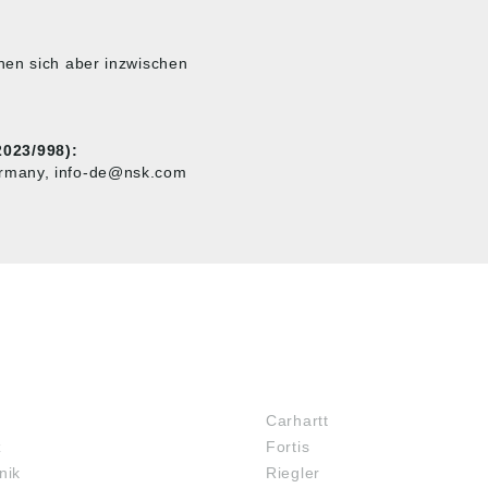
nen sich aber inzwischen
023/998):
ermany, info-de@nsk.com
MARKENSHOPS
Carhartt
z
Fortis
nik
Riegler