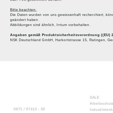
Bitte beachten:
Die Daten wurden von uns gewissenhaft recherchiert, kön
geändert haben.
Abbildungen sind ähnlich, Irrtum vorbehalten.
Angaben gemäß Produktsicherheitsverordnung ((EU) 2
NSK Deutschland GmbH, Harkortstrasse 15, Ratingen, G
HUG® Technik und
SHOP
Sicherheit GmbH
SALE
Am Industriegleis 7
Arbeitsschut
D-84030 Ergolding
Tel.:
0871 / 97410 - 50
Industrietech