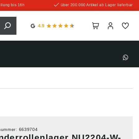
llung bis 16h
über 200.000 Artikel ab Lager lieferbar
tnummer:
6639704
inderrollenlager NU2204-W-