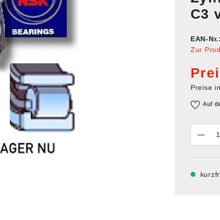
C3 
EAN-Nr.
Zur Pro
Pre
Preise i
Auf d
Anzahl
kurzfr