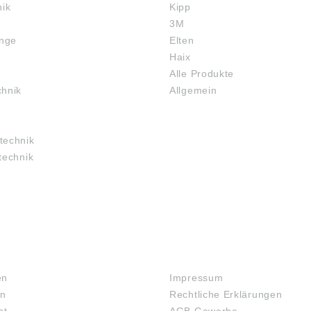
nik
Kipp
3M
inge
Elten
Haix
Alle Produkte
chnik
Allgemein
technik
technik
RECHTLICHES
en
Impressum
en
Rechtliche Erklärungen