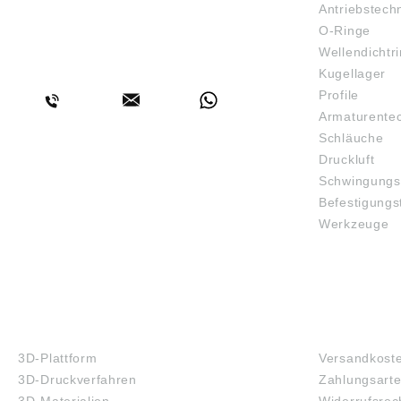
Antriebstech
O-Ringe
Wellendichtr
BERATUNG
Kugellager
Profile
Armaturente
Schläuche
Druckluft
Schwingungs
Befestigungs
Werkzeuge
3D-DRUCK
FAQ
3D-Plattform
Versandkost
3D-Druckverfahren
Zahlungsart