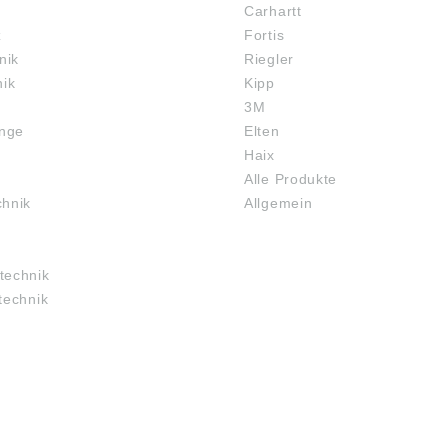
Carhartt
z
Fortis
nik
Riegler
nik
Kipp
3M
inge
Elten
Haix
Alle Produkte
chnik
Allgemein
technik
technik
RECHTLICHES