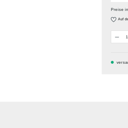
Preise i
Auf d
Anzahl
versa