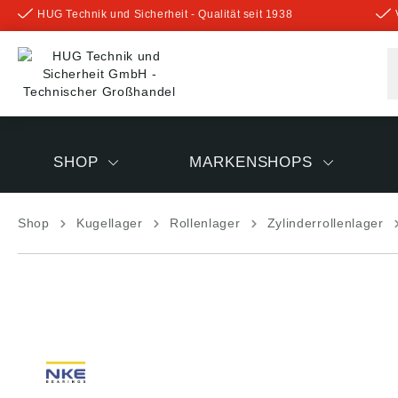
HUG Technik und Sicherheit - Qualität seit 1938
inhalt springen
SHOP
MARKENSHOPS
Shop
Kugellager
Rollenlager
Zylinderrollenlager