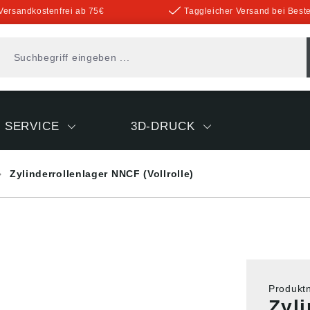
Versandkostenfrei ab 75€
Taggleicher Versand bei Beste
SERVICE
3D-DRUCK
Zylinderrollenlager NNCF (Vollrolle)
Produk
Zyl