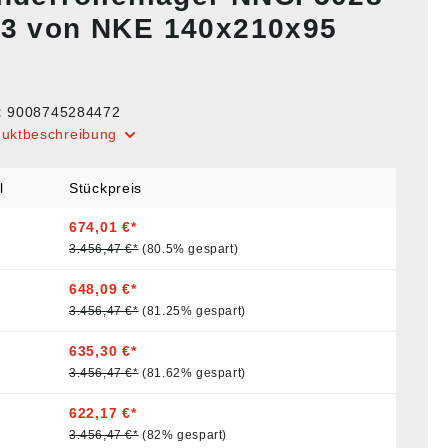
C3 von NKE 140x210x95
:
9008745284472
duktbeschreibung
l
Stückpreis
674,01 €*
3.456,47 €*
(80.5% gespart)
648,09 €*
3.456,47 €*
(81.25% gespart)
635,30 €*
3.456,47 €*
(81.62% gespart)
622,17 €*
3.456,47 €*
(82% gespart)