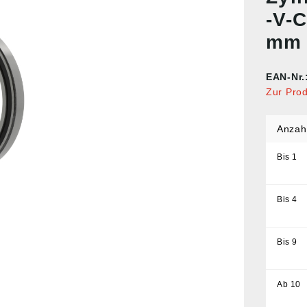
-V-
mm
EAN-Nr.
Zur Pro
Anzah
Bis
1
Bis
4
Bis
9
Ab
10