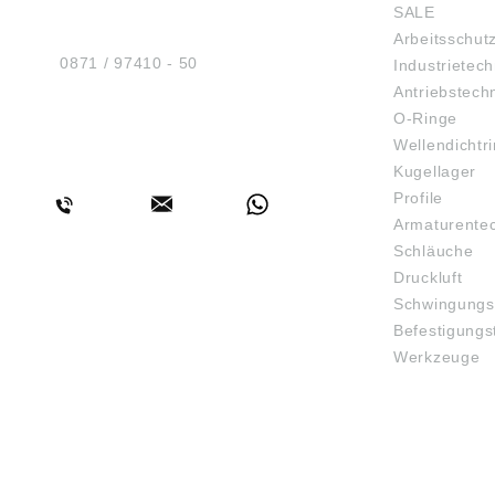
SALE
Am Industriegleis 7
Arbeitsschut
D-84030 Ergolding
Tel.:
0871 / 97410 - 50
Industrietech
Antriebstech
O-Ringe
Wellendichtr
BERATUNG
Kugellager
Profile
Armaturente
Schläuche
Druckluft
Schwingungs
Befestigungs
Werkzeuge
3D-DRUCK
FAQ