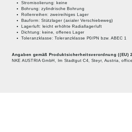
Stromisolierung: keine
Bohrung: zylindrische Bohrung
Rollenreihen: zweireihiges Lager
Bauform: Stützlager (axialer Verschiebeweg)
Lagerluft: leicht erhöhte Radiallagerluft
Dichtung: keine, offenes Lager
Toleranzklasse: Toleranzklasse P0/PN bzw. ABEC 1
Angaben gemäß Produktsicherheitsverordnung ((EU) 2
NKE AUSTRIA GmbH, Im Stadtgut C4, Steyr, Austria, offi
HUG® Technik und
SHOP
Sicherheit GmbH