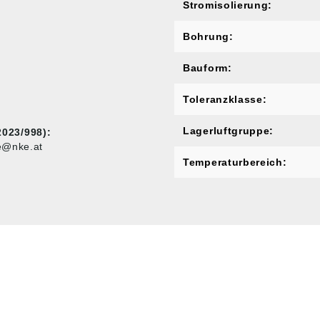
Stromisolierung:
Bohrung:
Bauform:
Toleranzklasse:
Lagerluftgruppe:
023/998):
ce@nke.at
Temperaturbereich:
MARKENSHOPS