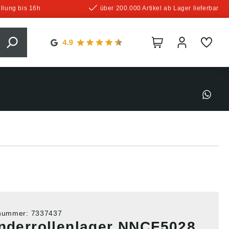
llung bis 16h
über 200.000 Artikel ab Lager lieferbar
tnummer:
7337437
inderrollenlager NNCF5028