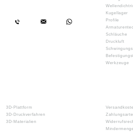
RINGE Beim
Wellendichtr
BERATUNG
Zylinde
Kugellager
NU1007
handelt
Profile
Loslage
Armaturente
Kräfte 
Schläuche
Dieses 
Außenr
Druckluft
einen b
Schwingungs
Innenrin
Befestigungs
hoch be
verträg
Werkzeuge
auch h
als voll
zerlegb
einfach
Es wir
geliefe
3D-DRUCK
FAQ
der Stir
oder Fe
3D-Plattform
Versandkost
werden. Bitte beacht
3D-Druckverfahren
Zahlungsart
Die Dat
gewisse
3D-Materialien
Widerrufsrec
können 
Mindermenge
inzwisc