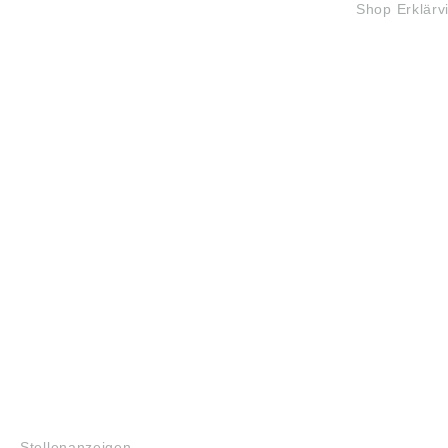
Shop Erklärv
haben. 
gültige
auf der
Firma 
(www.sk
sind ähn
vorbeha
Sven Wi
Gothen
info@s
JOBS
Stellenanzeigen