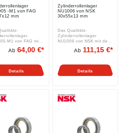
derrollenlager
Zylinderrollenlager
05 -M1 von FAG
NU1006 von NSK
7x12 mm
30x55x13 mm
ualitäts-
Das Qualitäts-
derrollenlager
Zylinderrollenlager
05-M1 von FAG mit
NU1006 von NSK mit den
Abmessungen
Abmessungen 30x55x13
64,00 €*
111,15 €*
Ab
Ab
x12 mm ist ein
mm ist ein Rollenlager der
nlager der Serie
Serie NU1006 beidseitig
5 beidseitig offen,
offen, mit normaler
ormaler Lagerluft
Lagerluft und mit
Details
Details
it zweiteiligem,
Standard-Käfig. Daten:
ngeführtem Messing-
Innen (DI): 30 mm (Welle)
g. Daten: Innen
Außen (DA): 55 mm Breite
 25 mm (Welle)
(B): 13 mm Art:
n (DA): 47 mm Breite
Rollenlager Serie NU1006
2 mm Art:
mit folgenden Vor- und
nlager Serie NU1005
Nachsetzzeichen: NU =
olgenden Vor- und
Zylinderrollenlager
tzzeichen: NU =
(Loslager) 2 feste Borde
derrollenlager
am Außenring und einen
ager) 2 feste Borde
bordlosen Innenring. .. =
ußenring und einen
Lager beidseitig offen