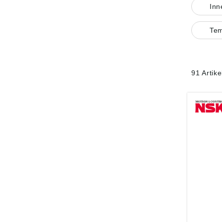
In
Tem
91 Artik