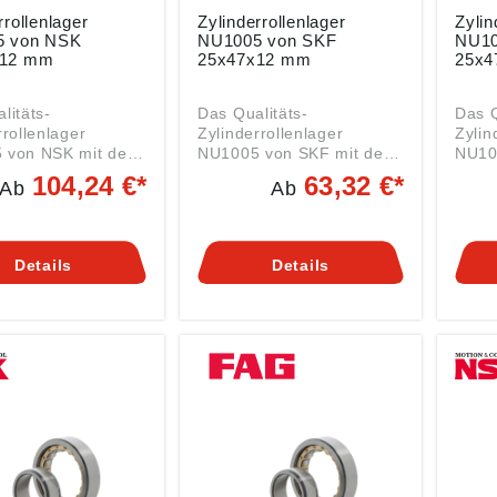
rrollenlager
Zylinderrollenlager
Zylin
5 von NSK
NU1005 von SKF
NU10
x12 mm
25x47x12 mm
25x4
litäts-
Das Qualitäts-
Das Q
rrollenlager
Zylinderrollenlager
Zylin
 von NSK mit den
NU1005 von SKF mit den
NU10
ungen 25x47x12
Abmessungen 25x47x12
den 
104,24 €*
63,32 €*
Ab
Ab
ein Rollenlager der
mm ist ein Rollenlager der
25x47
U1005 beidseitig
Serie NU1005 beidseitig
Rolle
mit normaler
offen, mit normaler
NU100
ft und mit
Lagerluft und mit
mit n
Details
Details
äfig. Daten:
Standard-Käfig. Daten:
und m
DI): 25 mm (Welle)
Innen (DI): 25 mm (Welle)
rolle
DA): 47 mm Breite
Außen (DA): 47 mm Breite
Massivkäfi
m Art:
(B): 12 mm Art:
(DI):
ager Serie NU1005
Rollenlager Serie NU1005
Auße
genden Vor- und
mit folgenden Vor- und
(B): 1
zeichen: NU =
Nachsetzzeichen: NU =
Rolle
rrollenlager
Zylinderrollenlager
mit f
er) 2 feste Borde
(Loslager) 2 feste Borde
Nachse
enring und einen
am Außenring und einen
Zylin
 Innenring. .. =
bordlosen Innenring. .. =
(Losl
eidseitig offen
Lager beidseitig offen
am A