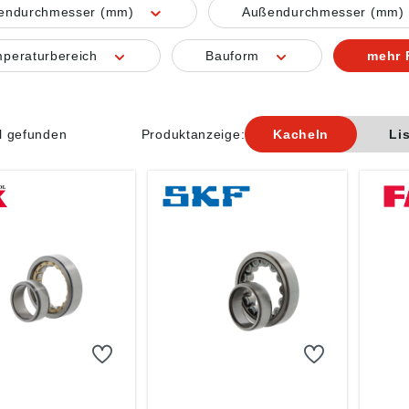
nendurchmesser (mm)
Außendurchmesser (mm)
peraturbereich
Bauform
mehr F
el gefunden
Produktanzeige:
Kacheln
Li