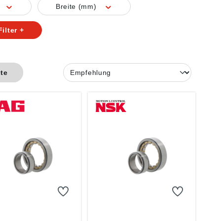
Breite (mm)
ilter +
ste