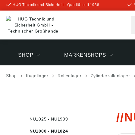
HUG Technik und Sicherheit - Qualität seit 1938
inhalt springen
SHOP
MARKENSHOPS
Shop
Kugellager
Rollenlager
Zylinderrollenlager
N
NU1025 - NU1999
NU1000 - NU1024