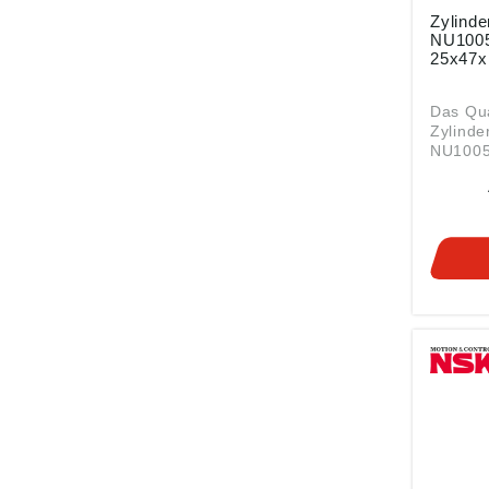
Zylinde
NU100
25x47
Das Qua
Zylinde
NU1005
Abmess
mm ist 
Serie N
offen, 
Lagerlu
Standard-K
Innen (
Außen (
(B): 12 m
Rollenl
mit fol
Nachsetz
Zylinde
(Loslag
am Auß
bordlosen
Lager b