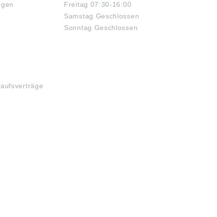
ngen
Freitag 07:30-16:00
gen Daten finden Sie
Firma Schaeffler
er Internetseite der
Technologies AG & Co.
Samstag Geschlossen
 Schaeffler
KG(www.schaeffler.de)
Sonntag Geschlossen
nologies AG & Co.
Abbildungen sind ähnlich,
w.schaeffler.de)
Irrtum vorbehalten.
dungen sind ähnlich,
Angaben gemäß
m vorbehalten.
Produktsicherheitsverordn
ben gemäß
ung ((EU) 2023/998):
ktsicherheitsverordn
Schaeffler Technologies
(EU) 2023/998):
AG & Co. KG,
kaufsverträge
ffler Technologies
Industriestraße 1-3,
 Co. KG,
91074 Herzogenaurach,
triestraße 1-3,
Deutschland, E-Mail:
4 Herzogenaurach,
info.de@schaeffler.com
chland, E-Mail:
de@schaeffler.com