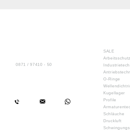
HUG® Technik und
SHOP
Sicherheit GmbH
SALE
Am Industriegleis 7
Arbeitsschut
D-84030 Ergolding
Tel.:
0871 / 97410 - 50
Industrietech
Antriebstech
O-Ringe
Wellendichtr
BERATUNG
Kugellager
Profile
Armaturente
Schläuche
Druckluft
Schwingungs