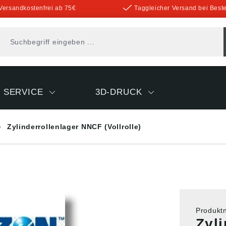
Versandkostenfrei ab 75€
Taggleicher Versand bei Beste
SERVICE
3D-DRUCK
Zylinderrollenlager NNCF (Vollrolle)
Produk
Zyl