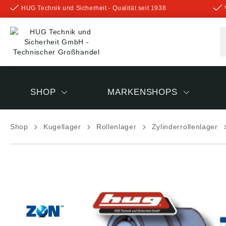
HUG Technik und Sicherheit - Qualität seit 1938
inhalt springen
SHOP
MARKENSHOPS
Shop
Kugellager
Rollenlager
Zylinderrollenlager