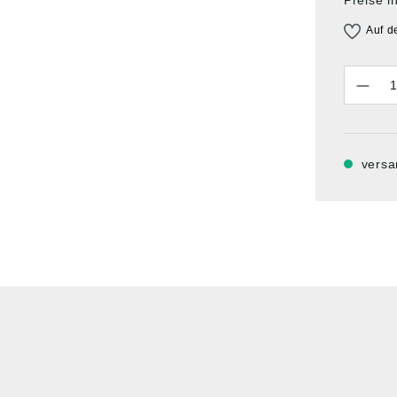
Auf d
Anzahl
versa