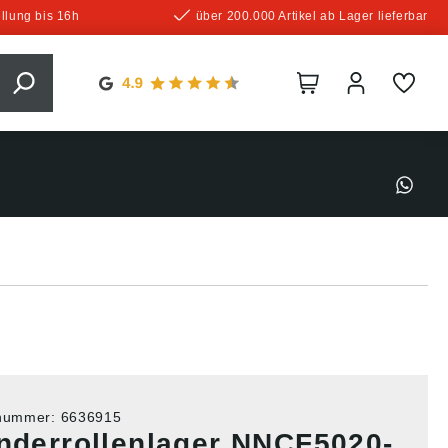
llung bis 16h
über 200.000 Artikel ab Lager lieferbar
tnummer:
6636915
inderrollenlager NNCF5020-