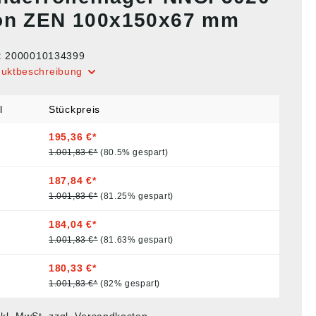
on ZEN 100x150x67 mm
:
2000010134399
duktbeschreibung
l
Stückpreis
195,36 €*
1.001,83 €*
(80.5% gespart)
187,84 €*
1.001,83 €*
(81.25% gespart)
184,04 €*
1.001,83 €*
(81.63% gespart)
180,33 €*
1.001,83 €*
(82% gespart)
nkl. MwSt. zzgl. Versandkosten