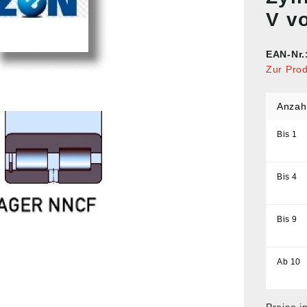
V v
EAN-Nr.
Zur Pro
Anzah
Bis
1
Bis
4
Bis
9
Ab
10
Preise i