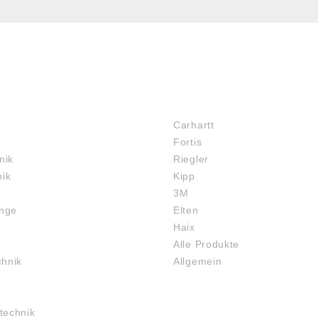
MARKENSHOPS
Carhartt
z
Fortis
nik
Riegler
nik
Kipp
3M
inge
Elten
Haix
Alle Produkte
chnik
Allgemein
technik