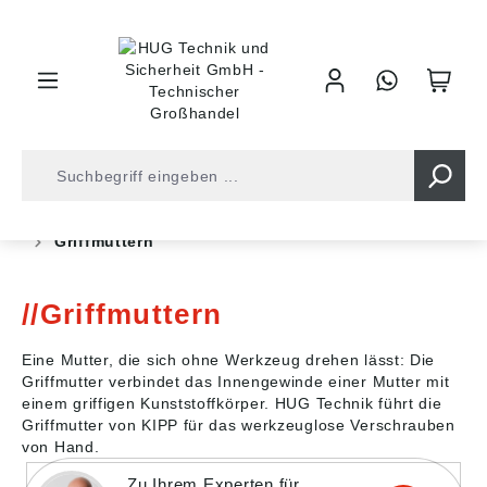
inhalt springen
Shop
Industrietechnik
Bedienelemente
Knöpfe
Griffmuttern
Griffmuttern
Eine Mutter, die sich ohne Werkzeug drehen lässt: Die
Griffmutter verbindet das Innengewinde einer Mutter mit
einem griffigen Kunststoffkörper. HUG Technik führt die
Griffmutter von KIPP für das werkzeuglose Verschrauben
von Hand.
Zu Ihrem Experten für