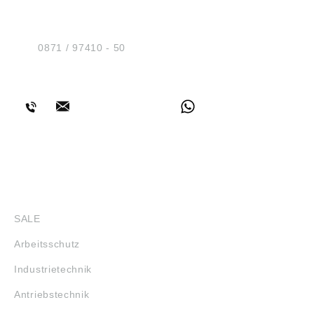
Sicherheit GmbH
Am Industriegleis 7
D-84030 Ergolding
Tel.:
0871 / 97410 - 50
BERATUNG
SHOP
SALE
Arbeitsschutz
Industrietechnik
Antriebstechnik