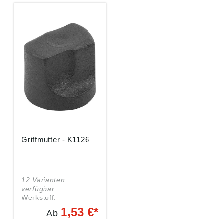
Griffmutter - K1126
12 Varianten
verfügbar
Werkstoff:
Thermoplast schwarz,
1,53 €*
Ab
Buchse Messing