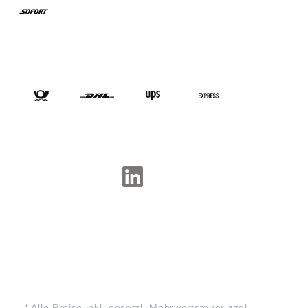
VERSANDARTEN
SOCIAL-MEDIA
* Alle Preise inkl. gesetzl. Mehrwertsteuer zzgl.