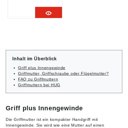
Ausführung: Buchse
Messing blank. B:
12,3 D: M5 D1: 20 D2:
15 H: 18,5 H1: 6 T: 6
RoHS: ja Größe: 2
Gewindeart:
Innengewinde Farbe
Grundkörper:
schwarzgrau RAL
7021 K1126.205
Angaben gemäß
Inhalt im Überblick
Produktsicherheitsver
ordnung ((EU)
Griff plus Innengewinde
2023/998): Heinrich
Griffmutter, Griffschraube oder Flügelmutter?
Kipp Werk GmbH &
FAQ zu Griffmuttern
Co.KG, Heubergstr. 2,
Griffmuttern bei HUG
72172 Sulz am
Neckar, Deutschland,
E-Mail: info@kipp.com
Griff plus Innengewinde
Die Griffmutter ist ein kompakter Handgriff mit
Innengewinde. Sie wird wie eine Mutter auf einen