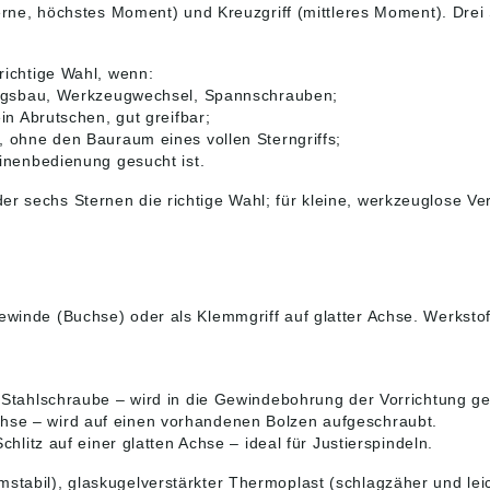
Sterne, höchstes Moment) und Kreuzgriff (mittleres Moment). Drei
 richtige Wahl, wenn:
ngsbau, Werkzeugwechsel, Spannschrauben;
in Abrutschen, gut greifbar;
t, ohne den Bauraum eines vollen Sterngriffs;
inenbedienung gesucht ist.
der sechs Sternen die richtige Wahl; für kleine, werkzeuglose
winde (Buchse) oder als Klemmgriff auf glatter Achse. Werkstoff
ne Stahlschraube – wird in die Gewindebohrung der Vorrichtung g
e – wird auf einen vorhandenen Bolzen aufgeschraubt.
hlitz auf einer glatten Achse – ideal für Justierspindeln.
mstabil), glaskugelverstärkter Thermoplast (schlagzäher und l