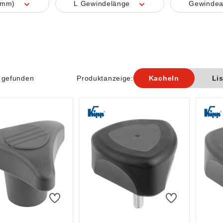
 (mm)
L Gewindelänge
Gewindea
l gefunden
Produktanzeige:
Kacheln
Li