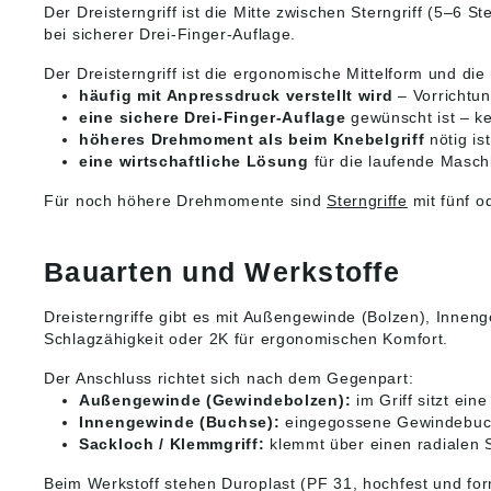
Der Dreisterngriff ist die Mitte zwischen Sterngriff (5–6 
bei sicherer Drei-Finger-Auflage.
Der Dreisterngriff ist die ergonomische Mittelform und die
häufig mit Anpressdruck verstellt wird
– Vorrichtu
eine sichere Drei-Finger-Auflage
gewünscht ist – ke
höheres Drehmoment als beim Knebelgriff
nötig is
eine wirtschaftliche Lösung
für die laufende Masch
Für noch höhere Drehmomente sind
Sterngriffe
mit fünf o
Bauarten und Werkstoffe
Dreisterngriffe gibt es mit Außengewinde (Bolzen), Innenge
Schlagzähigkeit oder 2K für ergonomischen Komfort.
Der Anschluss richtet sich nach dem Gegenpart:
Außengewinde (Gewindebolzen):
im Griff sitzt ei
Innengewinde (Buchse):
eingegossene Gewindebuchs
Sackloch / Klemmgriff:
klemmt über einen radialen Sc
Beim Werkstoff stehen Duroplast (PF 31, hochfest und for