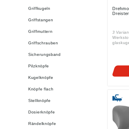
Griffkugeln
Drehmo
Dreister
Griffstangen
Griffmuttern
3 Varian
Werkstof
glaskug
Griffschrauben
Thermop
Thermopl
Sicherungsband
Edelstah
Ausführu
Pilzknöpfe
Deckel 
7021). E
Kugelknöpfe
elektroly
Hinweis
Knöpfe flach
des max
Drehmom
ein hörb
Stellknöpfe
signalis
nur mit 
Dosierknöpfe
angege
Drehmo
Rändelknöpfe
werden. > max