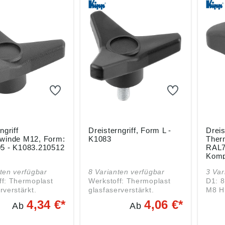
grau RAL 7021
mponente) und
grau RAL 7021
omponente)
ig geliefert. H:
Stahl
ngriff
Dreisterngriff, Form L -
Drei
winde M12, Form:
K1083
Ther
5 - K1083.210512
RAL7
Komp
- K1
ten verfügbar
8 Varianten verfügbar
3 Var
ff: Thermoplast
Werkstoff: Thermoplast
D1: 80 D2: 29,2 H: 
rverstärkt.
glasfaserverstärkt.
buchse Messing.
Gewindebolzen Stahl.
4,34 €*
4,06 €*
Ab
Ab
ng: Griff schwarz.
Ausführung: Griff schwarz.
Gewindebolzen verzinkt.