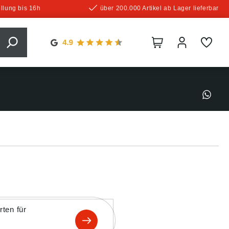
llung bis 16h
über 200.000 Artikel ab Lager lieferbar
ten für