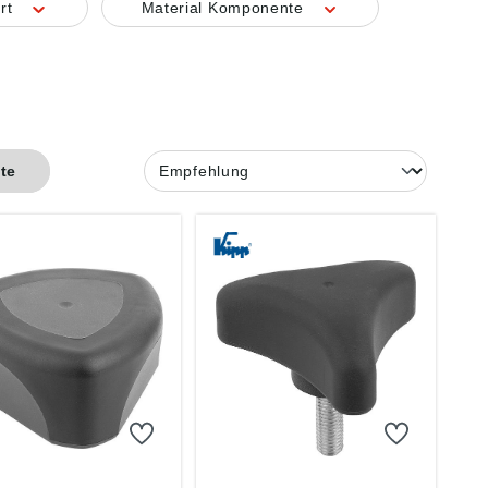
rt
Material Komponente
ste