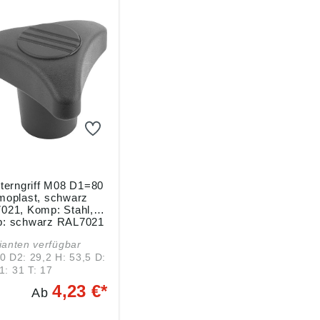
sterngriff M08 D1=80
moplast, schwarz
021, Komp: Stahl,
: schwarz RAL7021
020.18008
ianten verfügbar
53,5 D:
M8 H1: 31 T: 17
4,23 €*
Ab