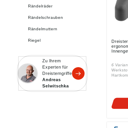
Drehmomen
Rändelräder
D1: 80 H1: 31 D: M12 H:
53,5
Rändelschrauben
Rändelmuttern
Riegel
Dreister
ergonom
Innenge
Zu Ihrem
6 Varian
Experten für
Werkstof
Dreisterngriffe
Hartkom
Andreas
glasfas
Kunststo
Selwitschka
Weichk
thermop
Elastomer
Stahl Fe
5.8. Ausführung: Stahl
blau chromat
Es wird 
Farbkom