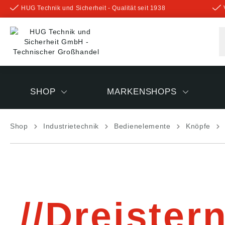
HUG Technik und Sicherheit - Qualität seit 1938
inhalt springen
SHOP
MARKENSHOPS
Shop
Industrietechnik
Bedienelemente
Knöpfe
Dreistern