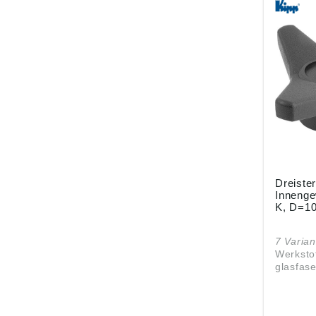
schwarz
(Hartko
schwarz
(Weichk
serienmäß
10 D: M10 D1: 80 H1: 37
D2: 26 T: 17 Ausführung:
Buchse 
Dreister
Innenge
K, D=10
7 Varian
Werksto
glasfase
Gewinde
Ausführu
D: 105 T: 17 T1: 2 H2: 19