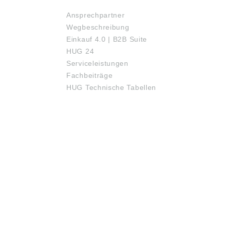
achten: Die Daten
Bitte beachten: Die Daten
en von uns
wurden von uns
Ansprechpartner
senhaft recherchiert,
gewissenhaft recherchiert,
Wegbeschreibung
n sich aber
können sich aber
schen geändert
inzwischen geändert
Einkauf 4.0 | B2B Suite
. Die aktuell
haben. Die aktuell
HUG 24
gen Daten finden Sie
gültigen Daten finden Sie
Serviceleistungen
er Internetseite der
auf der Internetseite der
a SKF GmbH
Firma SKF GmbH
Fachbeiträge
skf.de) Abbildungen
(www.skf.de) Abbildungen
HUG Technische Tabellen
ähnlich, Irrtum
sind ähnlich, Irrtum
ehalten.SKF Group,
vorbehalten.SKF Group,
Wingquists Gata 2,
Sven Wingquists Gata 2,
enburg, Sweden,
Gothenburg, Sweden,
@skf.com
info@skf.com