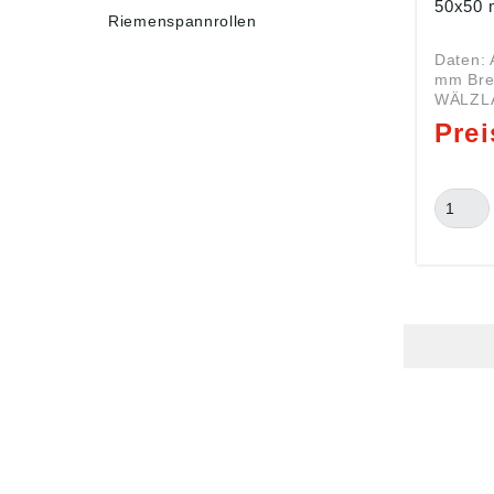
50x50
Riemenspannrollen
Daten: 
mm Breit
WÄLZL
Serie TM
= Ausgle
finden 
passen
RINGE
Ausglei
die TM
dienen 
Höhena
Aggrega
in Fluc
befinde
Befest
geschob
leicht 
besteh
korros
Stahl un
verschi
HUG® Technik und
SHOP