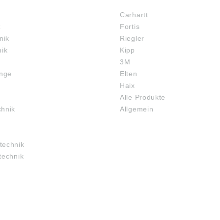
en: Die Daten
Bitte beachten: Die Daten
Bitte be
 von uns
wurden von uns
wurd
Carhartt
nhaft recherchiert,
gewissenhaft recherchiert,
gewis
z
Fortis
sich aber
können sich aber
könne
hen geändert
inzwischen geändert
inzwi
nik
Riegler
Die aktuell
haben. Die aktuell
haben
nik
Kipp
n Daten finden Sie
gültigen Daten finden Sie
gülti
3M
 Internetseite der
auf der Internetseite der
auf d
SKF GmbH
Firma SKF GmbH
Firm
inge
Elten
f.de) Abbildungen
(www.skf.de) Abbildungen
(www.
Haix
lich, Irrtum
sind ähnlich, Irrtum
sind 
Alle Produkte
lten.SKF Group,
vorbehalten.SKF Group,
vorb
ngquists Gata 2,
Sven Wingquists Gata 2,
Sven 
chnik
Allgemein
burg, Sweden,
Gothenburg, Sweden,
Goth
kf.com
info@skf.com
info
technik
technik