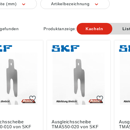
ite (mm)
Artikelbezeichnung
l gefunden
Produktanzeige:
Kacheln
Lis
ichsscheibe
Ausgleichsscheibe
Ausg
-010 von SKF
TMAS50-020 von SKF
TMAS