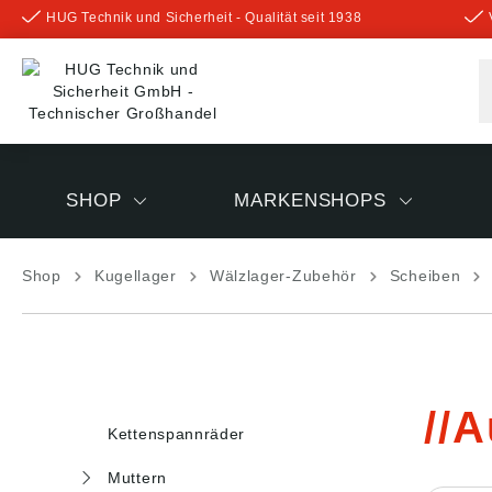
HUG Technik und Sicherheit - Qualität seit 1938
inhalt springen
SHOP
MARKENSHOPS
Shop
Kugellager
Wälzlager-Zubehör
Scheiben
A
Kettenspannräder
Muttern