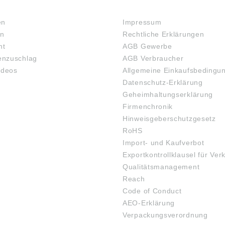
RECHTLICHES
en
Impressum
en
Rechtliche Erklärungen
ht
AGB Gewerbe
nzuschlag
AGB Verbraucher
ideos
Allgemeine Einkaufsbedingu
Datenschutz-Erklärung
Geheimhaltungserklärung
Firmenchronik
Hinweisgeberschutzgesetz
RoHS
Import- und Kaufverbot
Exportkontrollklausel für Ver
Qualitätsmanagement
Reach
Code of Conduct
AEO-Erklärung
Verpackungsverordnung