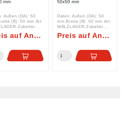
0 mm
50x50 mm
: Außen (DA): 50
Daten: Außen (DA): 50
eite (B): 50 mm Art:
mm Breite (B): 50 mm Art:
LAGER-Zubehör
WÄLZLAGER-Zubehör
 TMAS50-040 TMAS
Serie TMAS50-070 TMAS
Preis auf Anfrage
Preis auf Anfrage
leichsscheibe Hier
= Ausgleichsscheibe Hier
n Sie dazu
finden Sie dazu
ende WELLENDICHT
passende WELLENDICHT
E
RINGE
eichsscheiben, wie
Ausgleichsscheiben, wie
TMAS50-040 von SKF
die TMAS50-070 von SKF
n zur
dienen zur
nausrichtung des
Höhenausrichtung des
gates, damit es sich
Aggregates, damit es sich
ucht mit dem Motor
in Flucht mit dem Motor
det. Es wird unter die
befindet. Es wird unter die
stigungsschrauben
Befestigungsschrauben
oben und ist somit
geschoben und ist somit
t zu montieren. Sie
leicht zu montieren. Sie
ehen aus
bestehen aus
osionsbeständigem
korrosionsbeständigem
 und es gibt sie in
Stahl und es gibt sie in
hiedenen Dicken.
verschiedenen Dicken.
SERVICE