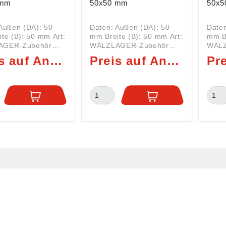
 mm
50x50 mm
50x5
Außen (DA): 50
Daten: Außen (DA): 50
Daten
e (B): 50 mm Art:
mm Breite (B): 50 mm Art:
mm Br
AGER-Zubehör
WÄLZLAGER-Zubehör
WÄLZ
AS50-010 TMAS
Serie TMAS50-020 TMAS
Serie
Preis auf Anfrage
Preis auf Anfrage
ichsscheibe Hier
= Ausgleichsscheibe Hier
= Ausg
Sie dazu
finden Sie dazu
finde
de WELLENDICHT
passende WELLENDICHT
pass
RINGE
RING
chsscheiben, wie
Ausgleichsscheiben, wie
Ausgl
AS50-010 von SKF
die TMAS50-020 von SKF
die 
zur
dienen zur
diene
usrichtung des
Höhenausrichtung des
Höhe
tes, damit es sich
Aggregates, damit es sich
Aggre
ht mit dem Motor
in Flucht mit dem Motor
in Fl
t. Es wird unter die
befindet. Es wird unter die
befin
igungsschrauben
Befestigungsschrauben
Befe
en und ist somit
geschoben und ist somit
gesch
zu montieren. Sie
leicht zu montieren. Sie
leich
en aus
bestehen aus
best
ionsbeständigem
korrosionsbeständigem
korr
d es gibt sie in
Stahl und es gibt sie in
Stahl
edenen Dicken.
verschiedenen Dicken.
versc
MARKENSHOPS