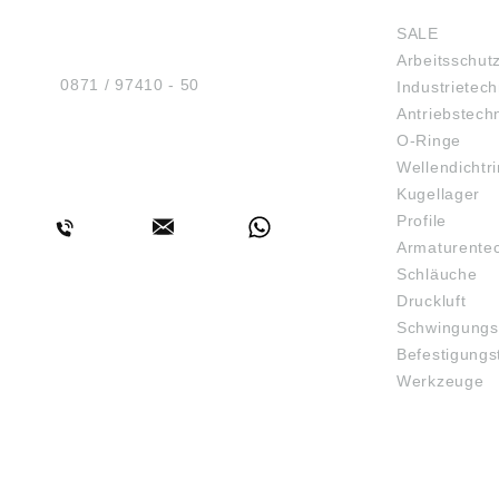
Bitte beacht
Sicherheit GmbH
wurden
SALE
Am Industriegleis 7
gewisse
Arbeitsschut
D-84030 Ergolding
können 
inzwisc
Tel.:
0871 / 97410 - 50
Industrietech
haben. 
Antriebstech
gültige
O-Ringe
auf der
Firma 
Wellendichtr
BERATUNG
(www.sk
Kugellager
sind ähn
Profile
vorbeha
Sven Wi
Armaturente
Gothen
Schläuche
info@s
Druckluft
Schwingungs
Befestigungs
Werkzeuge