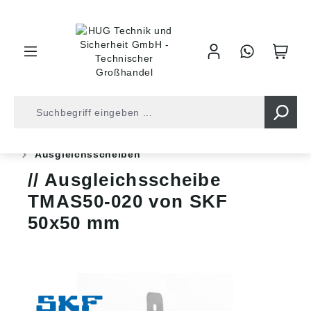
inhalt springen
Shop
Kugellager
Wälzlager-Zubehör
Scheiben
Ausgleichsscheiben
Ausgleichsscheibe
TMAS50-020 von SKF
50x50 mm