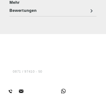
Mehr
Bewertungen
HUG® Technik und
Sicherheit GmbH
Am Industriegleis 7
D-84030 Ergolding
Tel.:
0871 / 97410 - 50
BERATUNG