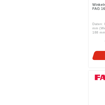
Winkelring HJ1
FA
Daten: 
mm (We
188 mm 
Art: Wä
Serie HJ1
Winkelring Hier fi
dazu
passen
RINGE Winkelringe wie
der HJ
finden 
Zylinde
Anwend
beispie
Stützla
Winkelr
Festlag
kombini
Ausführ
Borde 