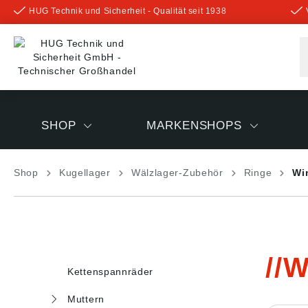
HUG Technik und Sicherheit - Qualität seit 1938
inhalt springen
SHOP
MARKENSHOPS
Shop
Kugellager
Wälzlager-Zubehör
Ringe
Wi
W
Kettenspannräder
Muttern