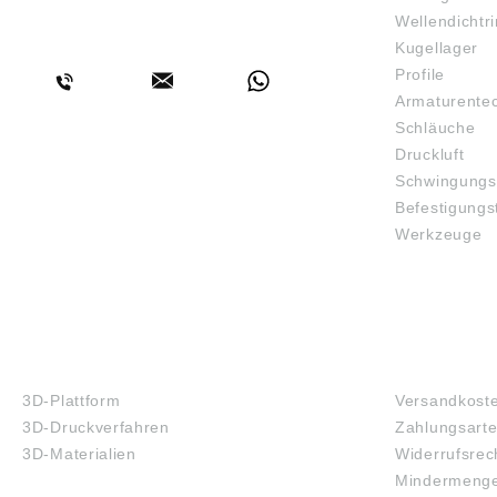
Wellendichtr
BERATUNG
Kugellager
Profile
Armaturente
Schläuche
Druckluft
Schwingungs
Befestigungs
Werkzeuge
3D-DRUCK
FAQ
3D-Plattform
Versandkost
3D-Druckverfahren
Zahlungsart
3D-Materialien
Widerrufsrec
Mindermenge