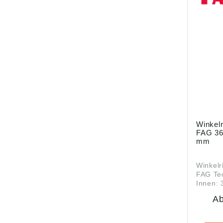
info.de
Deutsch
info.de
Winkelring HJ1
FAG 360,08x423x39,5
mm
Winkelr
FAG Technische Daten:
Innen:
423 mmB
A
mmMater
Angabe
Produkt