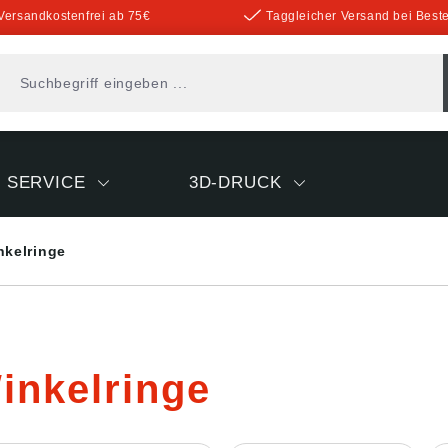
Versandkostenfrei ab 75€
Taggleicher Versand bei Beste
SERVICE
3D-DRUCK
nkelringe
inkelringe