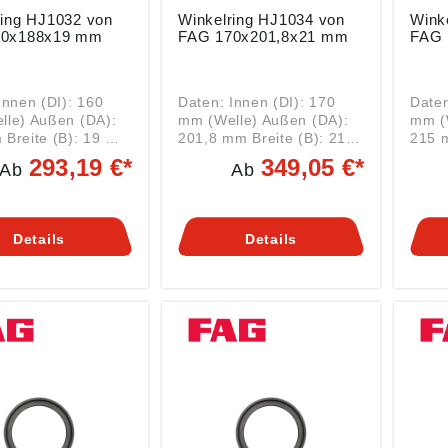
032 von
Winkelring HJ1034 von
Winkelrin
G 160x188x19 mm
FAG 170x201,8x21 mm
Innen (DI): 160
Daten: Innen (DI): 170
Daten
lle) Außen (DA):
mm (Welle) Außen (DA):
mm (
Breite (B): 19 mm
201,8 mm Breite (B): 21
215 m
lzlager-Zubehör
mm Art: Wälzlager-
mm Art: Wälzlager-
293,19 €*
349,05 €*
Ab
Ab
032 HJ =
Zubehör Serie HJ1034 HJ
Zubeh
nden Sie
= Winkelring Hier finden
= Winkelri
Sie dazu
Sie d
de WELLENDICHT
passende WELLENDICHT
pass
Details
Details
RINGE Winkelringe wie
RINGE Winkelrin
1032 von FAG
der HJ1034 von FAG
der 
bei
finden bei
finde
rrollenlager
Zylinderrollenlager
Zylin
ung. So können
Anwendung. So können
Anwe
lsweise die
beispielsweise die
beisp
ger NJ mit einem
Stützlager NJ mit einem
Stütz
ing HJ zu einer
Winkelring HJ zu einer
Winke
er-Einheit
Festlager-Einheit
Festl
ert werden. Diese
kombiniert werden. Diese
kombi
ung hat dann zwei
Ausführung hat dann zwei
Ausfü
am Außenring,
Borde am Außenring,
Bord