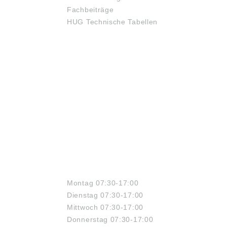
. Die aktuell
haben. Die aktuell
Fachbeiträge
gen Daten finden Sie
gültigen Daten finden Sie
HUG Technische Tabellen
er Internetseite der
auf der Internetseite der
 Schaeffler
Firma SKF GmbH
nologies AG & Co. KG
(www.skf.de) Abbildungen
schaeffler.de)
sind ähnlich, Irrtum
dungen sind ähnlich,
vorbehalten.SKF Group,
m vorbehalten.
Sven Wingquists Gata 2,
ben gemäß
Gothenburg, Sweden,
ktsicherheitsverordn
info@skf.com
(EU) 2023/998):
ffler Technologies
 Co. KG,
triestraße 1-3,
4 Herzogenaurach,
chland, E-Mail:
de@schaeffler.com
ÖFFNUNGSZEITEN
Montag 07:30-17:00
Dienstag 07:30-17:00
Mittwoch 07:30-17:00
Donnerstag 07:30-17:00