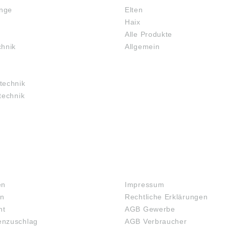
haben
inge
Elten
gülti
Haix
auf d
Firma
Alle Produkte
Tech
chnik
Allgemein
(www.
Abbil
Irrtu
Anga
technik
Produ
technik
ung (
Schae
AG &
Indus
9107
Deuts
info.
RECHTLICHES
en
Impressum
en
Rechtliche Erklärungen
ht
AGB Gewerbe
nzuschlag
AGB Verbraucher