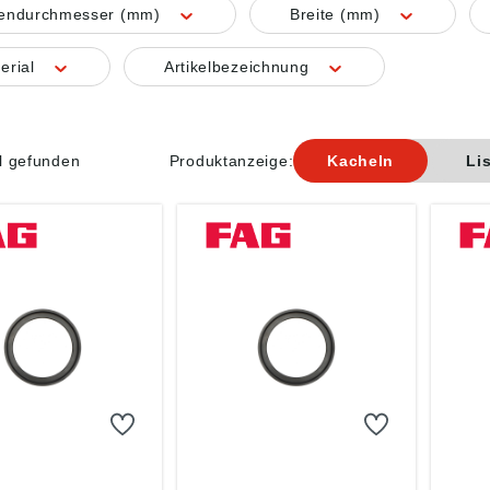
nendurchmesser (mm)
Breite (mm)
erial
Artikelbezeichnung
el gefunden
Produktanzeige:
Kacheln
Li