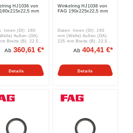
g HJ1036 von
Winkelring HJ1038 von
FAG 180x215x22,5 mm
FAG 190x225x22,5 mm
: Innen (DI): 180
Daten: Innen (DI): 190
Welle) Außen (DA):
mm (Welle) Außen (DA):
m Breite (B): 22,5
225 mm Breite (B): 22,5
mm Art: Wälzlager-
360,61 €*
404,41 €*
Ab
Ab
ör Serie HJ1036 HJ
Zubehör Serie HJ1038 HJ
ng Hier finden
= Winkelring Hier finden
azu
Sie dazu
ende WELLENDICHT
passende WELLENDICHT
Details
Details
ge wie
RINGE Winkelringe wie
HJ1036 von FAG
der HJ1038 von FAG
n bei
finden bei
derrollenlager
Zylinderrollenlager
ndung. So können
Anwendung. So können
ielsweise die
beispielsweise die
lager NJ mit einem
Stützlager NJ mit einem
lring HJ zu einer
Winkelring HJ zu einer
ager-Einheit
Festlager-Einheit
niert werden. Diese
kombiniert werden. Diese
hrung hat dann zwei
Ausführung hat dann zwei
e am Außenring,
Borde am Außenring,