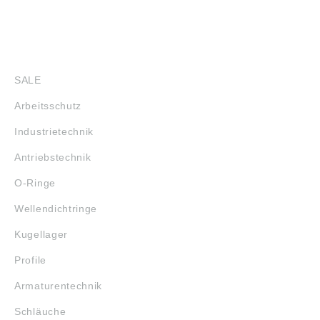
uns gewissenhaft
uns gewissenhaft
recherchiert, können
recherchiert, können
sich aber inzwischen
sich aber inzwischen
geändert haben. Die
geändert haben. Die
SHOP
aktuell gültigen Daten
aktuell gültigen Daten
finden Sie auf der
finden Sie auf der
SALE
Internetseite der
Internetseite der
Firma SKF GmbH
Firma SKF GmbH
Arbeitsschutz
(www.skf.de)
(www.skf.de)
Abbildungen sind
Abbildungen sind
Industrietechnik
ähnlich, Irrtum
ähnlich, Irrtum
vorbehalten.SKF
vorbehalten.SKF
Antriebstechnik
Group, Sven
Group, Sven
Wingquists Gata 2,
Wingquists Gata 2,
O-Ringe
Gothenburg, Sweden,
Gothenburg, Sweden,
info@skf.com
info@skf.com
Wellendichtringe
Kugellager
Profile
Armaturentechnik
Schläuche