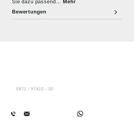
Sie dazu passend…
Mehr
Bewertungen
HUG® Technik und
Sicherheit GmbH
Am Industriegleis 7
D-84030 Ergolding
Tel.:
0871 / 97410 - 50
BERATUNG