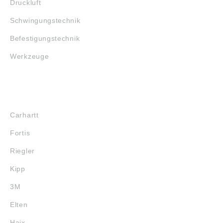
Druckluft
Schwingungstechnik
Befestigungstechnik
Werkzeuge
MARKENSHOPS
Carhartt
Fortis
Riegler
Kipp
3M
Elten
Haix