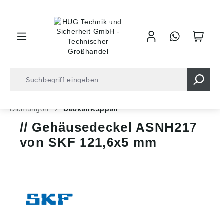
inhalt springen
Shop
Kugellager
Wälzlager-Zubehör
Dichtungen
Deckel/Kappen
Gehäusedeckel ASNH217
von SKF 121,6x5 mm