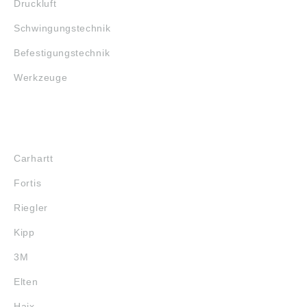
Druckluft
Schwingungstechnik
Befestigungstechnik
Werkzeuge
MARKENSHOPS
Carhartt
Fortis
Riegler
Kipp
3M
Elten
Haix