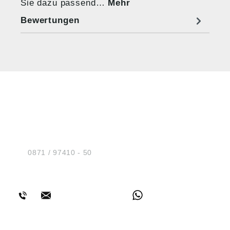
Sie dazu passend…
Mehr
Bewertungen
HUG® Technik und
Sicherheit GmbH
Am Industriegleis 7
D-84030 Ergolding
Tel.:
0871 / 97410 - 50
BERATUNG