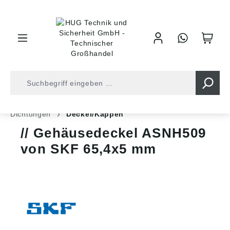
inhalt springen
Shop
Kugellager
Wälzlager-Zubehör
Dichtungen
Deckel/Kappen
Gehäusedeckel ASNH509
von SKF 65,4x5 mm