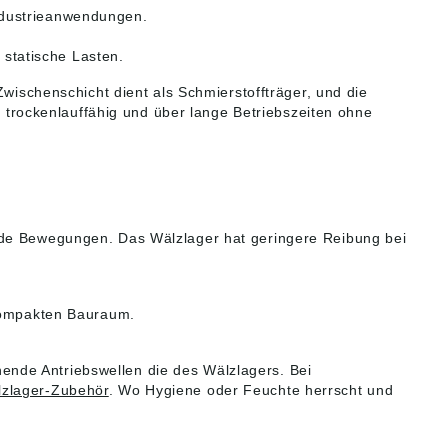
. Die aktuell gültigen
Internetseite der Firma
Industrieanwendungen.
 finden Sie auf der
MS Motorservice
netseite der Firma
International GmbH
otorservice
(www.Permaglide.com)
 statische Lasten.
national GmbH
Abbildungen sind ähnlich,
.Permaglide.com)
Irrtum vorbehalten.
Zwischenschicht dient als Schmierstoffträger, und die
dungen sind ähnlich,
Angaben gemäß
se trockenlauffähig und über lange Betriebszeiten ohne
m vorbehalten.
Produktsicherheitsverordn
ben gemäß
ung ((EU) 2023/998): MS
ktsicherheitsverordn
Motorservice Deutschland
((EU) 2023/998): MS
GmbH, Rudolf-Diesel-
service Deutschland
Straße 9, Tamm,
, Rudolf-Diesel-
Germany, info@ms-
ße 9, Tamm,
motorservice.de
ende Bewegungen. Das Wälzlager hat geringere Reibung bei
any, info@ms-
service.de
kompakten Bauraum.
ende Antriebswellen die des Wälzlagers. Bei
zlager-Zubehör
. Wo Hygiene oder Feuchte herrscht und