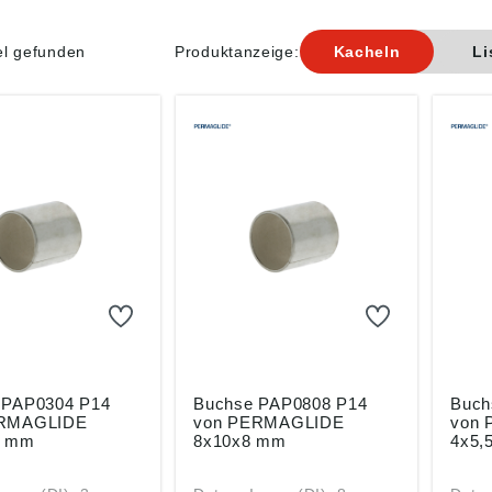
el gefunden
Produktanzeige:
Kacheln
Li
4
Buchse PAP0808 P14
Buchse PAP0
ERMAGLIDE
von PERMAGLIDE
von
4 mm
8x10x8 mm
4x5,