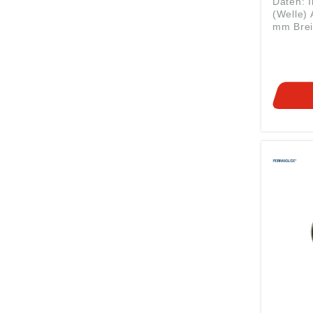
Daten: 
(Welle)
mm Breite
Gleitla
mit Nach
= Perma
= Bleifre
Standard
hoher tr
Perform
wartungs
trocken
Anwendu
RoHS 2 
Wasser ei
finden S
passen
RINGE Zylindrische
Buchsen
P14 von
nehmen 
und leit
Ferner f
bewegt
zueinand