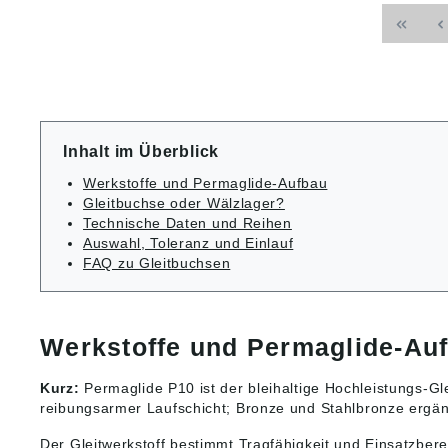
Anwendu
Produkt
Hier fin
ung ((E
passen
Motorse
RINGE Zylindrische
GmbH, R
Buchsen
Straße 
P10 von
Germany
nehmen 
motorse
und leit
Ferner f
Inhalt im Überblick
bewegt
zueinand
Werkstoffe und Permaglide-Aufbau
Führung
Gleitbuchse oder Wälzlager?
sicher. 
Technische Daten und Reihen
einfach
Auswahl, Toleranz und Einlauf
geringe 
FAQ zu Gleitbuchsen
gute th
chemisc
und der 
Bitte beachte
Werkstoffe und Permaglide-Au
wurden 
gewissen
können 
Kurz:
Permaglide P10 ist der bleihaltige Hochleistungs-G
inzwisc
reibungsarmer Laufschicht; Bronze und Stahlbronze ergän
haben. D
Daten fi
Der Gleitwerkstoff bestimmt Tragfähigkeit und Einsatzbere