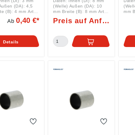
Innen (DI): 3 mm
Daten: Innen (DI): 8 mm
Daten
 Außen (DA): 4,5
(Welle) Außen (DA): 10
(Well
 (B): 4 mm Art:
mm Breite (B): 8 mm Art:
mm Bre
ger Serie PAP0304
Gleitlager Serie PAP0808
Gleit
0,40 €*
Preis auf Anfrage
Ab
setzzeichen PAP
mit Nachsetzzeichen PAP
mit N
glide-Buchse P14
= Permaglide-Buchse P14
= Pe
ier
= Bleifreier
= Ble
gleitwerkstoff mit
Standardgleitwerkstoff mit
Stand
Details
ibologischer
hoher tribologischer
hoher
ance, für
Performance, für
Perfo
freie,
wartungsfreie,
wartu
laufende
trockenlaufende
trock
ngen konzipiert.
Anwendungen konzipiert.
Anwe
konform. Nicht im
RoHS 2 konform. Nicht im
RoHS 
nsetzbar. Hier
Wasser einsetzbar. Hier
Wasser
ie dazu
finden Sie dazu
finde
de WELLENDICHT
passende WELLENDICHT
pass
RINGE Zylindrische
RINGE Zylindr
 wie die PAP0304-
Buchsen wie die PAP0808-
Buch
 Permaglide
P14 von Permaglide
P14 
Radialkräfte auf
nehmen Radialkräfte auf
nehme
en sie weiter.
und leiten sie weiter.
und l
ixieren sie die
Ferner fixieren sie die
Ferne
en Komponenten
bewegten Komponenten
bewe
er und stellen die
zueinander und stellen die
zuein