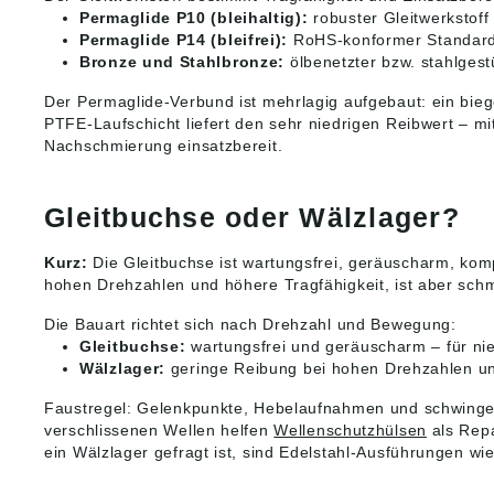
Internet
Permaglide P10 (bleihaltig):
robuster Gleitwerkstoff
MS Moto
Permaglide P14 (bleifrei):
RoHS-konformer Standard –
Interna
(www.Pe
Bronze und Stahlbronze:
ölbenetzter bzw. stahlgest
Abbildun
Irrtum v
Der Permaglide-Verbund ist mehrlagig aufgebaut: ein bieges
Angabe
PTFE-Laufschicht liefert den sehr niedrigen Reibwert – mit
Produkt
Nachschmierung einsatzbereit.
ung ((E
Motorse
GmbH, R
Gleitbuchse oder Wälzlager?
Straße 
Germany
motorse
Kurz:
Die Gleitbuchse ist wartungsfrei, geräuscharm, kom
hohen Drehzahlen und höhere Tragfähigkeit, ist aber schmi
Die Bauart richtet sich nach Drehzahl und Bewegung:
Gleitbuchse:
wartungsfrei und geräuscharm – für n
Wälzlager:
geringe Reibung bei hohen Drehzahlen und
Faustregel: Gelenkpunkte, Hebelaufnahmen und schwingend
verschlissenen Wellen helfen
Wellenschutzhülsen
als Repa
ein Wälzlager gefragt ist, sind Edelstahl-Ausführungen wi