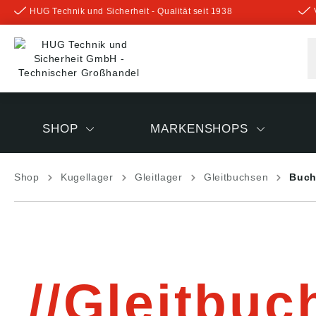
HUG Technik und Sicherheit - Qualität seit 1938
inhalt springen
SHOP
MARKENSHOPS
Shop
Kugellager
Gleitlager
Gleitbuchsen
Buch
Gleitbuc