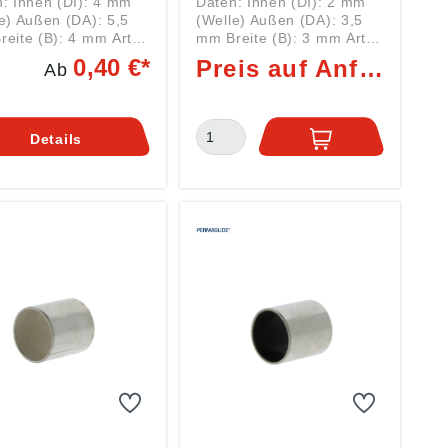
: Innen (DI): 4 mm
Daten: Innen (DI): 2 mm
e) Außen (DA): 5,5
(Welle) Außen (DA): 3,5
ite (B): 4 mm Art:
mm Breite (B): 3 mm Art:
lager Serie PAP0404
Gleitlager Serie PAP0203
0,40 €*
Preis auf Anfrage
Ab
achsetzzeichen PAP
mit Nachsetzzeichen PAP
rmaglide-Buchse P14
= Permaglide-Buchse P10
ifreier
= Bleihaltiger, robuster
ardgleitwerkstoff mit
Gleitwerkstoff höchster
Details
 tribologischer
tribologischer
rmance, für
Performance, vor allem für
ngsfreie,
wartungsfreie,
enlaufende
trockenlaufende
ndungen konzipiert.
Anwendungen konzipiert.
2 konform. Nicht im
Hier finden Sie dazu
 einsetzbar. Hier
passende WELLENDICHT
n Sie dazu
RINGE Zylindrische
ende WELLENDICHT
Buchsen wie die PAP0203-
ische
P10 von Permaglide
sen wie die PAP0404-
nehmen Radialkräfte auf
von Permaglide
und leiten sie weiter.
n Radialkräfte auf
Ferner fixieren sie die
eiten sie weiter.
bewegten Komponenten
r fixieren sie die
zueinander und stellen die
gten Komponenten
Führungsgenauigkeit
ander und stellen die
sicher. Vorteile sind die