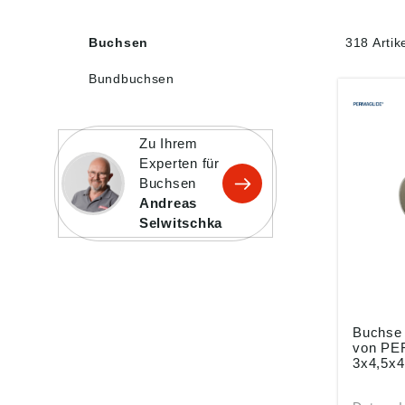
Buchsen
318 Artik
Bundbuchsen
Zu Ihrem
Experten für
Buchsen
Andreas
Selwitschka
Buchse PAP0304 P1
von P
3x4,5x