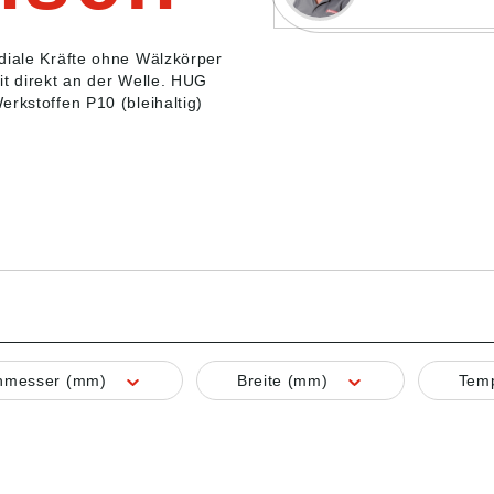
diale Kräfte ohne Wälzkörper
it direkt an der Welle. HUG
rkstoffen P10 (bleihaltig)
.
hmesser (mm)
Breite (mm)
Temp