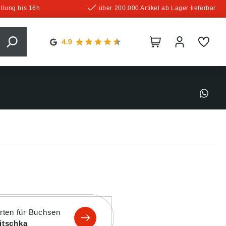
llung bis 16h
über 200.000 Artikel ab Lager lieferbar
rten für Buchsen
itschka