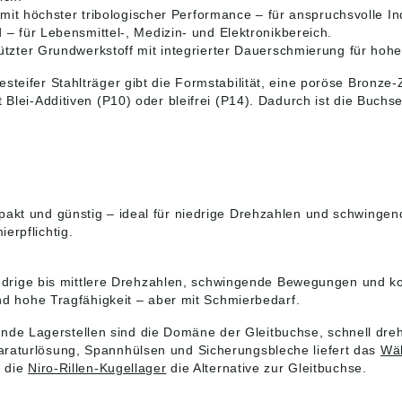
seite der Firma
Internetseite der Firma
haben
 mit höchster tribologischer Performance – für anspruchsvolle 
rservice
MS Motorservice
Daten
 für Lebensmittel-, Medizin- und Elektronikbereich.
tional GmbH
International GmbH
Inter
rmaglide.com)
(www.Permaglide.com)
MS M
ützter Grundwerkstoff mit integrierter Dauerschmierung für hohe
gen sind ähnlich,
Abbildungen sind ähnlich,
Inter
orbehalten.
Irrtum vorbehalten.
(www
teifer Stahlträger gibt die Formstabilität, eine poröse Bronze-
n gemäß
Angaben gemäß
Abbil
 Blei-Additiven (P10) oder bleifrei (P14). Dadurch ist die Buch
sicherheitsverordn
Produktsicherheitsverordn
Irrtu
U) 2023/998): MS
ung ((EU) 2023/998): MS
Anga
rvice Deutschland
Motorservice Deutschland
Produ
udolf-Diesel-
GmbH, Rudolf-Diesel-
ung 
9, Tamm,
Straße 9, Tamm,
Motor
, info@ms-
Germany, info@ms-
GmbH
rvice.de
motorservice.de
Stra
pakt und günstig – ideal für niedrige Drehzahlen und schwing
Germ
erpflichtig.
motor
iedrige bis mittlere Drehzahlen, schwingende Bewegungen und 
 hohe Tragfähigkeit – aber mit Schmierbedarf.
e Lagerstellen sind die Domäne der Gleitbuchse, schnell dreh
raturlösung, Spannhülsen und Sicherungsbleche liefert das
Wäl
e die
Niro-Rillen-Kugellager
die Alternative zur Gleitbuchse.