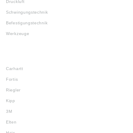
Druckluft
Schwingungstechnik
Befestigungstechnik
Werkzeuge
MARKENSHOPS
Carhartt
Fortis
Riegler
Kipp
3M
Elten
Haix