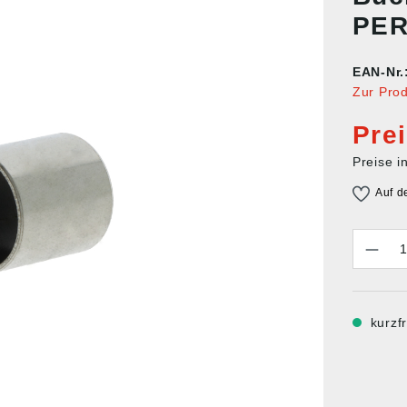
PER
EAN-Nr.
Zur Pro
Pre
Preise i
Auf d
Anzahl
kurzfr