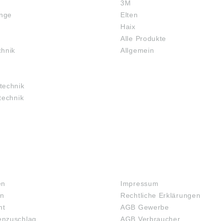
3M
inge
Elten
Haix
Alle Produkte
chnik
Allgemein
technik
technik
RECHTLICHES
en
Impressum
en
Rechtliche Erklärungen
ht
AGB Gewerbe
nzuschlag
AGB Verbraucher