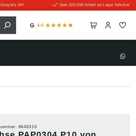
llung bis 16h
über 200.000 Artikel ab Lager lieferbar
tnummer:
6646310
hse PAP0304 P10 von