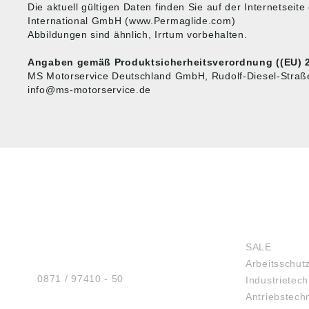
Die aktuell gültigen Daten finden Sie auf der Internetseit
International GmbH (www.Permaglide.com)
Abbildungen sind ähnlich, Irrtum vorbehalten.
Angaben gemäß Produktsicherheitsverordnung ((EU) 2
MS Motorservice Deutschland GmbH, Rudolf-Diesel-Stra
info@ms-motorservice.de
HUG® Technik und
SHOP
Sicherheit GmbH
SALE
Am Industriegleis 7
Arbeitsschut
D-84030 Ergolding
Tel.:
0871 / 97410 - 50
Industrietech
Antriebstech