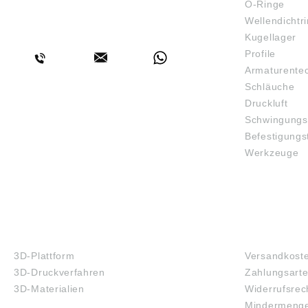
O-Ringe
Wellendichtr
BERATUNG
Kugellager
Profile
Armaturente
Schläuche
Druckluft
Schwingungs
Befestigungs
Werkzeuge
3D-DRUCK
FAQ
3D-Plattform
Versandkost
3D-Druckverfahren
Zahlungsart
3D-Materialien
Widerrufsrec
Mindermenge