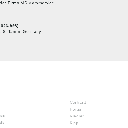
e der Firma MS Motorservice
023/998):
ße 9, Tamm, Germany,
MARKENSHOPS
Carhartt
z
Fortis
nik
Riegler
nik
Kipp