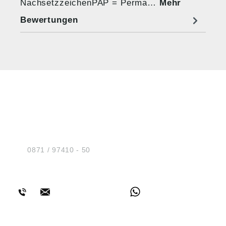
NachsetzzeichenPAP = Perma…
Mehr
Bewertungen
HUG® Technik und
Sicherheit GmbH
Am Industriegleis 7
D-84030 Ergolding
Tel.:
0871 / 97410 - 50
BERATUNG