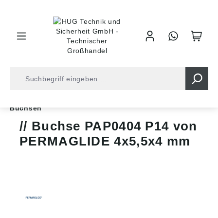
inhalt springen
Shop
Kugellager
Gleitlager
Gleitbuchsen
Buchsen
Buchse PAP0404 P14 von
PERMAGLIDE 4x5,5x4 mm