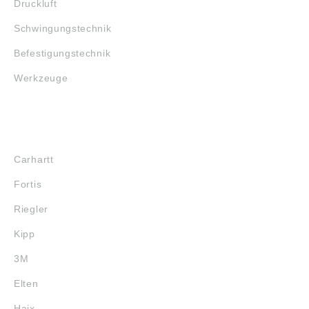
Druckluft
Schwingungstechnik
Befestigungstechnik
Werkzeuge
MARKENSHOPS
Carhartt
Fortis
Riegler
Kipp
3M
Elten
Haix