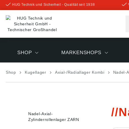
HUG Technik und Sicherheit - Qualität seit 1938
inhalt springen
SHOP
MARKENSHOPS
Shop
Kugellager
Axial-/Radiallager Kombi
Nadel-A
N
Nadel-Axial-
Zylinderrollenlager ZARN