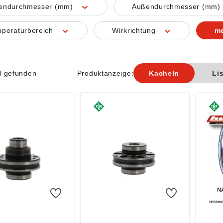
nendurchmesser (mm)
Außendurchmesser (mm)
peraturbereich
Wirkrichtung
me
el gefunden
Produktanzeige:
Kacheln
Li