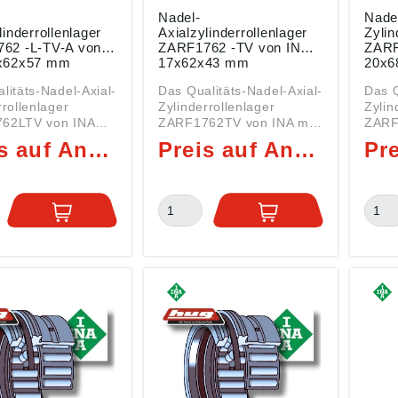
Nadel-
Nadel
linderrollenlager
Axialzylinderrollenlager
Zylin
62 -L-TV-A von
ZARF1762 -TV von INA
ZARF
 17x62x57 mm
17x62x43 mm
20x6
litäts-Nadel-Axial-
Das Qualitäts-Nadel-Axial-
Das Q
rrollenlager
Zylinderrollenlager
Zylin
62LTV von INA
ZARF1762TV von INA mit
ZARF
n Abmessungen
den Abmessungen
den 
Preis auf Anfrage
Preis auf Anfrage
7 mm ist ein
17x62x43 mm ist ein
20x68
ertes
kombiniertes
kombi
Radiallager der
Axial-/Radiallager der
Axial
F1762 Daten:
Serie ZARF1762 Daten:
Serie 
DI): 17 mm (Welle)
Innen (DI): 17 mm (Welle)
Innen
DA): 62 mm Breite
Außen (DA): 62 mm Breite
Auße
m Art:
(B): 43 mm Art:
(B): 4
ertes
kombiniertes
kombi
Radiallager Serie
Axial-/Radiallager Serie
Axial
62 mit
ZARF1762 mit
ZARF
eichen ZARF =
Nachsetzzeichen ZARF =
Nachse
Nadel-
Nade
linderrollenlager
Axialzylinderrollenlager
Axial
ssivkäfig aus
TV = Massivkäfig aus
TV = 
erverstärktem
glasfaserverstärktem
glasf
d 66 (PA)
Polyamid 66 (PA)
Polya