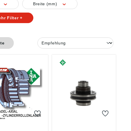
Breite (mm)
hr Filter +
ste