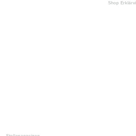
Shop Erklärv
Irrtum 
Angabe
Produkt
ung ((E
Schaeff
AG & C
Industr
Herzog
German
info.de
JOBS
Stellenanzeigen