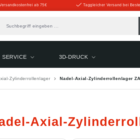
Versandkostenfrei ab 75€
Taggleicher Versand bei Beste
SERVICE
3D-DRUCK
xial-Zylinderrollenlager
Nadel-Axial-Zylinderrollenlager Z
adel-Axial-Zylinderro