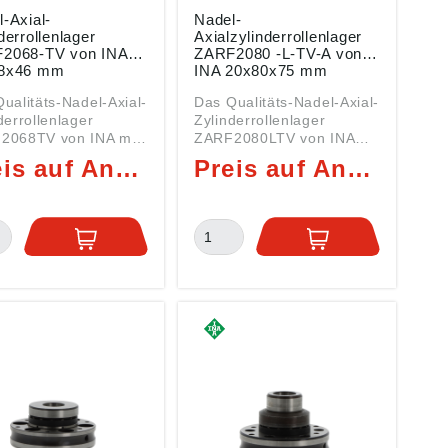
-Axial-
Nadel-
derrollenlager
Axialzylinderrollenlager
2068-TV von INA
ZARF2080 -L-TV-A von
8x46 mm
INA 20x80x75 mm
ualitäts-Nadel-Axial-
Das Qualitäts-Nadel-Axial-
derrollenlager
Zylinderrollenlager
2068TV von INA mit
ZARF2080LTV von INA
Abmessungen
mit den Abmessungen
Preis auf Anfrage
Preis auf Anfrage
x46 mm ist ein
20x80x60 mm ist ein
niertes
kombiniertes
-/Radiallager der
Axial-/Radiallager der
ZARF2068 Daten:
Serie ZARF2080 Daten:
 (DI): 20 mm (Welle)
Innen (DI): 20 mm (Welle)
n (DA): 68 mm Breite
Außen (DA): 80 mm Breite
6 mm Art:
(B): 60 mm Art:
niertes
kombiniertes
-/Radiallager Serie
Axial-/Radiallager Serie
2068 mit
ZARF2080 mit
tzzeichen ZARF =
Nachsetzzeichen ZARF =
l-
Nadel-
zylinderrollenlager
Axialzylinderrollenlager
Massivkäfig aus
TV = Massivkäfig aus
aserverstärktem
glasfaserverstärktem
mid 66 (PA)
Polyamid 66 (PA)