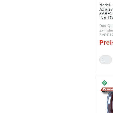
Nadel-
Axialzy
ZARF17
INA
Das Qua
Zylinde
ZARF17
mit de
17x62x5
kombini
Axial-/
Serie ZAR
Innen (
Außen (
(B): 57 m
kombini
Axial-/
ZARF17
Nachsetzz
Nadel-
Axialzy
TV = Ma
glasfas
Polyami