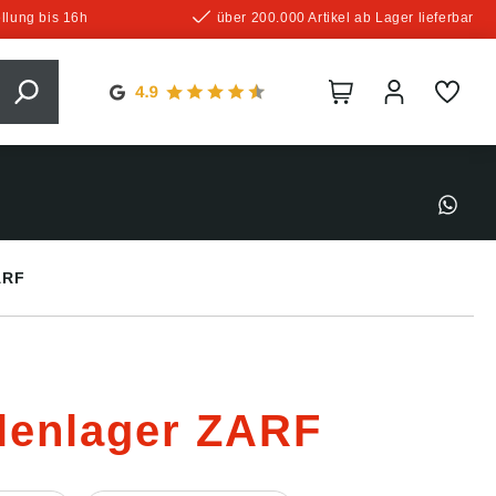
llung bis 16h
über 200.000 Artikel ab Lager lieferbar
ARF
llenlager ZARF