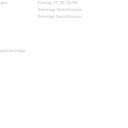
ngen
Freitag 07:30-16:00
schaeffler.de)
Irrtum vorbehalten.
dungen sind ähnlich,
Angaben gemäß
Samstag Geschlossen
m vorbehalten.
Produktsicherheitsverordn
Sonntag Geschlossen
ben gemäß
ung ((EU) 2023/998):
ktsicherheitsverordn
Schaeffler Technologies
(EU) 2023/998):
AG & Co. KG,
ffler Technologies
Industriestraße 1-3,
 Co. KG,
Herzogenaurach,
triestraße 1-3,
Germany,
ogenaurach,
info.de@schaeffler.com
kaufsverträge
any,
de@schaeffler.com