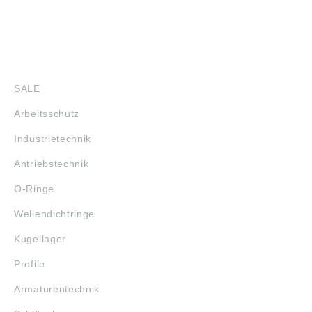
ähnlich, Irrtum
vorbehalten.
Angaben gemäß
Produktsicherheitsver
ordnung ((EU)
SHOP
2023/998): Schaeffler
Technologies AG &
SALE
Co. KG,
Industriestraße 1-3,
Arbeitsschutz
Herzogenaurach,
Germany,
Industrietechnik
info.de@schaeffler.co
m
Antriebstechnik
O-Ringe
Wellendichtringe
Kugellager
Profile
Armaturentechnik