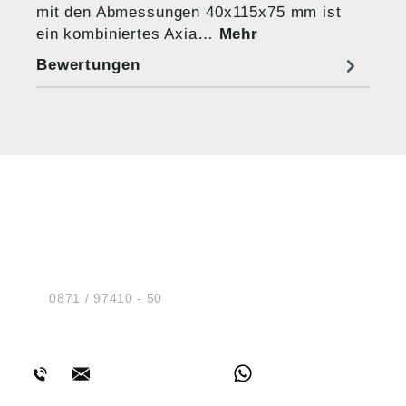
mit den Abmessungen 40x115x75 mm ist
ein kombiniertes Axia…
Mehr
Bewertungen
HUG® Technik und
Sicherheit GmbH
Am Industriegleis 7
D-84030 Ergolding
Tel.:
0871 / 97410 - 50
BERATUNG