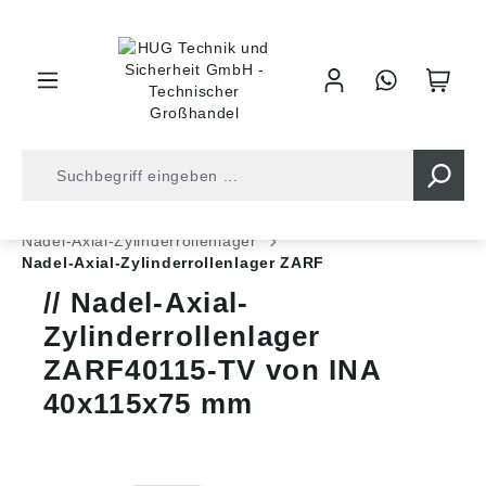
inhalt springen
Shop
Kugellager
Axial-/Radiallager Kombi
Nadel-Axial-Zylinderrollenlager
Nadel-Axial-Zylinderrollenlager ZARF
Nadel-Axial-
Zylinderrollenlager
ZARF40115-TV von INA
40x115x75 mm