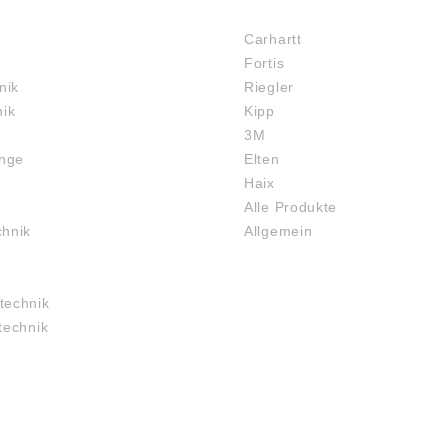
MARKENSHOPS
Carhartt
z
Fortis
nik
Riegler
nik
Kipp
3M
inge
Elten
Haix
Alle Produkte
chnik
Allgemein
technik
technik