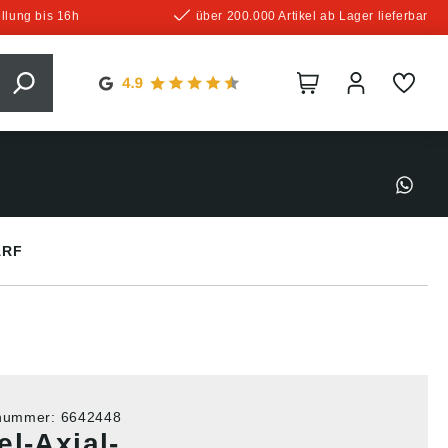
llung bis 16h
über 200.000 Artikel ab Lager lieferbar
ARF
tnummer:
6642448
l-Axial-