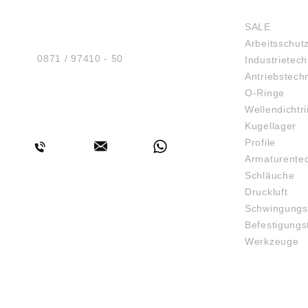
HUG® Technik und
SHOP
Sicherheit GmbH
SALE
Am Industriegleis 7
Arbeitsschut
D-84030 Ergolding
Tel.:
0871 / 97410 - 50
Industrietech
Antriebstech
O-Ringe
Wellendichtr
BERATUNG
Kugellager
Profile
Armaturente
Schläuche
Druckluft
Schwingungs
Befestigungs
Werkzeuge