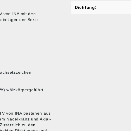
Dichtung:
V von INA mit den
iallager der Serie
Nachsetzzeichen
PA) wälzkörpergeführt
-TV von INA bestehen aus
lem Nadelkranz und Axial-
Zusätzlich zu den
 beiden Richtungen und