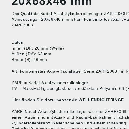
20x68x46 mm"
Das Qualitäts-Nadel-Axial-Zylinderrollenlager ZARF2068T
Abmessungen 20x68x46 mm ist ein kombiniertes Axial-/Rad
ZARF2068
Daten:
Innen (DI): 20 mm (Welle)
Außen (DA): 68 mm
Breite (B): 46 mm
Art: kombiniertes Axial-/Radiallager Serie ZARF2068 mit 
ZARF = Nadel-Axialzylinderrollenlager
TV = Massivkäfig aus glasfaserverstärktem Polyamid 66 (
Hier finden Sie dazu passende
WELLENDICHTRINGE
ZARF-Nadel-Axial-Zylinderrollenlager wie das ZARF2068
einem Außenring mit Axial- und Radial-Laufbahnen, radia
Zylinderrollenkranz.Wellenscheiben und einem Innenring. 
Radialkräften nehmen diese Lager auch axiale Kräfte aus