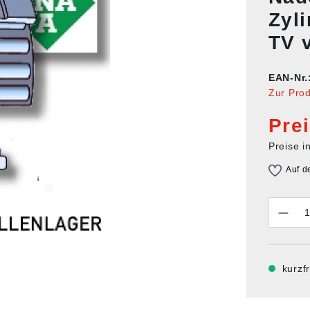
Zyl
TV 
EAN-Nr.
Zur Pro
Pre
Preise i
Auf d
Anzahl
kurzfr