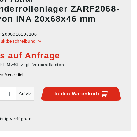
inderrollenlager ZARF2068-
von INA 20x68x46 mm
:
2000010105200
duktbeschreibung
is auf Anfrage
nkl. MwSt. zzgl. Versandkosten
en Merkzettel
In den
Warenkorb
Stück
istig verfügbar