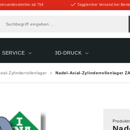
Versandkostenfrei ab 75€
Taggleicher Versand bei Beste
SERVICE
3D-DRUCK
xial-Zylinderrollenlager
Nadel-Axial-Zylinderrollenlager Z
Produk
Nade