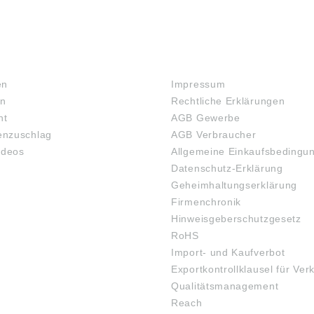
RECHTLICHES
en
Impressum
en
Rechtliche Erklärungen
ht
AGB Gewerbe
nzuschlag
AGB Verbraucher
ideos
Allgemeine Einkaufsbedingu
Datenschutz-Erklärung
Geheimhaltungserklärung
Firmenchronik
Hinweisgeberschutzgesetz
RoHS
Import- und Kaufverbot
Exportkontrollklausel für Ver
Qualitätsmanagement
Reach