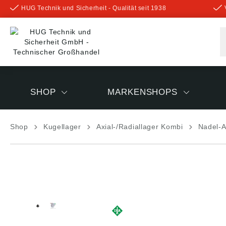
HUG Technik und Sicherheit - Qualität seit 1938
inhalt springen
SHOP
MARKENSHOPS
Shop
Kugellager
Axial-/Radiallager Kombi
Nadel-A