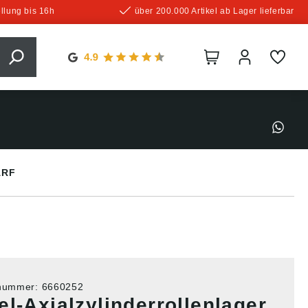
llung bis 16h
über 200.000 Artikel ab Lager lieferbar
ARF
tnummer:
6660252
l-Axialzylinderrollenlager