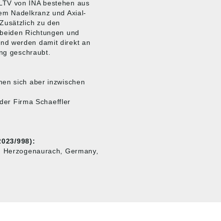
-LTV von INA bestehen aus
lem Nadelkranz und Axial-
Zusätzlich zu den
 beiden Richtungen und
nd werden damit direkt an
ung geschraubt.
nen sich aber inzwischen
 der Firma Schaeffler
023/998):
3, Herzogenaurach, Germany,