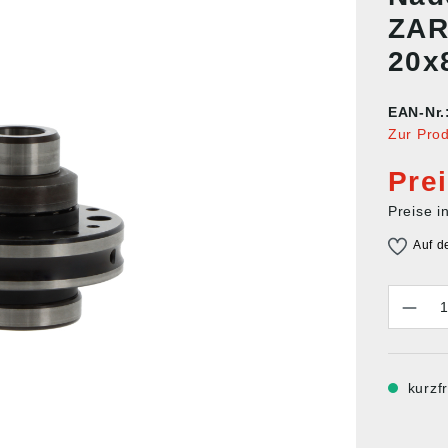
ZAR
20x
EAN-Nr.
Zur Pro
Pre
Preise i
Auf d
Anzahl
kurzfr