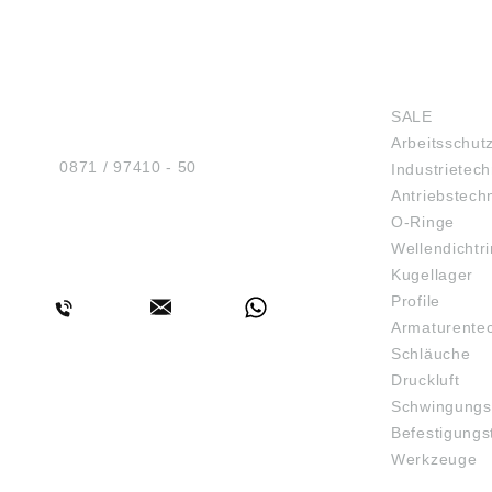
HUG® Technik und
SHOP
Sicherheit GmbH
SALE
Am Industriegleis 7
Arbeitsschut
D-84030 Ergolding
Tel.:
0871 / 97410 - 50
Industrietech
Antriebstech
O-Ringe
Wellendichtr
BERATUNG
Kugellager
Profile
Armaturente
Schläuche
Druckluft
Schwingungs
Befestigungs
Werkzeuge