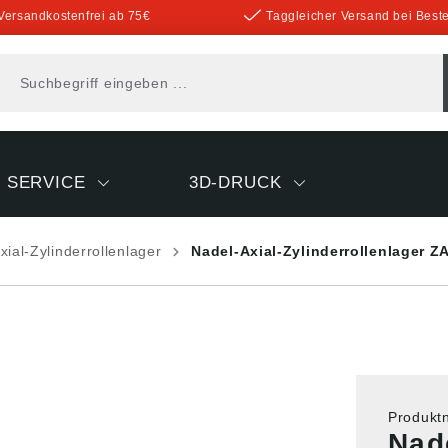
Versandkostenfrei ab 75€
Taggleicher Versand bei Beste
SERVICE
3D-DRUCK
xial-Zylinderrollenlager
Nadel-Axial-Zylinderrollenlager Z
Produk
Nade