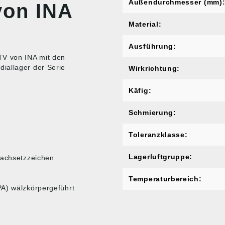
Außendurchmesser (mm)
von INA
Material:
Ausführung:
TV von INA mit den
iallager der Serie
Wirkrichtung:
Käfig:
Schmierung:
Toleranzklasse:
Lagerluftgruppe:
Nachsetzzeichen
Temperaturbereich:
PA) wälzkörpergeführt