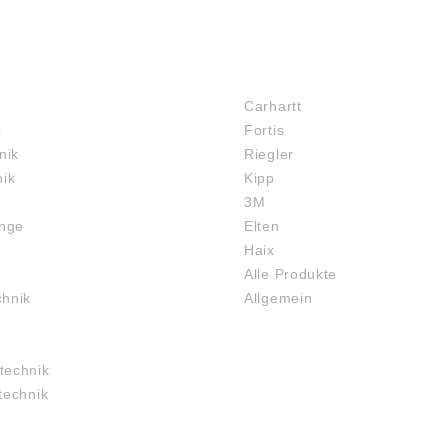
MARKENSHOPS
Carhartt
z
Fortis
nik
Riegler
nik
Kipp
3M
inge
Elten
Haix
Alle Produkte
chnik
Allgemein
technik
technik