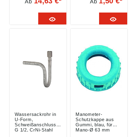
14,63 €*
1,50 €*
Ab
Ab
Temp. max. 120 °C,
Produktsicherheitsver
aus Stahl. Zur
ordnung ((EU)
Dämpfung von
2023/988): Riegler &
stoßartig
Co. KG, Schützenstr.
auftretenden
27, 72574 Bad Urach,
Druckbelastungen an
Deutschland, E-Mail:
Manometern.
info@riegler.de
Angaben gemäß
Produktsicherheitsver
ordnung ((EU)
2023/988): Riegler &
Co. KG, Schützenstr.
27, 72574 Bad Urach,
Deutschland, E-Mail:
info@riegler.de
Wassersackrohr in
Manometer-
U-Form,
Schutzkappe aus
Schweißanschluss,
Gummi, blau, für
G 1/2, CrNi-Stahl
Mano-Ø 63 mm