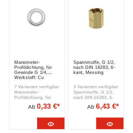
Deutschland, E-Mail:
Co. KG, Schützenstr.
info@riegler.de
27, 72574 Bad Urach,
Deutschland, E-Mail:
info@riegler.de
Manometer-
Spannmuffe, G 1/2,
Profildichtung, für
nach DIN 16283, 6-
Gewinde G 1/4,
kant, Messing
Werkstoff: Cu
7 Varianten verfügbar
3 Varianten verfügbar
Manometer-
Spannmuffe, G 1/2,
Profildichtung, für
nach DIN 16283, 6-
Gewinde G 1/4,
kant, Messing, SW
0,33 €*
6,43 €*
Ab
Ab
Werkstoff: Cu.
27. Angaben gemäß
Angaben gemäß
Produktsicherheitsver
Produktsicherheitsver
ordnung ((EU)
ordnung ((EU)
2023/988): Riegler &
2023/988): Riegler &
Co. KG, Schützenstr.