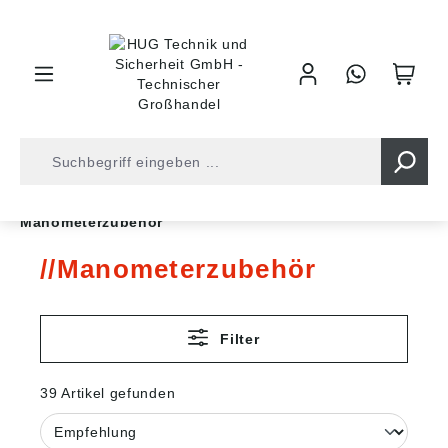
inhalt springen
Shop
Druckluft
Messgeräte
Manometerzubehör
Manometerzubehör
Filter
39 Artikel gefunden