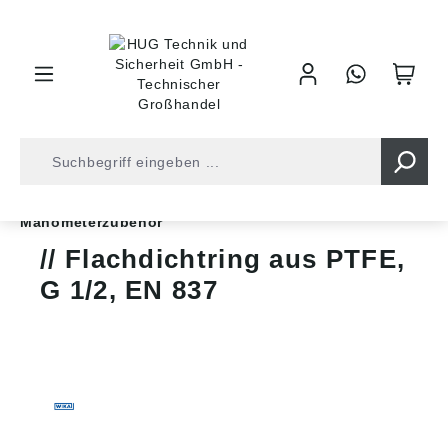
inhalt springen
Shop
Druckluft
Messgeräte
Manometerzubehör
Flachdichtring aus PTFE,
G 1/2, EN 837