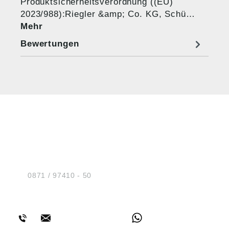
Produktsicherheitsverordnung ((EU)
2023/988):Riegler &amp; Co. KG, Schü…
Mehr
Bewertungen
HUG® Technik und
Sicherheit GmbH
Am Industriegleis 7
D-84030 Ergolding
Tel.:
0871 / 97410 - 50
BERATUNG