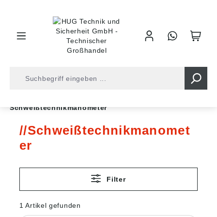
inhalt springen
Shop
Druckluft
Messgeräte
Manometer
Schweißtechnikmanometer
Schweißtechnikmanomet
er
Filter
1 Artikel gefunden