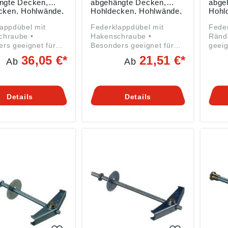
ngte Decken,
abgehängte Decken,
abge
cken, Hohlwände,
Hohldecken, Hohlwände,
Hohl
g mit 50 Stück
Packung mit 50 Stück
Pack
appdübel mit
Federklappdübel mit
Feder
hraube •
Hakenschraube •
Rändelmut
rs geeignet für
Besonders geeignet für
geeig
en an
Montagen an
abge
36,05 €*
21,51 €*
Ab
Ab
ngten Decken,
abgehängten Decken,
Hohl
cken und
Hohldecken und
Hohlw
den, speziell im
Hohlwänden, speziell im
Berei
 der
Bereich der
Leich
Details
Details
auweise •
Leichtbauweise •
Ausst
tung: U-Scheibe,
Ausstattung: U-Scheibe,
Ränd
 Hakenstange
Mutter, Hakenstange