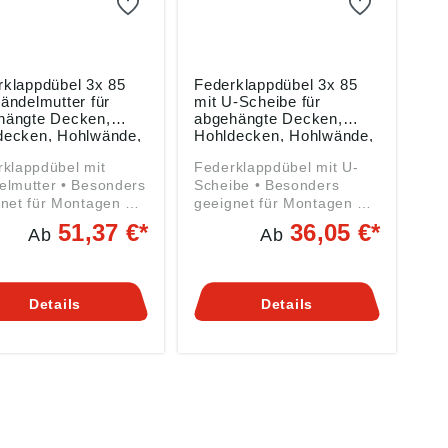
rklappdübel 3x 85
Federklappdübel 3x 85
ändelmutter für
mit U-Scheibe für
hängte Decken,
abgehängte Decken,
decken, Hohlwände,
Hohldecken, Hohlwände,
ung mit 100 Stück
Packung mit 100 Stück
klappdübel mit
Federklappdübel mit U-
ter • Besonders
Scheibe • Besonders
net für Montagen an
geeignet für Montagen an
hängten Decken,
abgehängten Decken,
51,37 €*
36,05 €*
Ab
Ab
decken und
Hohldecken und
änden, speziell im
Hohlwänden, speziell im
ch der
Bereich der
tbauweise •
Leichtbauweise •
Details
Details
attung: MS-
Ausstattung: U-Scheibe
elmutter
und Sechskant-Mutter