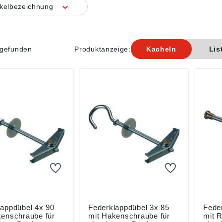
ikelbezeichnung
l gefunden
Produktanzeige:
Kacheln
Lis
lappdübel 4x 90
Federklappdübel 3x 85
Fede
kenschraube für
mit Hakenschraube für
mit R