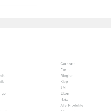
MARKENSHOPS
Carhartt
z
Fortis
nik
Riegler
nik
Kipp
3M
inge
Elten
Haix
Alle Produkte