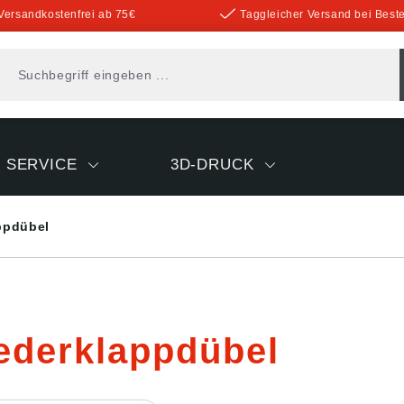
Versandkostenfrei ab 75€
Taggleicher Versand bei Beste
SERVICE
3D-DRUCK
ppdübel
ederklappdübel