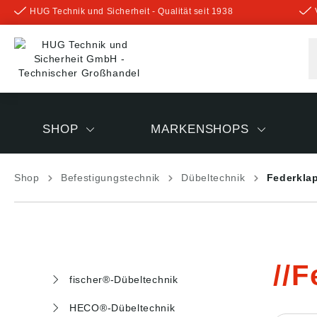
HUG Technik und Sicherheit - Qualität seit 1938
inhalt springen
SHOP
MARKENSHOPS
Shop
Befestigungstechnik
Dübeltechnik
Federkla
F
fischer®-Dübeltechnik
HECO®-Dübeltechnik