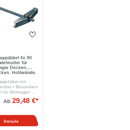
lappdübel 4x 90
delmutter für
ngte Decken,
cken, Hohlwände,
g mit 50 Stück
appdübel mit
• Besonders
t für Montagen an
ngten Decken,
29,48 €*
Ab
cken und
den, speziell im
 der
auweise •
Details
tung: MS-
mutter