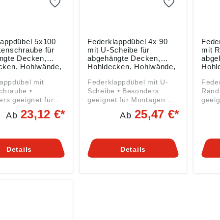
lappdübel 5x100
Federklappdübel 4x 90
Fede
kenschraube für
mit U-Scheibe für
mit R
ngte Decken,
abgehängte Decken,
abge
cken, Hohlwände,
Hohldecken, Hohlwände,
Hohl
g mit 25 Stück
Packung mit 50 Stück
Pack
appdübel mit
Federklappdübel mit U-
Feder
hraube •
Scheibe • Besonders
Rändelmut
rs geeignet für
geeignet für Montagen an
geeig
en an
abgehängten Decken,
abge
23,12 €*
25,47 €*
Ab
Ab
ngten Decken,
Hohldecken und
Hohl
cken und
Hohlwänden, speziell im
Hohlw
den, speziell im
Bereich der
Berei
 der
Leichtbauweise •
Leich
Details
Details
auweise •
Ausstattung: U-Scheibe
Ausst
tung: U-Scheibe,
und Sechskant-Mutter
Ränd
 Hakenstange