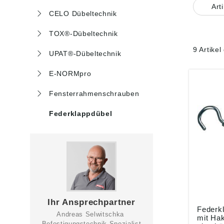
Art
CELO Dübeltechnik
TOX®-Dübeltechnik
9 Artike
UPAT®-Dübeltechnik
E-NORMpro
Fensterrahmenschrauben
Federklappdübel
Ihr Ansprechpartner
Federk
Andreas Selwitschka
mit Ha
Befestigungstechnik Spezialist