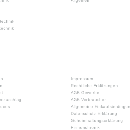
chnik
Allgemein
technik
technik
RECHTLICHES
en
Impressum
en
Rechtliche Erklärungen
ht
AGB Gewerbe
nzuschlag
AGB Verbraucher
ideos
Allgemeine Einkaufsbedingu
Datenschutz-Erklärung
Geheimhaltungserklärung
Firmenchronik