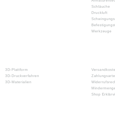
Armaturente
Schläuche
Druckluft
Schwingungs
Befestigungs
Werkzeuge
3D-DRUCK
FAQ
3D-Plattform
Versandkost
3D-Druckverfahren
Zahlungsart
3D-Materialien
Widerrufsrec
Mindermenge
Shop Erklärv