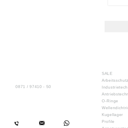
HUG® Technik und
SHOP
Sicherheit GmbH
SALE
Am Industriegleis 7
Arbeitsschut
D-84030 Ergolding
Tel.:
0871 / 97410 - 50
Industrietech
Antriebstech
O-Ringe
Wellendichtr
BERATUNG
Kugellager
Profile