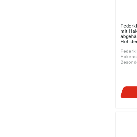
Federk
mit Ha
abgehä
Hohlde
Packun
Federkl
Hakensc
Besonde
Montag
abgehä
Hohlde
Hohlwän
Bereich
Leichtb
Ausstat
Mutter,