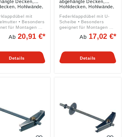
hängte Decken,
abgehängte Decken,
decken, Hohlwände,
Hohldecken, Hohlwände,
ung mit 25 Stück
Packung mit 25 Stück
klappdübel mit
Federklappdübel mit U-
ter • Besonders
Scheibe • Besonders
net für Montagen an
geeignet für Montagen an
hängten Decken,
abgehängten Decken,
20,91 €*
17,02 €*
Ab
Ab
decken und
Hohldecken und
änden, speziell im
Hohlwänden, speziell im
ch der
Bereich der
tbauweise •
Leichtbauweise •
Details
Details
attung: MS-
Ausstattung: U-Scheibe
elmutter
und Sechskant-Mutter