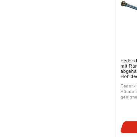
Federk
mit Rän
abgehä
Hohlde
Packun
Federkl
Rändelmutter 
geeigne
abgehä
Hohlde
Hohlwän
Bereich
Leichtb
Ausstat
Rändel