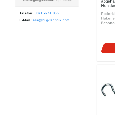
abgehä
Hohlde
Packun
Telefon:
0871 9741 056
Federkl
Hakensc
E-Mail:
ase@hug-technik.com
Besonde
Montag
abgehä
Hohlde
Hohlwän
Bereich
Leichtb
Ausstat
Mutter,