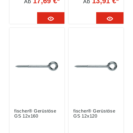
17,69 €*
13,91 €*
Ab
Ab
Nylondübel eignet
Nylondübel eignet
sich für
sich für
Befestigungen in
Befestigungen in
Beton und Vollstein •
Beton und Vollstein •
Hohe Haltewerte in
Hohe Haltewerte in
Kombination mit der
Kombination mit der
Ösenschraube UGS •
Ösenschraube UGS •
Randnahe
Randnahe
Befestigung und
Befestigung und
sicherer Halt im
sicherer Halt im
Gerüstbau Angaben
Gerüstbau Angaben
gemäß
gemäß
Produktsicherheitsver
Produktsicherheitsver
ordnung ((EU)
ordnung ((EU)
2023/998): fischer
2023/998): fischer
Deutschland
Deutschland
Vertriebs GmbH,
Vertriebs GmbH,
Klaus-Fischer-Str. 1,
Klaus-Fischer-Str. 1,
72178 Waldachtal,
72178 Waldachtal,
DE, info@fischer.de
DE, info@fischer.de
fischer® Gerüstöse
fischer® Gerüstöse
GS 12x160
GS 12x120