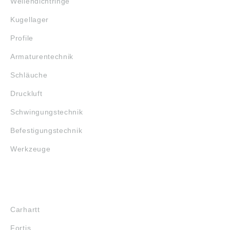
Wellendichtringe
Kugellager
Profile
Armaturentechnik
Schläuche
Druckluft
Schwingungstechnik
Befestigungstechnik
Werkzeuge
MARKENSHOPS
Carhartt
Fortis