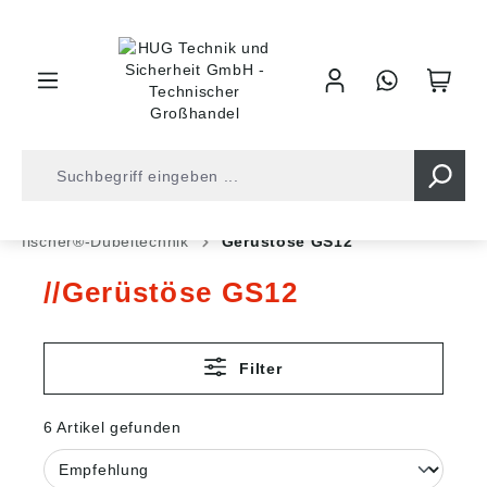
inhalt springen
Shop
Befestigungstechnik
Dübeltechnik
fischer®-Dübeltechnik
Gerüstöse GS12
Gerüstöse GS12
Filter
6 Artikel gefunden