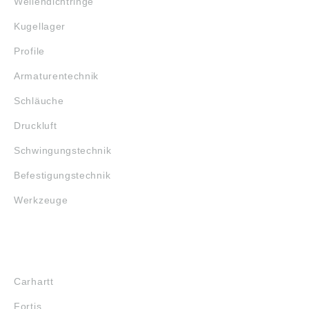
Wellendichtringe
Kugellager
Profile
Armaturentechnik
Schläuche
Druckluft
Schwingungstechnik
Befestigungstechnik
Werkzeuge
MARKENSHOPS
Carhartt
Fortis