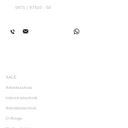
D-84030 Ergolding
Tel.:
0871 / 97410 - 50
BERATUNG
SHOP
SALE
Arbeitsschutz
Industrietechnik
Antriebstechnik
O-Ringe