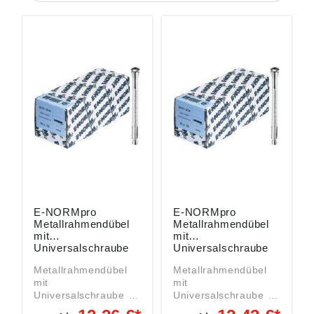
E-NORMpro
E-NORMpro
Metallrahmendübel
Metallrahmendübel
mit
mit
Universalschraube
Universalschraube
10x132 verzinkt,
10x152 verzinkt,
Metallrahmendübel
Metallrahmendübel
Packung mit 50
Packung mit 50
mit
mit
Stück
Stück
Universalschraube Ø
Universalschraube Ø
13 mm Kreuzschlitz,
13 mm Kreuzschlitz,