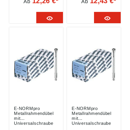
12,26 €*
12,43 €*
Ab
Ab
mit unverlierbarem
mit unverlierbarem
Konus, verzinkt, mit
Konus, verzinkt, mit
und ohne
und ohne
Abdeckkappen zu
Abdeckkappen zu
verwenden. Angaben
verwenden. Angaben
gemäß
gemäß
Produktsicherheitsver
Produktsicherheitsver
ordnung ((EU)
ordnung ((EU)
2023/998):
2023/998):
Einkaufsbüro
Einkaufsbüro
Deutscher
Deutscher
Eisenhändler GmbH,
Eisenhändler GmbH,
EDE Platz 1, 42389
EDE Platz 1, 42389
Wuppertal, DE,
Wuppertal, DE,
webkontakt@ede.de
webkontakt@ede.de
E-NORMpro
E-NORMpro
Metallrahmendübel
Metallrahmendübel
mit
mit
Universalschraube
Universalschraube
10x112 verzinkt,
10x 72 verzinkt,