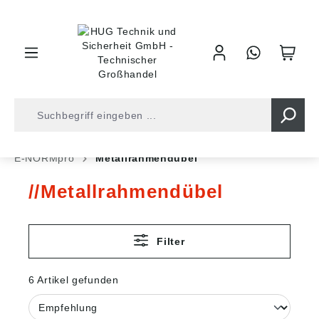
inhalt springen
Shop
Befestigungstechnik
Dübeltechnik
E-NORMpro
Metallrahmendübel
Metallrahmendübel
Filter
6 Artikel gefunden