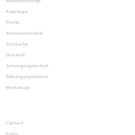
Wellendichtringe
Kugellager
Profile
Armaturentechnik
Schläuche
Druckluft
Schwingungstechnik
Befestigungstechnik
Werkzeuge
MARKENSHOPS
Carhartt
Fortis