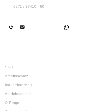
D-84030 Ergolding
Tel.:
0871 / 97410 - 50
BERATUNG
SHOP
SALE
Arbeitsschutz
Industrietechnik
Antriebstechnik
O-Ringe