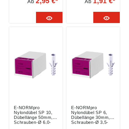
2,95 €*
1,91 €*
Ab
Ab
ordnung ((EU)
ordnung ((EU)
2023/998):
2023/998):
Einkaufsbüro
Einkaufsbüro
Deutscher
Deutscher
Eisenhändler GmbH,
Eisenhändler GmbH,
EDE Platz 1, 42389
EDE Platz 1, 42389
Wuppertal, DE,
Wuppertal, DE,
webkontakt@ede.de
webkontakt@ede.de
E-NORMpro
E-NORMpro
Nylondübel SP 10,
Nylondübel SP 6,
Dübellänge 50mm,
Dübellänge 30mm,
Schrauben-Ø 6,0-
Schrauben-Ø 3,5-
8mm, Packung mit
5mm, Packung mit