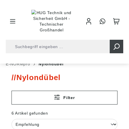
inhalt springen
Shop
Befestigungstechnik
Dübeltechnik
E-NORMpro
Nylondübel
Nylondübel
Filter
6 Artikel gefunden