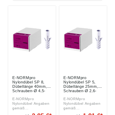
E-NORMpro
E-NORMpro
Nylondübel SP 8,
Nylondübel SP 5,
Dübellänge 40mm,
Dübellänge 25mm,
Schrauben-Ø 4,5-
Schrauben-Ø 2,6-
6mm, Packung mit
4mm, Packung mit
E-NORMpro
E-NORMpro
100 Stück
200 Stück
Nylondübel Angaben
Nylondübel Angaben
gemäß
gemäß
Produktsicherheitsver
Produktsicherheitsver