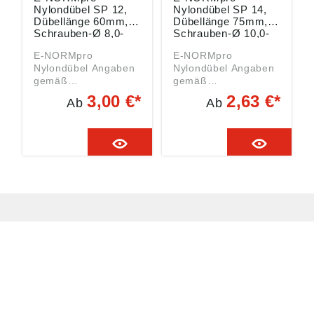
Nylondübel SP 12,
Nylondübel SP 14,
Dübellänge 60mm,
Dübellänge 75mm,
Schrauben-Ø 8,0-
Schrauben-Ø 10,0-
10mm, Packung mit
12mm, Packung mit
E-NORMpro
E-NORMpro
40 Stück
20 Stück
Nylondübel Angaben
Nylondübel Angaben
gemäß
gemäß
Produktsicherheitsver
Produktsicherheitsver
3,00 €*
2,63 €*
Ab
Ab
ordnung ((EU)
ordnung ((EU)
2023/998):
2023/998):
Einkaufsbüro
Einkaufsbüro
Deutscher
Deutscher
Eisenhändler GmbH,
Eisenhändler GmbH,
EDE Platz 1, 42389
EDE Platz 1, 42389
Wuppertal, DE,
Wuppertal, DE,
webkontakt@ede.de
webkontakt@ede.de
HUG® Technik und
Sicherheit GmbH
Am Industriegleis 7