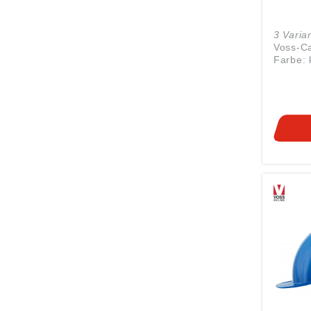
3 Varia
Voss-Ca
Farbe: 
Anstoß
812 - G
von 56-
ca. 160
Basebal
Vergitte
Lüftung
Kopffo
Schale 
pflegel
Mischg
Einsatz
ein Ind
entspr
nicht v