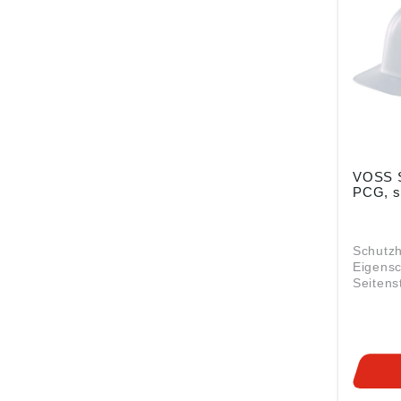
für Kop
einschl
Zwisch
Tempera
6-Punkt
Innenau
90/6 - 
Zusatzp
karminr
VOSS S
PCG, s
Schutz
Eigensc
Seitenst
Befried
Beständ
• Gerad
Regenri
bequem
Gurtba
Innenau