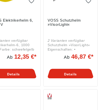
 Elektrikerhelm 6,
VOSS Schutzhelm
 V
»VisorLight«
ianten verfügbar
2 Varianten verfügbar
rikerhelm-6, 1000
Schutzhelm »VisorLight«
-Farbe: schwefelgelb
Eigenschaften: •
hutzhelm nach EN
Künstliche Alterung
12,35 €*
46,87 €*
Ab
Ab
 (0682 Teil
(Einsatzdauer bis 5 Jahre)
:2002-11
• Komfortable Passform •
eldreieck) - Erfüllt
Für Brillenträger geeignet
 EN 397 - AusPE
• Austauschbares,
Details
Details
ethylen)- Universelle
umlaufendes und
 mit im Nacken
hochsaugfähiges
ntergezogener
Schweißband Ausführung:
chale - integrierte
• Tief in den Nacken
rinne - Seitliche
gezogene Helmschale •
 für Gehörschützer -
An der Helmschale fixierte
le, bequeme 6-
Abdeckung für das Visier •
t-Gurtband-
Seitliche Slots (30 mm) für