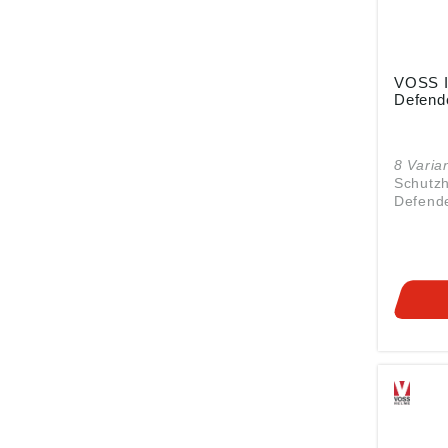
VOSS I
Defend
8 Varia
Schutz
Defende
karminr
(Polyet
Helmsch
255 g A
- Helms
herunte
Ohrber
- Seitli
Gehörsc
Lock-Ve
integri
Innenau
Schweiß