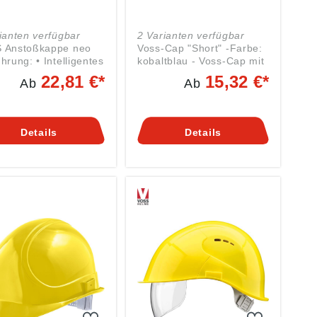
ianten verfügbar
2 Varianten verfügbar
 Anstoßkappe neo
Voss-Cap "Short" -Farbe:
hrung: • Intelligentes
kobaltblau - Voss-Cap mit
ngssystem •
verkürztem Schirm -
22,81 €*
15,32 €*
Ab
Ab
gieabsorbierende
Anstoßkappe nach EN
chale mit flexiblen
812 - Gewicht ca. 160 g -
ln und neuartigem
Größeneinstellung von
mstoff •
56- 61 cm - Im
Details
Details
mlänge ca. 4 cm •
klassischen
neinstellung von
Baseballkappen-Look -
1 cm
Vergitterte
ssung/Norm: EN 812
Lüftungsöffnungen - Der
ial: Textilkappe aus
Kopfform angepasste
hinenwaschbarem
Schale - Textilkappe aus
 Gewicht: ca. 195 g
pflegeleichtem Baumwoll-
Mischgewebe - Für den
Einsatz an Arbeitsorten,
wo besondere Übersicht
gefordert ist