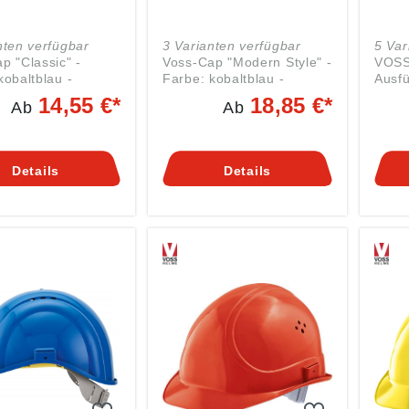
nten verfügbar
3 Varianten verfügbar
5 Var
p "Classic" -
Voss-Cap "Modern Style" -
VOSS
kobaltblau -
Farbe: kobaltblau -
Ausfü
kappe nach EN
Vereint geringes Gewicht
Lüftu
14,55 €*
18,85 €*
Ab
Ab
rößeneinstellung
mit modischem Design
Ener
 61 cm - Gewicht
Voss-Cap im aktuellen
Harts
 g - Im klassischen
legeren Stil - Anstoßkappe
Flüge
lkappen-Look -
nach EN 812 - Gewicht
Schau
Details
Details
rte
ca. 130 g -
Schir
söffnungen - Der
Größeneinstellung von
Größe
rm angepasste
52- 63 cm - Im modernen
53–6
- Textilkappe aus
Baseball - Kappen - Look
Zula
eichtem Baumwoll-
- Großzügig vernetzte
Mater
ewebe - Für den
Lüftungsöffnungen - Der
masc
 in Bereichen, wo
Kopfform angepasste
Nylon
ustrieschutzhelm
flexible Schale -
echend EN 397
Textilkappe aus
orgeschrieben ist
pflegeleichter Mikrofaser -
Für den Einsatz im
Industriebereich wie an
teilautomatisierten
Montagebändern, im
Kundendienstbereich, in