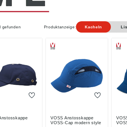
el gefunden
Produktanzeige:
Kacheln
Li
nstosskappe
VOSS Anstosskappe
VOSS
VOSS-Cap modern style
VOSS