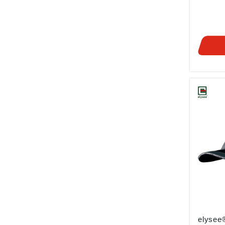
Ausführ
mit ges
Verstär
Griff, 
laminie
Knöchel
Obersei
TPR-Pro
Klettve
Einstel
Sitzes,
Anwend
Mittler
Arbeite
Handwer
Kunstle
rot-sch
elysee