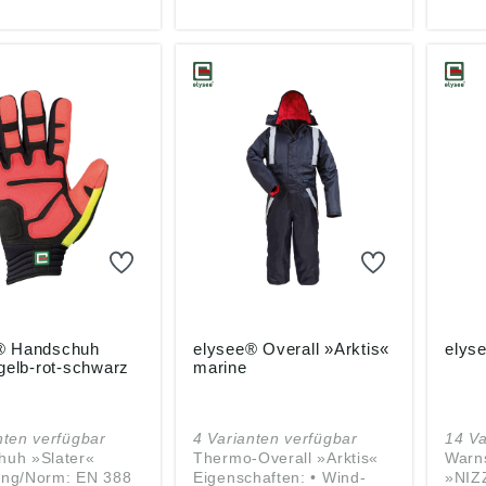
kung zwischen
Fingerschutz aus
optim
und Zeigefinger •
flexiblem TPU • Sicherer
Siche
r Sitz durch
Sitz durch Klettverschluss
Klett
rschluss • Komplett
am Handgelenk Farbe:
Handg
t • Kälteschutz bis
leuchtend gelb-schwarz
Inne
0 °C • Elastischer
durch
en Material:
Kunst
and aus robustem
Knöch
der und
robus
schbeschichtet,
Polyc
lateTM-
schw
schicht Farbe:
-blau
® Handschuh
elysee® Overall »Arktis«
elys
 gelb-rot-schwarz
marine
nten verfügbar
4 Varianten verfügbar
14 Va
huh »Slater«
Thermo-Overall »Arktis«
Warn
ung/Norm: EN 388
Eigenschaften: • Wind-
»NIZ