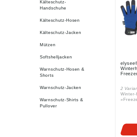
Kälteschutz-
Handschuhe
Kälteschutz-Hosen
Kälteschutz-Jacken
Mützen
Softshelljacken
elysee
Winter
Warnschutz-Hosen &
Freezer
Shorts
Warnschutz-Jacken
2 Varia
Winter
»Freez
Warnschutz-Shirts &
Zulass
Pullover
EN 511 
Hervor
Weiche
Innenha
Angerau