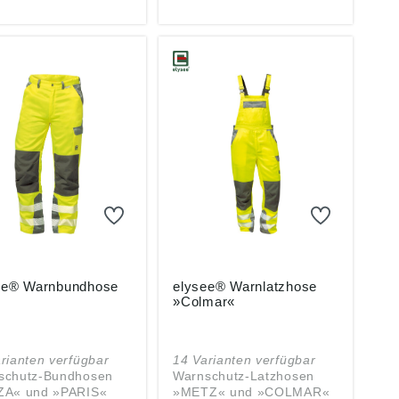
alen Belüftung •
durch TPR-Protektoren,
rer Sitz durch
Handrücken aus 3D-Mesh
verschluss am
• Verstärkung in der
elenk • Mit
Daumen-Zeigefinger-
nhandverstärkung
Gabelung •
 zusätzliche
Klettverschluss zum
leder-Applikation •
Einstellen des optimalen
elschutz Material:
Sitzes, elastischer Bund
tes Kunstleder,
Anwendungsbereiche:
hloropren Farbe:
Mittlere mechanische
arz-blau
Arbeiten in Industrie und
Handwerk Material:
Kunstleder Farbe: grau-
blau
ee® Warnbundhose
elysee® Warnlatzhose
»Colmar«
rianten verfügbar
14 Varianten verfügbar
schutz-Bundhosen
Warnschutz-Latzhosen
ZA« und »PARIS«
»METZ« und »COLMAR«