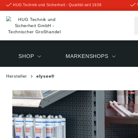
HUG Technik und Sicherheit - Qualität seit 1938
inhalt springen
SHOP
MARKENSHOPS
Hersteller
elysee®