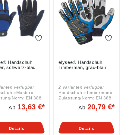
ee® Handschuh
elysee® Handschuh
er, schwarz-blau
Timberman, grau-blau
ianten verfügbar
2 Varianten verfügbar
schuh »Master«
Handschuh »Timberman«
ssung/Norm: EN 388
Zulassung/Norm: EN 388
3.3) Eigenschaften: •
Eigenschaften: • Elasthan-
13,63 €*
20,79 €*
Ab
Ab
ischer Handrücken •
Schichtel zwischen den
orragende Passform
Fingern, schwarz,
hrung: • Sehr guter
Innenhand mit
ekomfort durch
Schaumverstärkung •
Details
Details
rierte Finger zur
Knöchel- u. Fingerschutz