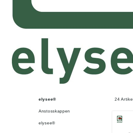
elysee®
24 Artik
Anstosskappen
elysee®