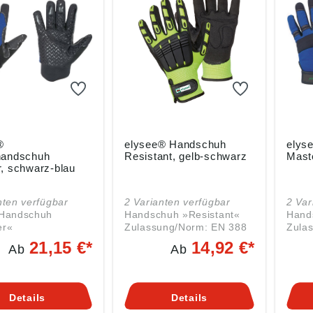
®
elysee® Handschuh
elys
handschuh
Resistant, gelb-schwarz
Mast
, schwarz-blau
nten verfügbar
2 Varianten verfügbar
2 Var
-Handschuh
Handschuh »Resistant«
Hand
er«
Zulassung/Norm: EN 388
Zula
ung/Norm: EN 388,
(4.3.4.1) Eigenschaften: •
(2.2.
21,15 €*
14,92 €*
Ab
Ab
Eigenschaften: •
Premium-Qualität •
Elast
ragende Passform •
Hervorragende Passform
Herv
s
Ausführung: • Mit
Ausfü
ndmaterial •
Innenhandverstärkung •
Trag
Details
Details
te, robuste
Handrücken- und
perfo