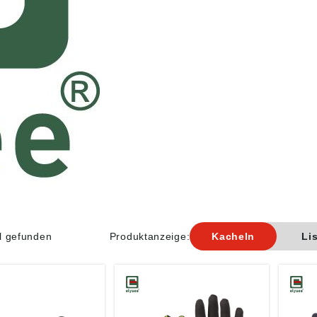
el gefunden
Produktanzeige:
Kacheln
Li