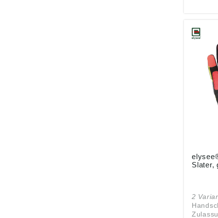
Verstär
Daumen 
Sichere
Klettve
gefütter
max. -3
Handück
Innenh
Kunstle
antirut
Thinsu
Isolier
schwarz
elysee
Slater,
2 Varia
Handsc
Zulass